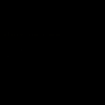
UFV:
3,32789
TRE en Bolivianos y Dólares
DESCARGAR TARIFARIO
Información de tu Interés
Bienes Adjudicados
Avisos de Remate
Políticas de Privacidad
Consejos de Seguridad
Acceso a CosmartNet
Consultas o Sugerencias
Punto de Reclamo
Educación Financiera
ASFI
BCB
Mis Facturas