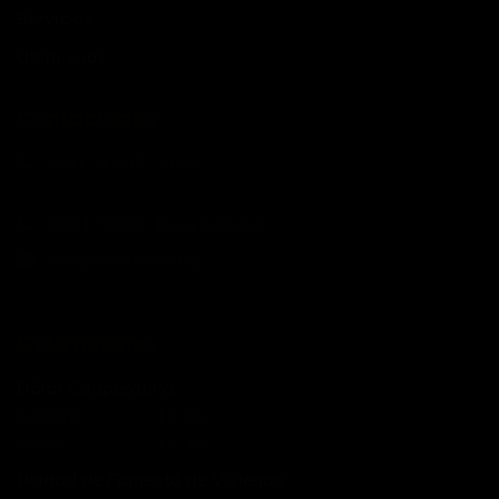
Servicios
Ubiquenos
Contáctenos
(591 3) 352 -6677
800170003 (línea gratuita)
info@cosmart.coop
Cotizaciones
Dólar Cooperativa
Compra:
11,86
Venta
11,96
Unidad de Fomento de Vivienda