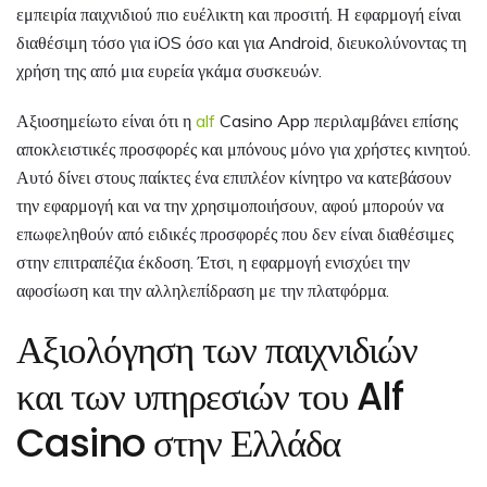
εμπειρία παιχνιδιού πιο ευέλικτη και προσιτή. Η εφαρμογή είναι
διαθέσιμη τόσο για iOS όσο και για Android, διευκολύνοντας τη
χρήση της από μια ευρεία γκάμα συσκευών.
Αξιοσημείωτο είναι ότι η
alf
Casino App περιλαμβάνει επίσης
αποκλειστικές προσφορές και μπόνους μόνο για χρήστες κινητού.
Αυτό δίνει στους παίκτες ένα επιπλέον κίνητρο να κατεβάσουν
την εφαρμογή και να την χρησιμοποιήσουν, αφού μπορούν να
επωφεληθούν από ειδικές προσφορές που δεν είναι διαθέσιμες
στην επιτραπέζια έκδοση. Έτσι, η εφαρμογή ενισχύει την
αφοσίωση και την αλληλεπίδραση με την πλατφόρμα.
Αξιολόγηση των παιχνιδιών
και των υπηρεσιών του Alf
Casino στην Ελλάδα