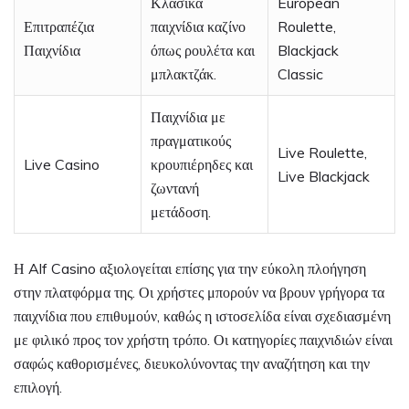
Κλασικά
European
Επιτραπέζια
παιχνίδια καζίνο
Roulette,
Παιχνίδια
όπως ρουλέτα και
Blackjack
μπλακτζάκ.
Classic
Παιχνίδια με
πραγματικούς
Live Roulette,
Live Casino
κρουπιέρηδες και
Live Blackjack
ζωντανή
μετάδοση.
Η Alf Casino αξιολογείται επίσης για την εύκολη πλοήγηση
στην πλατφόρμα της. Οι χρήστες μπορούν να βρουν γρήγορα τα
παιχνίδια που επιθυμούν, καθώς η ιστοσελίδα είναι σχεδιασμένη
με φιλικό προς τον χρήστη τρόπο. Οι κατηγορίες παιχνιδιών είναι
σαφώς καθορισμένες, διευκολύνοντας την αναζήτηση και την
επιλογή.