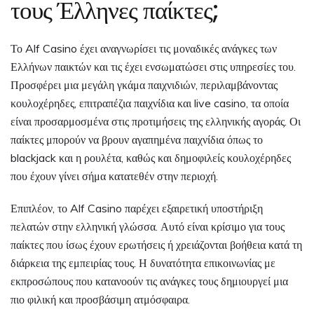
τους Έλληνες παίκτες;
Το Alf Casino έχει αναγνωρίσει τις μοναδικές ανάγκες των
Ελλήνων παικτών και τις έχει ενσωματώσει στις υπηρεσίες του.
Προσφέρει μια μεγάλη γκάμα παιχνιδιών, περιλαμβάνοντας
κουλοχέρηδες, επιτραπέζια παιχνίδια και live casino, τα οποία
είναι προσαρμοσμένα στις προτιμήσεις της ελληνικής αγοράς. Οι
παίκτες μπορούν να βρουν αγαπημένα παιχνίδια όπως το
blackjack και η ρουλέτα, καθώς και δημοφιλείς κουλοχέρηδες
που έχουν γίνει σήμα κατατεθέν στην περιοχή.
Επιπλέον, το Alf Casino παρέχει εξαιρετική υποστήριξη
πελατών στην ελληνική γλώσσα. Αυτό είναι κρίσιμο για τους
παίκτες που ίσως έχουν ερωτήσεις ή χρειάζονται βοήθεια κατά τη
διάρκεια της εμπειρίας τους. Η δυνατότητα επικοινωνίας με
εκπροσώπους που κατανοούν τις ανάγκες τους δημιουργεί μια
πιο φιλική και προσβάσιμη ατμόσφαιρα.