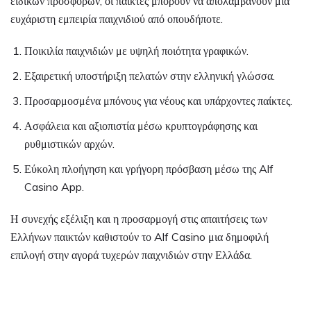
ειδικών προσφορών, οι παίκτες μπορούν να απολαμβάνουν μια
ευχάριστη εμπειρία παιχνιδιού από οπουδήποτε.
Ποικιλία παιχνιδιών με υψηλή ποιότητα γραφικών.
Εξαιρετική υποστήριξη πελατών στην ελληνική γλώσσα.
Προσαρμοσμένα μπόνους για νέους και υπάρχοντες παίκτες.
Ασφάλεια και αξιοπιστία μέσω κρυπτογράφησης και
ρυθμιστικών αρχών.
Εύκολη πλοήγηση και γρήγορη πρόσβαση μέσω της Alf
Casino App.
Η συνεχής εξέλιξη και η προσαρμογή στις απαιτήσεις των
Ελλήνων παικτών καθιστούν το Alf Casino μια δημοφιλή
επιλογή στην αγορά τυχερών παιχνιδιών στην Ελλάδα.