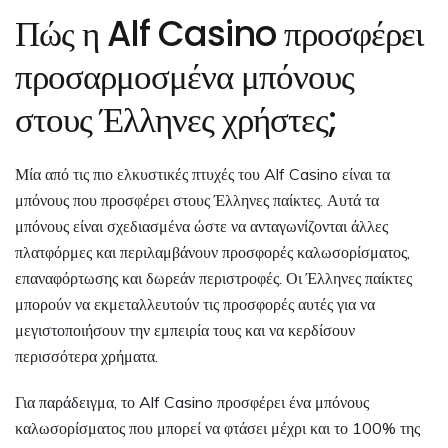
Πώς η Alf Casino προσφέρει
προσαρμοσμένα μπόνους
στους Έλληνες χρήστες;
Μία από τις πιο ελκυστικές πτυχές του Alf Casino είναι τα
μπόνους που προσφέρει στους Έλληνες παίκτες. Αυτά τα
μπόνους είναι σχεδιασμένα ώστε να ανταγωνίζονται άλλες
πλατφόρμες και περιλαμβάνουν προσφορές καλωσορίσματος,
επαναφόρτωσης και δωρεάν περιστροφές. Οι Έλληνες παίκτες
μπορούν να εκμεταλλευτούν τις προσφορές αυτές για να
μεγιστοποιήσουν την εμπειρία τους και να κερδίσουν
περισσότερα χρήματα.
Για παράδειγμα, το Alf Casino προσφέρει ένα μπόνους
καλωσορίσματος που μπορεί να φτάσει μέχρι και το 100% της