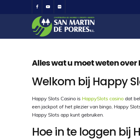
Alles wat u moet weten over
Welkom bij Happy Sl
Happy Slots Casino is
HappySlots casino
dat be
een jackpot of het plezier van bingo, Happy Slots
Happy Slots app kunt gebruiken.
Hoe in te loggen bij