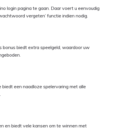
ino login pagina te gaan. Daar voert u eenvoudig
wachtwoord vergeten’ functie indien nodig.
ts bonus biedt extra speelgeld, waardoor uw
angeboden.
e biedt een naadloze spelervaring met alle
.
kken en biedt vele kansen om te winnen met