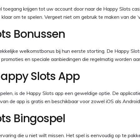
el toegang krijgen tot uw account door naar de Happy Slots cas
klaar om te spelen. Vergeet niet om gebruik te maken van de ‘
ots Bonussen
kkelijke welkomstbonus bij hun eerste storting. De Happy Slo
ar promoties en speciale aanbiedingen die regelmatig worden a
Happy Slots App
spelen, is de Happy Slots app een geweldige optie. De applicati
an de app is gratis en beschikbaar voor zowel iOS als Android
ots Bingospel
varing die u niet wilt missen. Het spel is eenvoudig op te pa