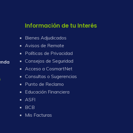
Información de tu Interés
Bienes Adjudicados
Avisos de Remate
Políticas de Privacidad
Consejos de Seguridad
enda
Acceso a CosmartNet
Consultas o Sugerencias
s
Punto de Reclamo
Educación Financiera
ASFI
BCB
Mis Facturas