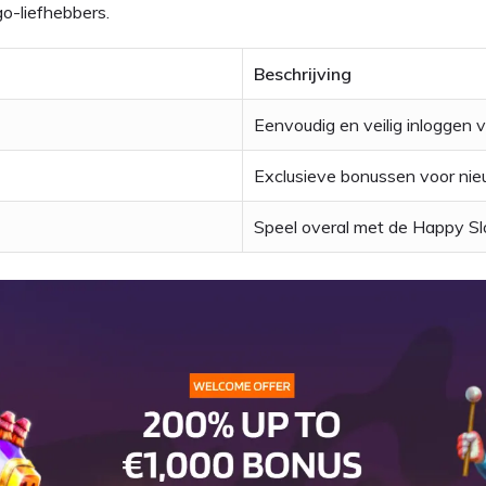
go-liefhebbers.
Beschrijving
Eenvoudig en veilig inloggen 
Exclusieve bonussen voor ni
Speel overal met de Happy Sl