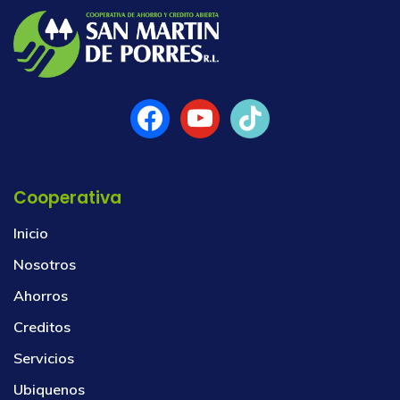
Cooperativa
Inicio
Nosotros
Ahorros
Creditos
Servicios
Ubiquenos