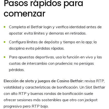
Pasos rápidos para
comenzar
Completa el Betfair login y verifica identidad antes de
apostar: evita límites y demoras en retiradas.
Configura límites de depósito y tiempo en la app; la
disciplina evita pérdidas rápidas.
Para apuestas deportivas, usa la función en vivo y las
cuotas de intercambio con prudencia: no persigas
pérdidas.
Elección de slots y juegos de Casino Betfair:
revisa RTP,
volatilidad y características de bonificación. Un Slot Betfair
con alto RTP y buenas rondas de bonificación suele
ofrecer sesiones más sostenibles que otro con jackpot
progresivo pero RTP bajo.