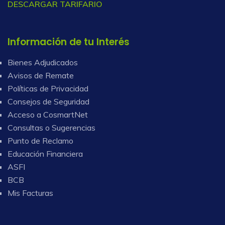
DESCARGAR TARIFARIO
Información de tu Interés
Bienes Adjudicados
Avisos de Remate
Políticas de Privacidad
Consejos de Seguridad
Acceso a CosmartNet
Consultas o Sugerencias
Punto de Reclamo
Educación Financiera
ASFI
BCB
Mis Facturas