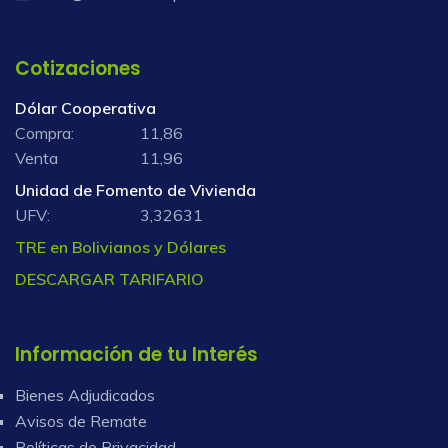
Cotizaciones
Dólar Cooperativa
Compra:
11,86
Venta
11,96
Unidad de Fomento de Vivienda
UFV:
3,32631
TRE en Bolivianos y Dólares
DESCARGAR TARIFARIO
Información de tu Interés
Bienes Adjudicados
Avisos de Remate
Políticas de Privacidad