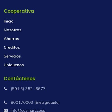
Cooperativa
Inicio
Nosotros
Ahorros
Creditos
Servicios
Ubiquenos
Contáctenos
(591 3) 352 -6677
800170003 (línea gratuita)
info@cosmart.coop