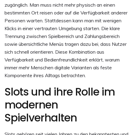
zugänglich. Man muss nicht mehr physisch an einen
bestimmten Ort reisen oder auf die Verfügbarkeit anderer
Personen warten. Stattdessen kann man mit wenigen
Klicks in einer vertrauten Umgebung starten. Die klare
Trennung zwischen Spielbereich und Zahlungsbereich
sowie übersichtliche Menüs tragen dazu bei, dass Nutzer
sich schnell orientieren. Diese Kombination aus
Verfügbarkeit und Bedienfreundlichkeit erklärt, warum
immer mehr Menschen digitale Varianten als feste
Komponente ihres Alltags betrachten.
Slots und ihre Rolle im
modernen
Spielverhalten
Slots gehören seit vielen Jahren zu den bekanntesten und