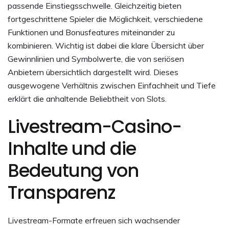
passende Einstiegsschwelle. Gleichzeitig bieten
fortgeschrittene Spieler die Möglichkeit, verschiedene
Funktionen und Bonusfeatures miteinander zu
kombinieren. Wichtig ist dabei die klare Übersicht über
Gewinnlinien und Symbolwerte, die von seriösen
Anbietern übersichtlich dargestellt wird. Dieses
ausgewogene Verhältnis zwischen Einfachheit und Tiefe
erklärt die anhaltende Beliebtheit von Slots.
Livestream-Casino-
Inhalte und die
Bedeutung von
Transparenz
Livestream-Formate erfreuen sich wachsender