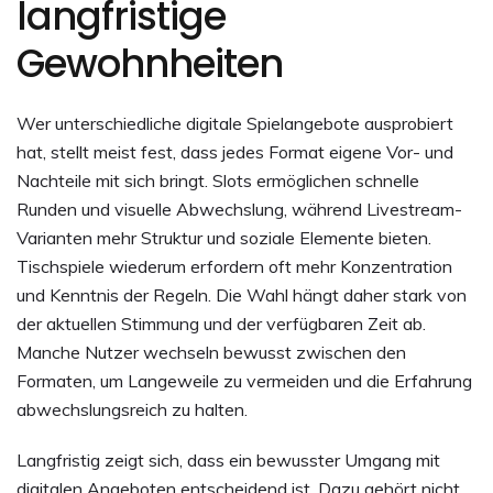
langfristige
Gewohnheiten
Wer unterschiedliche digitale Spielangebote ausprobiert
hat, stellt meist fest, dass jedes Format eigene Vor- und
Nachteile mit sich bringt. Slots ermöglichen schnelle
Runden und visuelle Abwechslung, während Livestream-
Varianten mehr Struktur und soziale Elemente bieten.
Tischspiele wiederum erfordern oft mehr Konzentration
und Kenntnis der Regeln. Die Wahl hängt daher stark von
der aktuellen Stimmung und der verfügbaren Zeit ab.
Manche Nutzer wechseln bewusst zwischen den
Formaten, um Langeweile zu vermeiden und die Erfahrung
abwechslungsreich zu halten.
Langfristig zeigt sich, dass ein bewusster Umgang mit
digitalen Angeboten entscheidend ist. Dazu gehört nicht