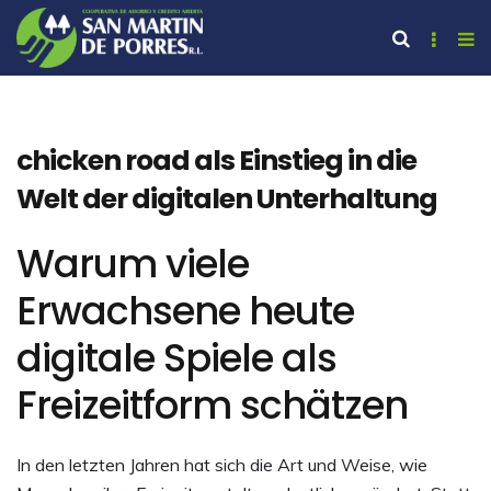
chicken road als Einstieg in die
Welt der digitalen Unterhaltung
Warum viele
Erwachsene heute
digitale Spiele als
Freizeitform schätzen
In den letzten Jahren hat sich die Art und Weise, wie