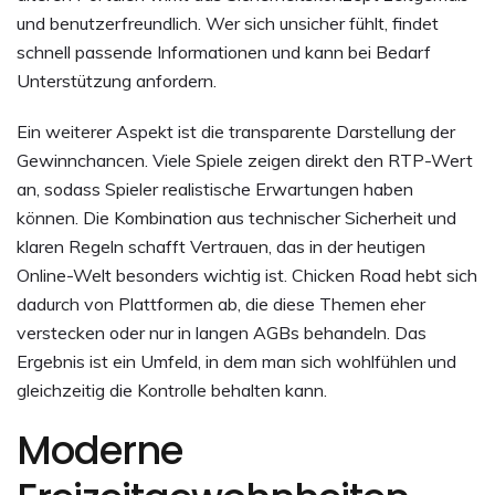
und benutzerfreundlich. Wer sich unsicher fühlt, findet
schnell passende Informationen und kann bei Bedarf
Unterstützung anfordern.
Ein weiterer Aspekt ist die transparente Darstellung der
Gewinnchancen. Viele Spiele zeigen direkt den RTP-Wert
an, sodass Spieler realistische Erwartungen haben
können. Die Kombination aus technischer Sicherheit und
klaren Regeln schafft Vertrauen, das in der heutigen
Online-Welt besonders wichtig ist. Chicken Road hebt sich
dadurch von Plattformen ab, die diese Themen eher
verstecken oder nur in langen AGBs behandeln. Das
Ergebnis ist ein Umfeld, in dem man sich wohlfühlen und
gleichzeitig die Kontrolle behalten kann.
Moderne