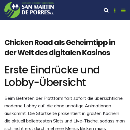
Chicken Road als Geheimtipp in
der Welt des digitalen Kasinos
Erste Eindrücke und
Lobby-Übersicht
Beim Betreten der Plattform fällt sofort die übersichtliche,
moderne Lobby auf, die ohne unnötige Animationen
auskommt. Die Startseite präsentiert in großen Kacheln
die aktuell beliebtesten Slots und Live-Tische, sodass man
sich nicht erst durch mehrere Menüs klicken muss.