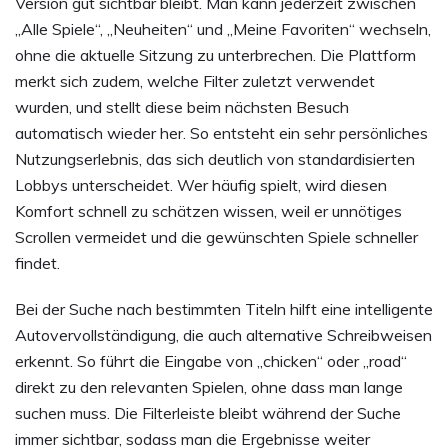
Version gut sichtbar bleibt. Man kann jederzeit zwischen
„Alle Spiele“, „Neuheiten“ und „Meine Favoriten“ wechseln,
ohne die aktuelle Sitzung zu unterbrechen. Die Plattform
merkt sich zudem, welche Filter zuletzt verwendet
wurden, und stellt diese beim nächsten Besuch
automatisch wieder her. So entsteht ein sehr persönliches
Nutzungserlebnis, das sich deutlich von standardisierten
Lobbys unterscheidet. Wer häufig spielt, wird diesen
Komfort schnell zu schätzen wissen, weil er unnötiges
Scrollen vermeidet und die gewünschten Spiele schneller
findet.
Bei der Suche nach bestimmten Titeln hilft eine intelligente
Autovervollständigung, die auch alternative Schreibweisen
erkennt. So führt die Eingabe von „chicken“ oder „road“
direkt zu den relevanten Spielen, ohne dass man lange
suchen muss. Die Filterleiste bleibt während der Suche
immer sichtbar, sodass man die Ergebnisse weiter