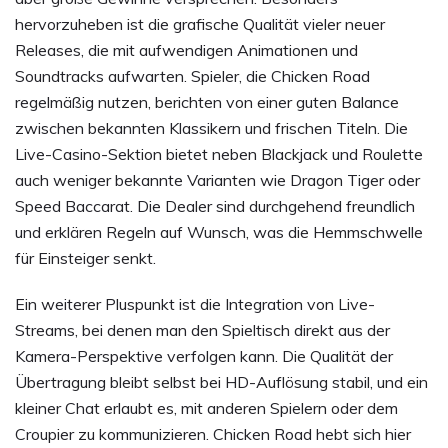
hervorzuheben ist die grafische Qualität vieler neuer
Releases, die mit aufwendigen Animationen und
Soundtracks aufwarten. Spieler, die Chicken Road
regelmäßig nutzen, berichten von einer guten Balance
zwischen bekannten Klassikern und frischen Titeln. Die
Live-Casino-Sektion bietet neben Blackjack und Roulette
auch weniger bekannte Varianten wie Dragon Tiger oder
Speed Baccarat. Die Dealer sind durchgehend freundlich
und erklären Regeln auf Wunsch, was die Hemmschwelle
für Einsteiger senkt.
Ein weiterer Pluspunkt ist die Integration von Live-
Streams, bei denen man den Spieltisch direkt aus der
Kamera-Perspektive verfolgen kann. Die Qualität der
Übertragung bleibt selbst bei HD-Auflösung stabil, und ein
kleiner Chat erlaubt es, mit anderen Spielern oder dem
Croupier zu kommunizieren. Chicken Road hebt sich hier