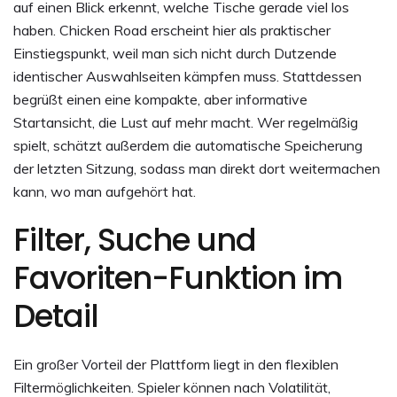
auf einen Blick erkennt, welche Tische gerade viel los
haben. Chicken Road erscheint hier als praktischer
Einstiegspunkt, weil man sich nicht durch Dutzende
identischer Auswahlseiten kämpfen muss. Stattdessen
begrüßt einen eine kompakte, aber informative
Startansicht, die Lust auf mehr macht. Wer regelmäßig
spielt, schätzt außerdem die automatische Speicherung
der letzten Sitzung, sodass man direkt dort weitermachen
kann, wo man aufgehört hat.
Filter, Suche und
Favoriten-Funktion im
Detail
Ein großer Vorteil der Plattform liegt in den flexiblen
Filtermöglichkeiten. Spieler können nach Volatilität,