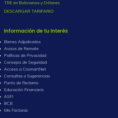
TRE en Bolivianos y Dólares
DESCARGAR TARIFARIO
Información de tu Interés
Bienes Adjudicados
Avisos de Remate
Políticas de Privacidad
Consejos de Seguridad
Acceso a CosmartNet
Consultas o Sugerencias
Punto de Reclamo
Educación Financiera
ASFI
BCB
Mis Facturas