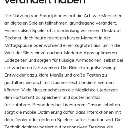
Die Nutzung von Smartphones hat die Art, wie Menschen
an digitalen Spielen teilnehmen, grundlegend verändert.
Früher saßen Spieler oft stundenlang vor einem Desktop-
Rechner, doch heute reicht ein kurzer Moment in der
Mittagspause oder während einer Zugfahrt aus, um in die
Welt der Slots einzutauchen. Moderne Apps optimieren
Ladezeiten und sorgen für flüssige Animationen, selbst bei
schwächeren Netzwerken. Die Bildschirmgröße zwingt
Entwickler dazu, klare Menüs und große Tasten zu
gestalten, die auch mit Daumen leicht bedient werden
können. Viele Nutzer schätzen die Möglichkeit, jederzeit
den Fortschritt zu speichern und später nahtlos
fortzufahren. Besonders bei Livestream-Casino-Inhalten
sorgt die mobile Optimierung dafür, dass Interaktionen mit
dem Dealer oder anderen Spielern sofort spürbar sind. Die
Technik dahinter basiert auf responsiven Designs, die