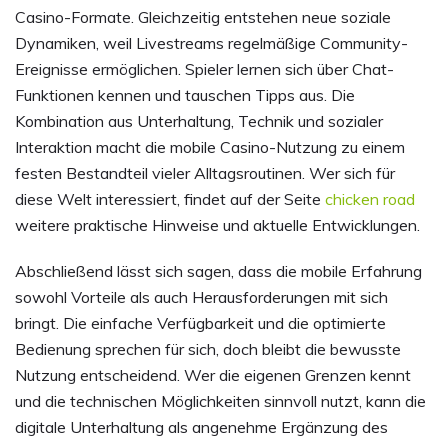
Casino-Formate. Gleichzeitig entstehen neue soziale
Dynamiken, weil Livestreams regelmäßige Community-
Ereignisse ermöglichen. Spieler lernen sich über Chat-
Funktionen kennen und tauschen Tipps aus. Die
Kombination aus Unterhaltung, Technik und sozialer
Interaktion macht die mobile Casino-Nutzung zu einem
festen Bestandteil vieler Alltagsroutinen. Wer sich für
diese Welt interessiert, findet auf der Seite
chicken road
weitere praktische Hinweise und aktuelle Entwicklungen.
Abschließend lässt sich sagen, dass die mobile Erfahrung
sowohl Vorteile als auch Herausforderungen mit sich
bringt. Die einfache Verfügbarkeit und die optimierte
Bedienung sprechen für sich, doch bleibt die bewusste
Nutzung entscheidend. Wer die eigenen Grenzen kennt
und die technischen Möglichkeiten sinnvoll nutzt, kann die
digitale Unterhaltung als angenehme Ergänzung des