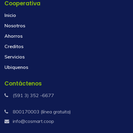
Cooperativa
Inicio
Nosotros
Ahorros
Creditos
Servicios
Ubiquenos
Contáctenos
(591 3) 352 -6677
800170003 (línea gratuita)
info@cosmart.coop