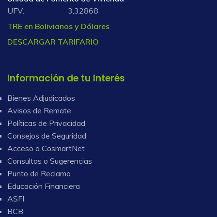
UFV:
3,32868
TRE en Bolivianos y Dólares
DESCARGAR TARIFARIO
Información de tu Interés
Bienes Adjudicados
Avisos de Remate
Políticas de Privacidad
Consejos de Seguridad
Acceso a CosmartNet
Consultas o Sugerencias
Punto de Reclamo
Educación Financiera
ASFI
BCB