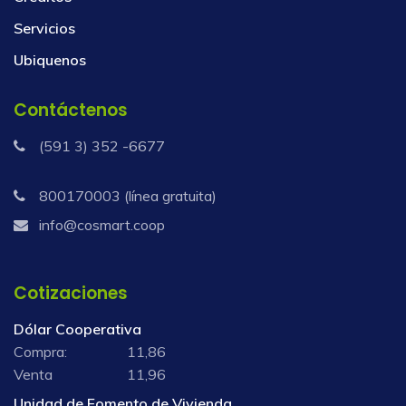
Servicios
Ubiquenos
Contáctenos
(591 3) 352 -6677
800170003 (línea gratuita)
info@cosmart.coop
Cotizaciones
Dólar Cooperativa
Compra:
11,86
Venta
11,96
Unidad de Fomento de Vivienda