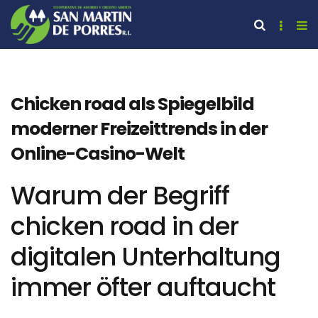
Chicken road als Spiegelbild
moderner Freizeittrends in der
Online-Casino-Welt
Warum der Begriff
chicken road in der
digitalen Unterhaltung
immer öfter auftaucht