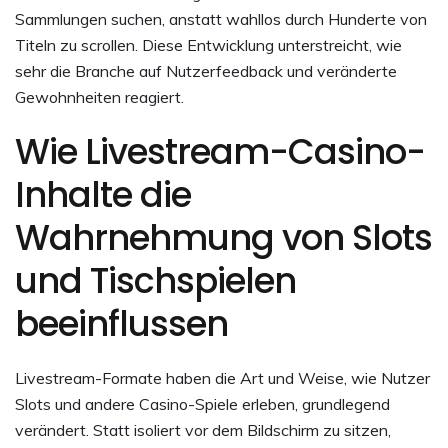
Sammlungen suchen, anstatt wahllos durch Hunderte von
Titeln zu scrollen. Diese Entwicklung unterstreicht, wie
sehr die Branche auf Nutzerfeedback und veränderte
Gewohnheiten reagiert.
Wie Livestream-Casino-
Inhalte die
Wahrnehmung von Slots
und Tischspielen
beeinflussen
Livestream-Formate haben die Art und Weise, wie Nutzer
Slots und andere Casino-Spiele erleben, grundlegend
verändert. Statt isoliert vor dem Bildschirm zu sitzen,