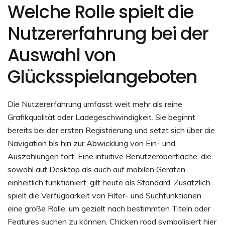
Welche Rolle spielt die
Nutzererfahrung bei der
Auswahl von
Glücksspielangeboten
Die Nutzererfahrung umfasst weit mehr als reine
Grafikqualität oder Ladegeschwindigkeit. Sie beginnt
bereits bei der ersten Registrierung und setzt sich über die
Navigation bis hin zur Abwicklung von Ein- und
Auszahlungen fort. Eine intuitive Benutzeroberfläche, die
sowohl auf Desktop als auch auf mobilen Geräten
einheitlich funktioniert, gilt heute als Standard. Zusätzlich
spielt die Verfügbarkeit von Filter- und Suchfunktionen
eine große Rolle, um gezielt nach bestimmten Titeln oder
Features suchen zu können. Chicken road symbolisiert hier