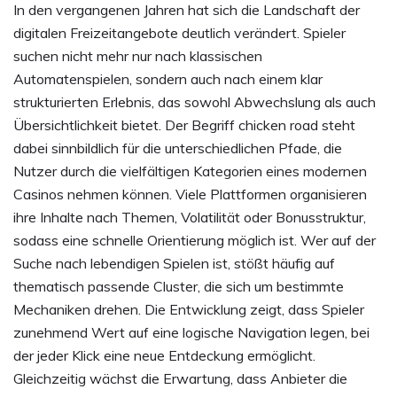
In den vergangenen Jahren hat sich die Landschaft der
digitalen Freizeitangebote deutlich verändert. Spieler
suchen nicht mehr nur nach klassischen
Automatenspielen, sondern auch nach einem klar
strukturierten Erlebnis, das sowohl Abwechslung als auch
Übersichtlichkeit bietet. Der Begriff chicken road steht
dabei sinnbildlich für die unterschiedlichen Pfade, die
Nutzer durch die vielfältigen Kategorien eines modernen
Casinos nehmen können. Viele Plattformen organisieren
ihre Inhalte nach Themen, Volatilität oder Bonusstruktur,
sodass eine schnelle Orientierung möglich ist. Wer auf der
Suche nach lebendigen Spielen ist, stößt häufig auf
thematisch passende Cluster, die sich um bestimmte
Mechaniken drehen. Die Entwicklung zeigt, dass Spieler
zunehmend Wert auf eine logische Navigation legen, bei
der jeder Klick eine neue Entdeckung ermöglicht.
Gleichzeitig wächst die Erwartung, dass Anbieter die