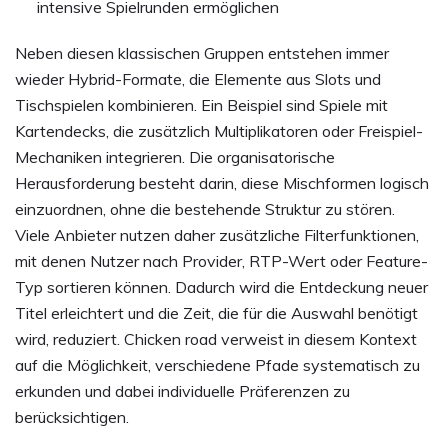
intensive Spielrunden ermöglichen
Neben diesen klassischen Gruppen entstehen immer
wieder Hybrid-Formate, die Elemente aus Slots und
Tischspielen kombinieren. Ein Beispiel sind Spiele mit
Kartendecks, die zusätzlich Multiplikatoren oder Freispiel-
Mechaniken integrieren. Die organisatorische
Herausforderung besteht darin, diese Mischformen logisch
einzuordnen, ohne die bestehende Struktur zu stören.
Viele Anbieter nutzen daher zusätzliche Filterfunktionen,
mit denen Nutzer nach Provider, RTP-Wert oder Feature-
Typ sortieren können. Dadurch wird die Entdeckung neuer
Titel erleichtert und die Zeit, die für die Auswahl benötigt
wird, reduziert. Chicken road verweist in diesem Kontext
auf die Möglichkeit, verschiedene Pfade systematisch zu
erkunden und dabei individuelle Präferenzen zu
berücksichtigen.