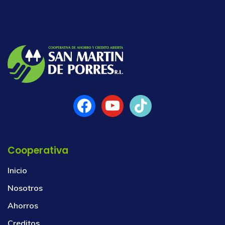
Cooperativa
Inicio
Nosotros
Ahorros
Creditos