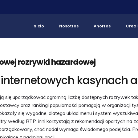
Inicio
Nosotros
Ahorros
Credi
rowej rozrywki hazardowej
w internetowych kasynach a
ą się uporządkować ogromną liczbę dostępnych rozrywek tak,
 dostawcy oraz rankingi popularności pomagają w organizacji t
j okazały się wygodne, dlatego układ menu i system wyszukiw
iltry według RTP, inni korzystają z rekomendacji opartych na 
 uporządkowany, choć nadal wymaga świadomego podejścia. Pr
ikające z nadmiaru opcji.