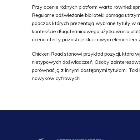
Przy ocenie różnych platform warto również sp
Regularne odświeżanie biblioteki pomaga utrzym
podczas których prezentują wybrane tytuły w a
kontekście długoterminowego użytkowania plat
ocena oferty pozostaje kluczowym elementem 
Chicken Road stanowi przykład pozycji, która w
nietypowych doświadczeń. Osoby zainteresowa
porównać ją z innymi dostępnymi tytułami. Tak
nawyków cyfrowych.