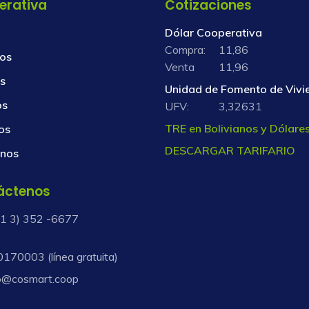
erativa
Cotizaciones
Dólar Cooperativa
Compra:
11,86
os
Venta
11,96
s
Unidad de Fomento de Vivi
os
UFV:
3,32631
TRE en Bolivianos y Dólare
os
DESCARGAR TARIFARIO
nos
áctenos
1 3) 352 -6677
170003 (línea gratuita)
o@cosmart.coop