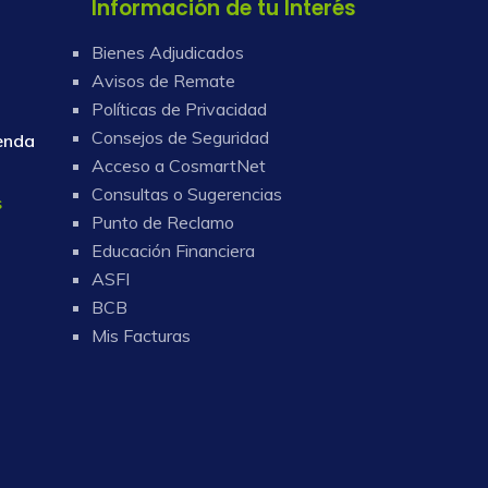
Información de tu Interés
Bienes Adjudicados
Avisos de Remate
Políticas de Privacidad
Consejos de Seguridad
enda
Acceso a CosmartNet
Consultas o Sugerencias
s
Punto de Reclamo
Educación Financiera
ASFI
BCB
Mis Facturas