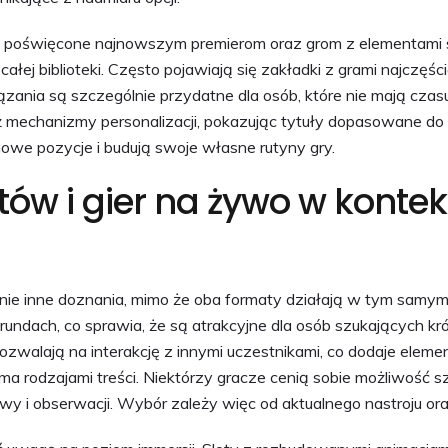
 poświęcone najnowszym premierom oraz grom z elementami 
całej biblioteki. Często pojawiają się zakładki z grami najczę
ązania są szczególnie przydatne dla osób, które nie mają czas
eż mechanizmy personalizacji, pokazując tytuły dopasowane d
owe pozycje i budują swoje własne rutyny gry.
w i gier na żywo w konte
łnie inne doznania, mimo że oba formaty działają w tym samy
 rundach, co sprawia, że są atrakcyjne dla osób szukających kr
ozwalają na interakcję z innymi uczestnikami, co dodaje elem
rodzajami treści. Niektórzy gracze cenią sobie możliwość sz
owy i obserwacji. Wybór zależy więc od aktualnego nastroju 