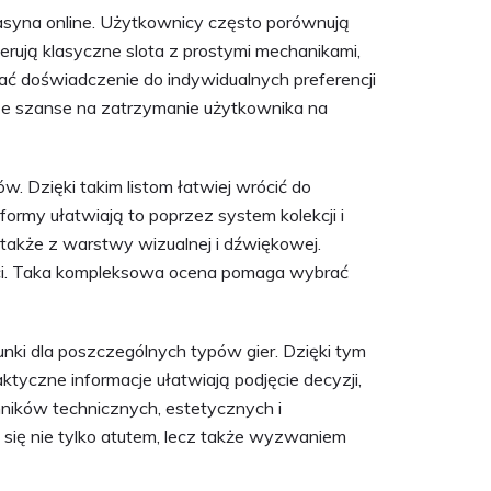
syna online. Użytkownicy często porównują
erują klasyczne slota z prostymi mechanikami,
ć doświadczenie do indywidualnych preferencji
ksze szanse na zatrzymanie użytkownika na
. Dzięki takim listom łatwiej wrócić do
rmy ułatwiają to poprzez system kolekcji i
 także z warstwy wizualnej i dźwiękowej.
eści. Taka kompleksowa ocena pomaga wybrać
unki dla poszczególnych typów gier. Dzięki tym
ktyczne informacje ułatwiają podjęcie decyzji,
nników technicznych, estetycznych i
się nie tylko atutem, lecz także wyzwaniem