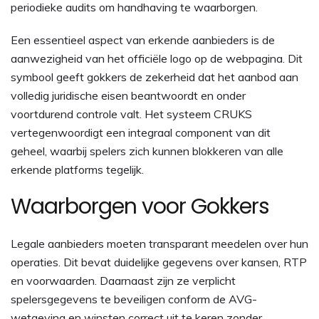
periodieke audits om handhaving te waarborgen.
Een essentieel aspect van erkende aanbieders is de
aanwezigheid van het officiële logo op de webpagina. Dit
symbool geeft gokkers de zekerheid dat het aanbod aan
volledig juridische eisen beantwoordt en onder
voortdurend controle valt. Het systeem CRUKS
vertegenwoordigt een integraal component van dit
geheel, waarbij spelers zich kunnen blokkeren van alle
erkende platforms tegelijk.
Waarborgen voor Gokkers
Legale aanbieders moeten transparant meedelen over hun
operaties. Dit bevat duidelijke gegevens over kansen, RTP
en voorwaarden. Daarnaast zijn ze verplicht
spelersgegevens te beveiligen conform de AVG-
wetgeving en winsten correct uit te keren zonder