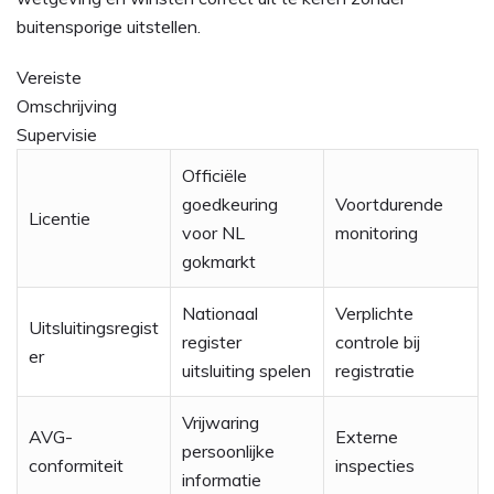
buitensporige uitstellen.
Vereiste
Omschrijving
Supervisie
Officiële
goedkeuring
Voortdurende
Licentie
voor NL
monitoring
gokmarkt
Nationaal
Verplichte
Uitsluitingsregist
register
controle bij
er
uitsluiting spelen
registratie
Vrijwaring
AVG-
Externe
persoonlijke
conformiteit
inspecties
informatie