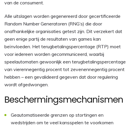
van de consument.
Alle uitslagen worden gegenereerd door gecertificeerde
Random Number Generatoren (RNG’s) die door
onafhankelijke organisaties getest zijn. Dit verzekert dat
geen enige partij de resultaten van games kan
beïnvloeden. Het terugbetalingspercentage (RTP) moet
voor iedereen worden gecommuniceerd, waarbij
speelautomaten gewoonlijk een terugbetalingspercentage
van vierennegentig procent tot zevenennegentig procent
hebben – een gevalideerd gegeven dat door regulering
wordt afgedwongen.
Beschermingsmechanismen
Geautomatiseerde grenzen op stortingen en
wedstrijden om te veel kansspelen te voorkomen