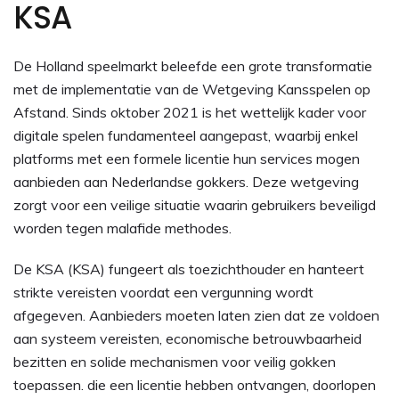
KSA
De Holland speelmarkt beleefde een grote transformatie
met de implementatie van de Wetgeving Kansspelen op
Afstand. Sinds oktober 2021 is het wettelijk kader voor
digitale spelen fundamenteel aangepast, waarbij enkel
platforms met een formele licentie hun services mogen
aanbieden aan Nederlandse gokkers. Deze wetgeving
zorgt voor een veilige situatie waarin gebruikers beveiligd
worden tegen malafide methodes.
De KSA (KSA) fungeert als toezichthouder en hanteert
strikte vereisten voordat een vergunning wordt
afgegeven. Aanbieders moeten laten zien dat ze voldoen
aan systeem vereisten, economische betrouwbaarheid
bezitten en solide mechanismen voor veilig gokken
toepassen. die een licentie hebben ontvangen, doorlopen