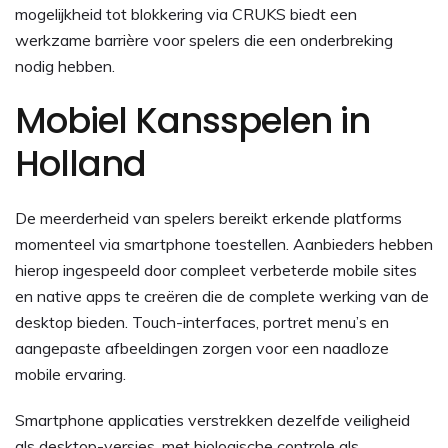
mogelijkheid tot blokkering via CRUKS biedt een
werkzame barrière voor spelers die een onderbreking
nodig hebben.
Mobiel Kansspelen in
Holland
De meerderheid van spelers bereikt erkende platforms
momenteel via smartphone toestellen. Aanbieders hebben
hierop ingespeeld door compleet verbeterde mobile sites
en native apps te creëren die de complete werking van de
desktop bieden. Touch-interfaces, portret menu’s en
aangepaste afbeeldingen zorgen voor een naadloze
mobile ervaring.
Smartphone applicaties verstrekken dezelfde veiligheid
als desktop-versies, met biologische controle als