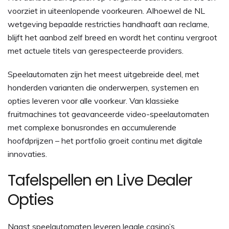
voorziet in uiteenlopende voorkeuren. Alhoewel de NL
wetgeving bepaalde restricties handhaaft aan reclame,
blijft het aanbod zelf breed en wordt het continu vergroot
met actuele titels van gerespecteerde providers.
Speelautomaten zijn het meest uitgebreide deel, met
honderden varianten die onderwerpen, systemen en
opties leveren voor alle voorkeur. Van klassieke
fruitmachines tot geavanceerde video-speelautomaten
met complexe bonusrondes en accumulerende
hoofdprijzen – het portfolio groeit continu met digitale
innovaties.
Tafelspellen en Live Dealer
Opties
Naast speelautomaten leveren legale casino’s