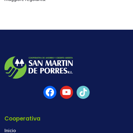
Cooperativa
Inicio