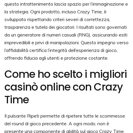
questo intrattenimento lascia spazio per l’immaginazione e
la strategia. Ogni prodotto, incluso Crazy Time, è
sviluppato rispettando criteri severi di correttezza,
trasparenza e tutela dei giocatori. I risultati sono governati
da un generatore di numeri casuali (RNG), assicurando esiti
imprevedibili e privi di manipolazioni. Questo impegno verso
l’affidabilità certifica l’integrità dell’esperienza di gioco,
offrendo fiducia agli utenti e protezione costante.
Come ho scelto i migliori
casinò online con Crazy
Time
Il pulsante Ripeti permette di ripetere tutte le scommesse
del round di gioco precedente. A ogni modo, non è
presente una componente di abilità sul gioco Crazy Time,