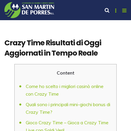
Crazy Time Risultati di Oggi
Aggiornati in Tempo Reale
Content
Come ho scelto i migliori casinò online
con Crazy Time
Quali sono i principali mini-giochi bonus di
Crazy Time?
Gioco Crazy Time – Gioca a Crazy Time
Live con Soldi Veri!