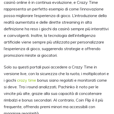
casinò online è in continua evoluzione, e Crazy Time
rappresenta un perfetto esempio di come l’innovazione
possa migliorare l’esperienza di gioco. L’introduzione della
realtà aumentata e delle dirette streaming in alta
definizione ha reso i giochi da casinò sempre più interattivi
e coinvolgenti. Inoltre, la tecnologia dell’intelligenza
artificiale viene sempre più utilizzata per personalizzare
l’esperienza di gioco, suggerendo strategie e offrendo
promozioni mirate ai giocatori.
Solo su questi portali puoi accedere a Crazy Time in
versione live, con la sicurezza che la ruota, i moltiplicatori e
i giochi
crazy time
bonus siano regolati e monitorati come
si deve. Tra i round analizzati, Pachinko è noto per le
vincite più alte, grazie alla sua capacità di concatenare
rimbalzi e bonus secondari. Al contrario, Coin Flip è il più
frequente, offrendo premi minori ma accessibili con
maggiore regolarità.