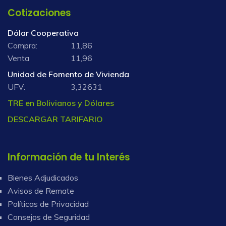
Cotizaciones
Dólar Cooperativa
Compra:
11,86
Venta
11,96
Unidad de Fomento de Vivienda
UFV:
3,32631
TRE en Bolivianos y Dólares
DESCARGAR TARIFARIO
Información de tu Interés
Bienes Adjudicados
Avisos de Remate
Políticas de Privacidad
Consejos de Seguridad