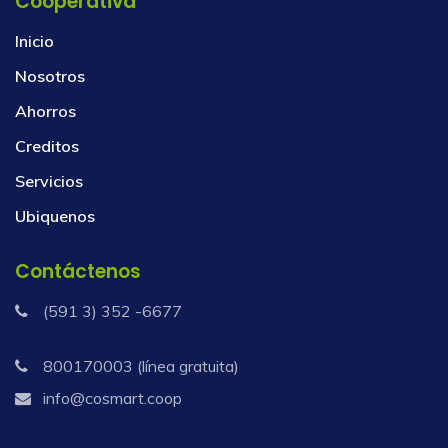
Cooperativa
Inicio
Nosotros
Ahorros
Creditos
Servicios
Ubiquenos
Contáctenos
(591 3) 352 -6677
800170003 (línea gratuita)
info@cosmart.coop