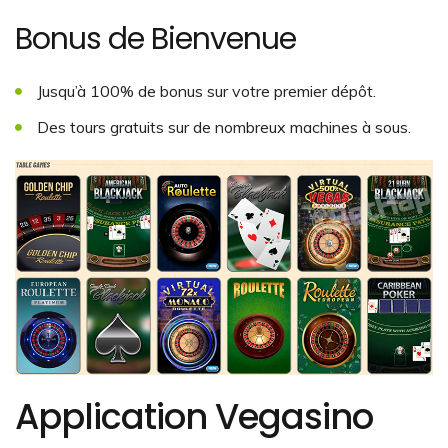
Bonus de Bienvenue
Jusqu’à 100% de bonus sur votre premier dépôt.
Des tours gratuits sur de nombreux machines à sous.
Application Vegasino