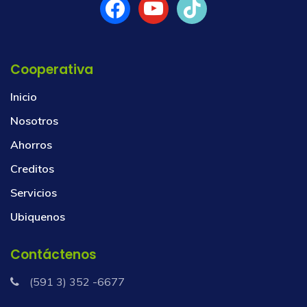
Cooperativa
Inicio
Nosotros
Ahorros
Creditos
Servicios
Ubiquenos
Contáctenos
(591 3) 352 -6677