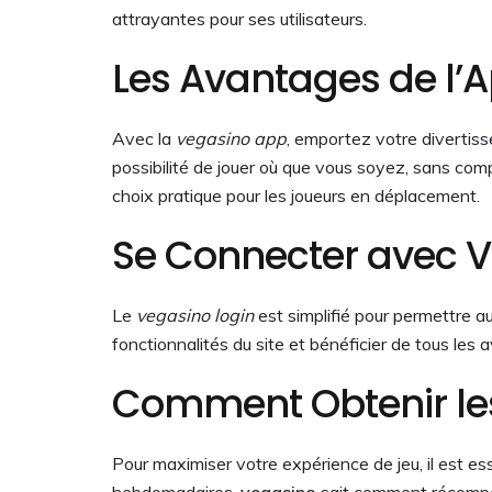
attrayantes pour ses utilisateurs.
Les Avantages de l’
Avec la
vegasino app
, emportez votre divertis
possibilité de jouer où que vous soyez, sans compr
choix pratique pour les joueurs en déplacement.
Se Connecter avec V
Le
vegasino login
est simplifié pour permettre a
fonctionnalités du site et bénéficier de tous les
Comment Obtenir les
Pour maximiser votre expérience de jeu, il est e