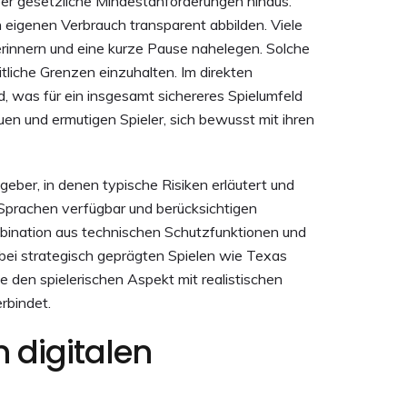
über gesetzliche Mindestanforderungen hinaus.
n eigenen Verbrauch transparent abbilden. Viele
erinnern und eine kurze Pause nahelegen. Solche
liche Grenzen einzuhalten. Im direkten
nd, was für ein insgesamt sichereres Spielumfeld
n und ermutigen Spieler, sich bewusst mit ihren
geber, in denen typische Risiken erläutert und
 Sprachen verfügbar und berücksichtigen
mbination aus technischen Schutzfunktionen und
 bei strategisch geprägten Spielen wie Texas
e den spielerischen Aspekt mit realistischen
rbindet.
 digitalen