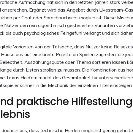
grafische Aufmachung hat sich in den letzten Jahren stark ve
onal ansprechen. Ergänzt wird das Angebot durch Livestream-Ca
aktion per Chat oder Sprachnachricht möglich ist. Diese Misch
ele Nutzer den rein algorithmisch gesteuerten Varianten vorzieh
ick als auch psychologisches Feingefühl verlangt und sich dahe
digitale Varianten von der Tatsache, dass Nutzer keine Reiseko
se aus auf eine breite Palette an Spielen zugreifen, die jeder
 Beliebtheit, Auszahlungsquote oder Thema sortieren lassen kön
e lange durch Listen scrollen zu müssen. Die Kombination aus h
e Texas Hold’em macht das Gesamtpaket für unterschiedliche Spi
tsspieler schnell in die Mechanik der einzelnen Titel einsteigen
d praktische Hilfestellunge
lebnis
dadurch aus, dass technische Hürden möglichst gering gehalte