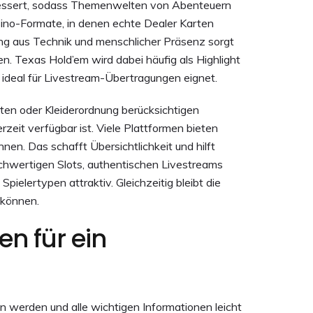
rbessert, sodass Themenwelten von Abenteuern
sino-Formate, in denen echte Dealer Karten
ung aus Technik und menschlicher Präsenz sorgt
en. Texas Hold’em wird dabei häufig als Highlight
r ideal für Livestream-Übertragungen eignet.
sten oder Kleiderordnung berücksichtigen
zeit verfügbar ist. Viele Plattformen bieten
nen. Das schafft Übersichtlichkeit und hilft
ochwertigen Slots, authentischen Livestreams
elertypen attraktiv. Gleichzeitig bleibt die
 können.
n für ein
n werden und alle wichtigen Informationen leicht