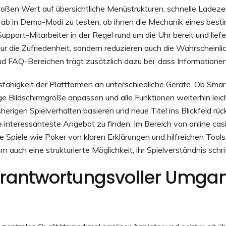
roßen Wert auf übersichtliche Menüstrukturen, schnelle Ladeze
 vorab in Demo-Modi zu testen, ob ihnen die Mechanik eines best
upport-Mitarbeiter in der Regel rund um die Uhr bereit und lie
ur die Zufriedenheit, sondern reduzieren auch die Wahrscheinli
und FAQ-Bereichen trägt zusätzlich dazu bei, dass Information
sfähigkeit der Plattformen an unterschiedliche Geräte. Ob Sma
ige Bildschirmgröße anpassen und alle Funktionen weiterhin lei
erigen Spielverhalten basieren und neue Titel ins Blickfeld rüc
 sie interessanteste Angebot zu finden. Im Bereich von online ca
e Spiele wie Poker von klaren Erklärungen und hilfreichen Tool
n auch eine strukturierte Möglichkeit, ihr Spielverständnis schr
erantwortungsvoller Umgang