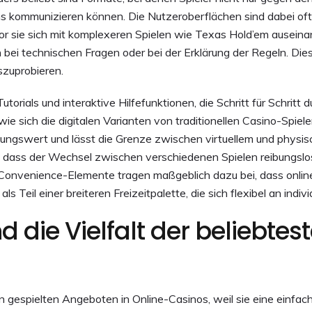
 kommunizieren können. Die Nutzeroberflächen sind dabei oft s
evor sie sich mit komplexeren Spielen wie Texas Hold’em ausei
 bei technischen Fragen oder bei der Erklärung der Regeln. Die
zuprobieren.
Tutorials und interaktive Hilfefunktionen, die Schritt für Schritt
e sich die digitalen Varianten von traditionellen Casino-Spielen
ltungswert und lässt die Grenze zwischen virtuellem und phy
 dass der Wechsel zwischen verschiedenen Spielen reibungslos 
onvenience-Elemente tragen maßgeblich dazu bei, dass online 
 Teil einer breiteren Freizeitpalette, die sich flexibel an indiv
d die Vielfalt der beliebte
gespielten Angeboten in Online-Casinos, weil sie eine einfache