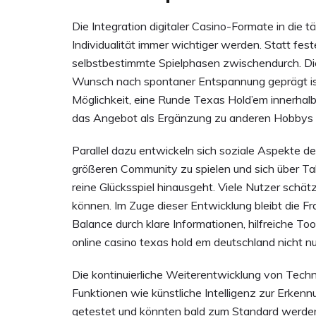
Die Integration digitaler Casino-Formate in die t
Individualität immer wichtiger werden. Statt fes
selbstbestimmte Spielphasen zwischendurch. Di
Wunsch nach spontaner Entspannung geprägt ist.
Möglichkeit, eine Runde Texas Hold’em innerhalb
das Angebot als Ergänzung zu anderen Hobbys 
Parallel dazu entwickeln sich soziale Aspekte d
größeren Community zu spielen und sich über Tak
reine Glücksspiel hinausgeht. Viele Nutzer schä
können. Im Zuge dieser Entwicklung bleibt die 
Balance durch klare Informationen, hilfreiche To
online casino texas hold em deutschland nicht n
Die kontinuierliche Weiterentwicklung von Techn
Funktionen wie künstliche Intelligenz zur Erkenn
getestet und könnten bald zum Standard werden. G