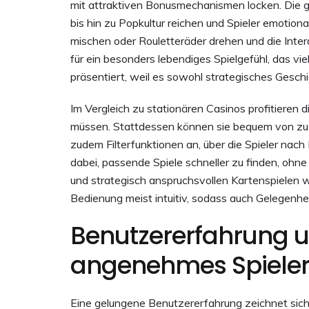
mit attraktiven Bonusmechanismen locken. Die 
bis hin zu Popkultur reichen und Spieler emoti
mischen oder Rouletteräder drehen und die Inter
für ein besonders lebendiges Spielgefühl, das vi
präsentiert, weil es sowohl strategisches Gesch
Im Vergleich zu stationären Casinos profitieren 
müssen. Stattdessen können sie bequem von zu Hau
zudem Filterfunktionen an, über die Spieler nach
dabei, passende Spiele schneller zu finden, ohn
und strategisch anspruchsvollen Kartenspielen wi
Bedienung meist intuitiv, sodass auch Gelegenhei
Benutzererfahrung un
angenehmes Spieler
Eine gelungene Benutzererfahrung zeichnet sich 