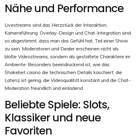
Nähe und Performance
Livestreams sind das Herzstück der Interaktion.
Kameraführung, Overlay-Design und Chat-Integration sind
so abgestimmt, dass man das Gefühl hat, Teil einer Show
zu sein. Moderatoren und Dealer erscheinen nicht als
bloße Videostreams, sondern als gestaltete Charaktere im
Ambiente. Besonders beeindruckend ist, wie das
Shakebet casino die technischen Details kaschiert: die
Latenz ist gering, die Videoqualität konstant und die Chat-
Moderation freundlich und einladend.
Beliebte Spiele: Slots,
Klassiker und neue
Favoriten