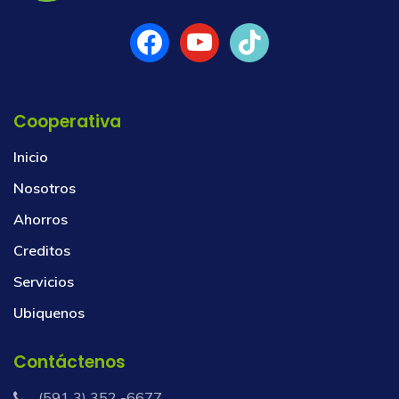
Cooperativa
Inicio
Nosotros
Ahorros
Creditos
Servicios
Ubiquenos
Contáctenos
(591 3) 352 -6677