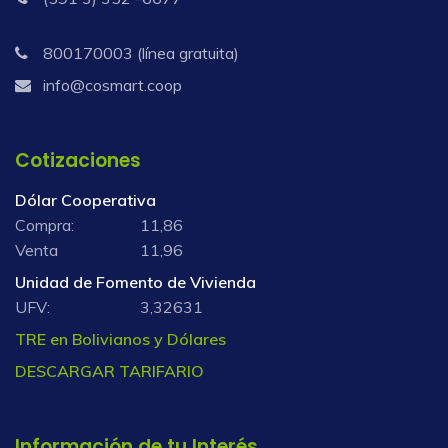
800170003 (línea gratuita)
info@cosmart.coop
Cotizaciones
Dólar Cooperativa
Compra:
11,86
Venta
11,96
Unidad de Fomento de Vivienda
UFV:
3,32631
TRE en Bolivianos y Dólares
DESCARGAR TARIFARIO
Información de tu Interés