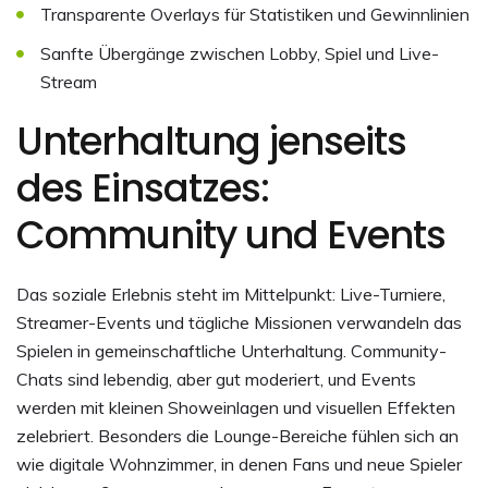
Transparente Overlays für Statistiken und Gewinnlinien
Sanfte Übergänge zwischen Lobby, Spiel und Live-
Stream
Unterhaltung jenseits
des Einsatzes:
Community und Events
Das soziale Erlebnis steht im Mittelpunkt: Live-Turniere,
Streamer-Events und tägliche Missionen verwandeln das
Spielen in gemeinschaftliche Unterhaltung. Community-
Chats sind lebendig, aber gut moderiert, und Events
werden mit kleinen Showeinlagen und visuellen Effekten
zelebriert. Besonders die Lounge-Bereiche fühlen sich an
wie digitale Wohnzimmer, in denen Fans und neue Spieler