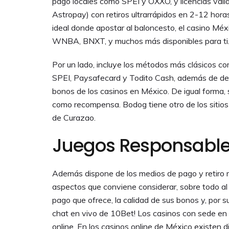
pago locales como SPEI y OXXO, y licencias váli
Astropay) con retiros ultrarrápidos en 2-12 hora
ideal donde apostar al baloncesto, el casino Méxi
WNBA, BNXT, y muchos más disponibles para ti. L
Por un lado, incluye los métodos más clásicos c
SPEI, Paysafecard y Todito Cash, además de de f
bonos de los casinos en México. De igual forma,
como recompensa. Bodog tiene otro de los sitios
de Curazao.
Juegos Responsabl
Además dispone de los medios de pago y retiro má
aspectos que conviene considerar, sobre todo al
pago que ofrece, la calidad de sus bonos y, por 
chat en vivo de 10Bet! Los casinos con sede en
online. En los casinos online de México existen 