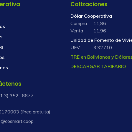
erativa
Cotizaciones
Dólar Cooperativa
Compra:
11,86
os
Venta
11,96
s
Unidad de Fomento de Vivi
os
UFV:
3,32710
TRE en Bolivianos y Dólare
os
DESCARGAR TARIFARIO
nos
áctenos
1 3) 352 -6677
170003 (línea gratuita)
o@cosmart.coop