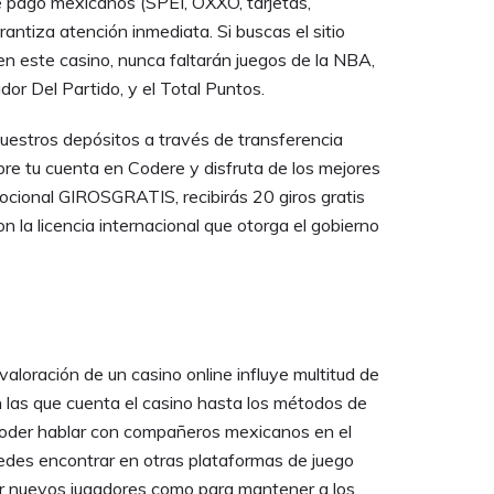
e pago mexicanos (SPEI, OXXO, tarjetas,
ntiza atención inmediata. Si buscas el sitio
 en este casino, nunca faltarán juegos de la NBA,
or Del Partido, y el Total Puntos.
nuestros depósitos a través de transferencia
re tu cuenta en Codere y disfruta de los mejores
ocional GIROSGRATIS, recibirás 20 giros gratis
a licencia internacional que otorga el gobierno
loración de un casino online influye multitud de
n las que cuenta el casino hasta los métodos de
a poder hablar con compañeros mexicanos en el
edes encontrar en otras plataformas de juego
aer nuevos jugadores como para mantener a los