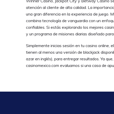
Winner Casino, Jackpot City y Betway Casino se
atención al cliente de alta calidad. La importan
una gran diferencia en la experiencia de juego. 
combina tecnología de vanguardia con un enfoqu
confiables. Si estás explorando los mejores casin
y un programa de misiones diarias diseñado par
Simplemente inicias sesión en tu casino online, e
tienen al menos una versión de blackjack disponi
azar en inglés), para entregar resultados. Ya que
casinomexico.com evaluamos si una casa de apu