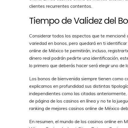
clientes recurrentes contentos.
Tiempo de Validez del B
Considerar todos los aspectos que te mencioné c
variedad en bonos, pero quedará en ti identifica
online de México te permitirán, incluso, registrar
dinero real podrán pedirte una identificación, es
lo primero que deberás hacer será elegir uno de l
Los bonos de bienvenida siempre tienen como cond
explicamos en profundidad sus distintas tipolog
independientes como las citadas anteriormente, 
de página de los casinos en línea y no te la jueg
ranking de mejores casinos online de México debe 
En resumen, el mundo de los casinos online en 