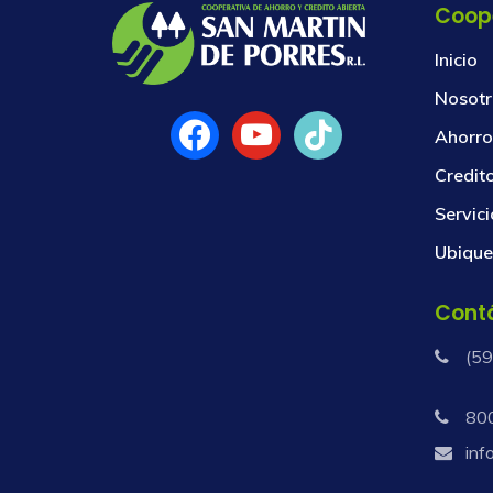
Coop
Inicio
Nosotr
Ahorro
Credit
Servici
Ubique
Cont
(59
800
inf