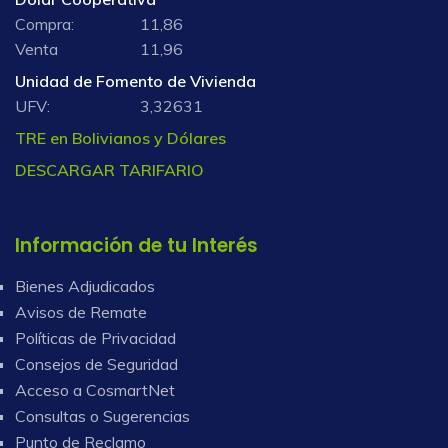
Compra:
11,86
Venta
11,96
Unidad de Fomento de Vivienda
UFV:
3,32631
TRE en Bolivianos y Dólares
DESCARGAR TARIFARIO
Información de tu Interés
Bienes Adjudicados
Avisos de Remate
Políticas de Privacidad
Consejos de Seguridad
Acceso a CosmartNet
Consultas o Sugerencias
Punto de Reclamo