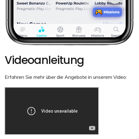
Videoanleitung
Erfahren Sie mehr über die Angebote in unserem Video: