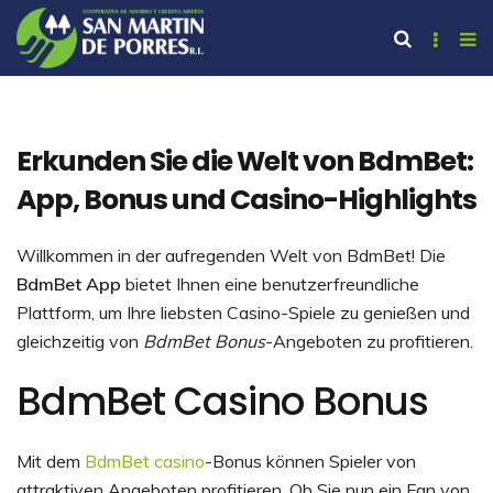
Erkunden Sie die Welt von BdmBet:
App, Bonus und Casino-Highlights
Willkommen in der aufregenden Welt von BdmBet! Die
BdmBet App
bietet Ihnen eine benutzerfreundliche
Plattform, um Ihre liebsten Casino-Spiele zu genießen und
gleichzeitig von
BdmBet Bonus
-Angeboten zu profitieren.
BdmBet Casino Bonus
Mit dem
BdmBet casino
-Bonus können Spieler von
attraktiven Angeboten profitieren. Ob Sie nun ein Fan von