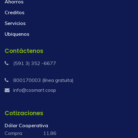
Ahorros
Creditos
Servicios
Ubiquenos
Contáctenos
(591 3) 352 -6677
800170003 (línea gratuita)
info@cosmart.coop
Cotizaciones
Dólar Cooperativa
Compra:
11,86