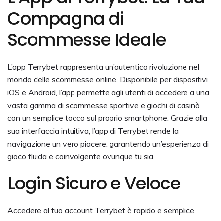
Compagna di
Scommesse Ideale
L’app Terrybet rappresenta un’autentica rivoluzione nel
mondo delle scommesse online. Disponibile per dispositivi
iOS e Android, l’app permette agli utenti di accedere a una
vasta gamma di scommesse sportive e giochi di casinò
con un semplice tocco sul proprio smartphone. Grazie alla
sua interfaccia intuitiva, l’app di Terrybet rende la
navigazione un vero piacere, garantendo un’esperienza di
gioco fluida e coinvolgente ovunque tu sia.
Login Sicuro e Veloce
Accedere al tuo account Terrybet è rapido e semplice.