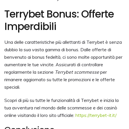
Terrybet Bonus: Offerte
Imperdibili
Una delle caratteristiche più allettanti di Terrybet è senza
dubbio la sua vasta gamma di bonus. Dalle offerte di
benvenuto ai bonus fedeltà, ci sono molte opportunità per
aumentare le tue vincite. Assicurati di controllare
regolarmente la sezione
Terrybet scommesse
per
rimanere aggiornato su tutte le promozioni e le offerte
speciali.
Scopri di più su tutte le funzionalità di Terrybet e inizia la
tua avventura nel mondo delle scommesse e dei casinò
online visitando il loro sito ufficiale:
https://terrybet-it.it/