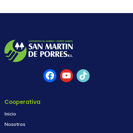
Cooperativa
Inicio
Nosotros