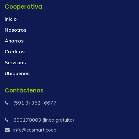
Cooperativa
Inicio
Nosotros
Ahorros
Creditos
Servicios
Ubiquenos
Contáctenos
(591 3) 352 -6677
800170003 (línea gratuita)
info@cosmart.coop