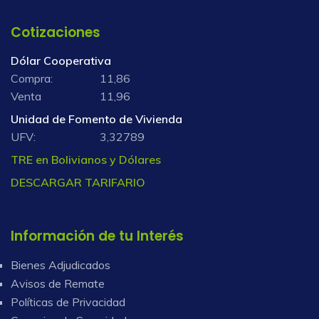
Cotizaciones
Dólar Cooperativa
Compra:
11,86
Venta
11,96
Unidad de Fomento de Vivienda
UFV:
3,32789
TRE en Bolivianos y Dólares
DESCARGAR TARIFARIO
Información de tu Interés
Bienes Adjudicados
Avisos de Remate
Políticas de Privacidad