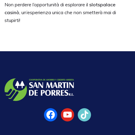
Non perdere l’opportunità di esplorare il
slotspalace
casinò
, un’esperienza unica che non smetterà mai di
stupirti!