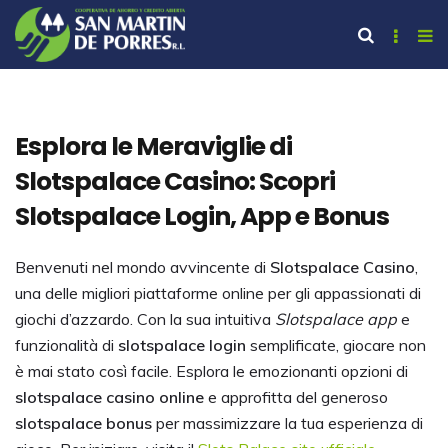
Esplora le Meraviglie di
Slotspalace Casino: Scopri
Slotspalace Login, App e Bonus
Benvenuti nel mondo avvincente di
Slotspalace Casino
,
una delle migliori piattaforme online per gli appassionati di
giochi d’azzardo. Con la sua intuitiva
Slotspalace app
e
funzionalità di
slotspalace login
semplificate, giocare non
è mai stato così facile. Esplora le emozionanti opzioni di
slotspalace casino online
e approfitta del generoso
slotspalace bonus
per massimizzare la tua esperienza di