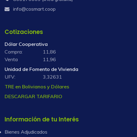
info@cosmart.coop
Cotizaciones
Dólar Cooperativa
Compra:
11,86
Venta
11,96
Unidad de Fomento de Vivienda
UFV:
3,32631
TRE en Bolivianos y Dólares
DESCARGAR TARIFARIO
Información de tu Interés
Bienes Adjudicados