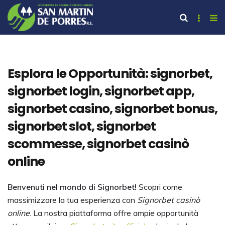
Esplora le Opportunità: signorbet,
signorbet login, signorbet app,
signorbet casino, signorbet bonus,
signorbet slot, signorbet
scommesse, signorbet casinò
online
Benvenuti nel mondo di Signorbet!
Scopri come
massimizzare la tua esperienza con
Signorbet casinò
online
. La nostra piattaforma offre ampie opportunità