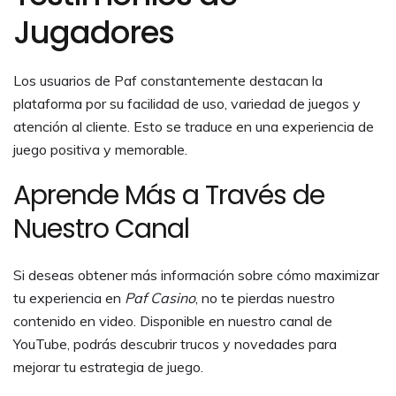
Jugadores
Los usuarios de Paf constantemente destacan la
plataforma por su facilidad de uso, variedad de juegos y
atención al cliente. Esto se traduce en una experiencia de
juego positiva y memorable.
Aprende Más a Través de
Nuestro Canal
Si deseas obtener más información sobre cómo maximizar
tu experiencia en
Paf Casino
, no te pierdas nuestro
contenido en video. Disponible en nuestro canal de
YouTube, podrás descubrir trucos y novedades para
mejorar tu estrategia de juego.