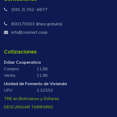
(591 3) 352 -6677
800170003 (línea gratuita)
info@cosmart.coop
Cotizaciones
Dólar Cooperativa
Compra:
11,86
Venta
11,96
Unidad de Fomento de Vivienda
UFV:
3,32552
TRE en Bolivianos y Dólares
DESCARGAR TARIFARIO