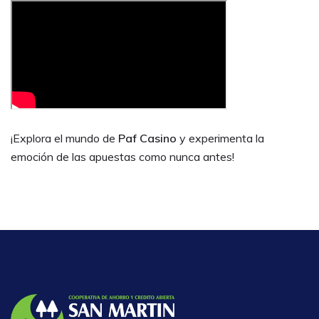
¡Explora el mundo de
Paf Casino
y experimenta la
emoción de las apuestas como nunca antes!