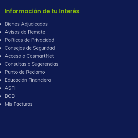
Información de tu Interés
Bienes Adjudicados
Avisos de Remate
Políticas de Privacidad
Consejos de Seguridad
Acceso a CosmartNet
Consultas o Sugerencias
Punto de Reclamo
Educación Financiera
ASFI
BCB
Mis Facturas