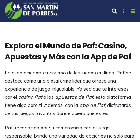
Explora el Mundo de Paf: Casino,
Apuestas y Más con la App de Paf
En el emocionante universo de los juegos en línea,
Paf
se
destaca como una plataforma líder que ofrece una
experiencia de juego inigualable. Ya sea que te intereses
por el
casino Paf
o las
apuestas de Paf
, esta plataforma
tiene algo para ti. Además, con la
app de Paf
, disfrutarás
de tus juegos favoritos donde quiera que estés.
Paf, reconocido por su compromiso con el juego
responsable, brinda una variedad de opciones no solo para