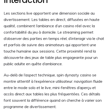
Les sections live apportent une dimension sociale au
divertissement. Les tables en direct, diffusées en haute
qualité, combinent l’ambiance d’un casino réel avec la
confortabilité du jeu à domicile. Le streaming permet
d’observer des parties en temps réel, d’interagir via le chat
et parfois de suivre des animateurs qui apportent une
touche humaine aux sessions. Cette proximité rend la
découverte des jeux de table plus engageante pour un
public adulte en quête d’ambiance.
Au-delà de l’aspect technique, spin dynasty casino se
montre attentif à l’expérience utilisateur: navigation fluide
entre le mode solo et le live, mini-fenêtres d’aperçu et
accès direct aux tables les plus fréquentées. Ces détails
font souvent la différence quand on cherche à varier son
programme de divertissement.