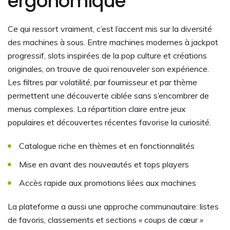
ergonomique
Ce qui ressort vraiment, c’est l’accent mis sur la diversité
des machines à sous. Entre machines modernes à jackpot
progressif, slots inspirées de la pop culture et créations
originales, on trouve de quoi renouveler son expérience.
Les filtres par volatilité, par fournisseur et par thème
permettent une découverte ciblée sans s’encombrer de
menus complexes. La répartition claire entre jeux
populaires et découvertes récentes favorise la curiosité.
Catalogue riche en thèmes et en fonctionnalités
Mise en avant des nouveautés et tops players
Accès rapide aux promotions liées aux machines
La plateforme a aussi une approche communautaire: listes
de favoris, classements et sections « coups de cœur »