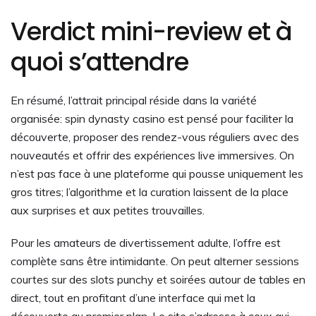
Verdict mini-review et à
quoi s’attendre
En résumé, l’attrait principal réside dans la variété
organisée: spin dynasty casino est pensé pour faciliter la
découverte, proposer des rendez-vous réguliers avec des
nouveautés et offrir des expériences live immersives. On
n’est pas face à une plateforme qui pousse uniquement les
gros titres; l’algorithme et la curation laissent de la place
aux surprises et aux petites trouvailles.
Pour les amateurs de divertissement adulte, l’offre est
complète sans être intimidante. On peut alterner sessions
courtes sur des slots punchy et soirées autour de tables en
direct, tout en profitant d’une interface qui met la
découverte au premier plan. Le site s’adresse à ceux qui