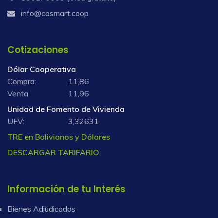
info@cosmart.coop
Cotizaciones
Dólar Cooperativa
Compra:
11,86
Venta
11,96
Unidad de Fomento de Vivienda
UFV:
3,32631
TRE en Bolivianos y Dólares
DESCARGAR TARIFARIO
Información de tu Interés
Bienes Adjudicados