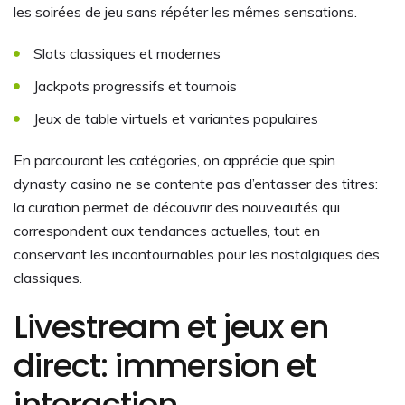
les soirées de jeu sans répéter les mêmes sensations.
Slots classiques et modernes
Jackpots progressifs et tournois
Jeux de table virtuels et variantes populaires
En parcourant les catégories, on apprécie que spin
dynasty casino ne se contente pas d’entasser des titres:
la curation permet de découvrir des nouveautés qui
correspondent aux tendances actuelles, tout en
conservant les incontournables pour les nostalgiques des
classiques.
Livestream et jeux en
direct: immersion et
interaction