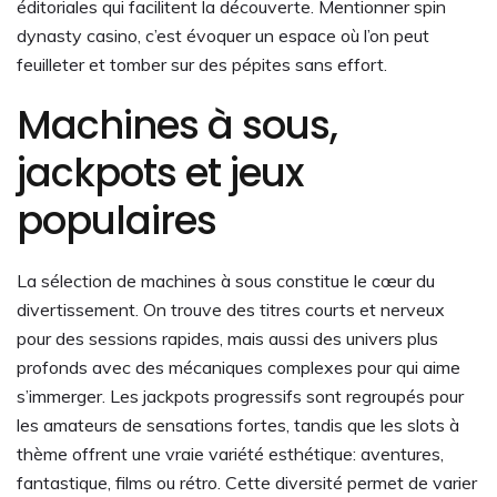
éditoriales qui facilitent la découverte. Mentionner spin
dynasty casino, c’est évoquer un espace où l’on peut
feuilleter et tomber sur des pépites sans effort.
Machines à sous,
jackpots et jeux
populaires
La sélection de machines à sous constitue le cœur du
divertissement. On trouve des titres courts et nerveux
pour des sessions rapides, mais aussi des univers plus
profonds avec des mécaniques complexes pour qui aime
s’immerger. Les jackpots progressifs sont regroupés pour
les amateurs de sensations fortes, tandis que les slots à
thème offrent une vraie variété esthétique: aventures,
fantastique, films ou rétro. Cette diversité permet de varier