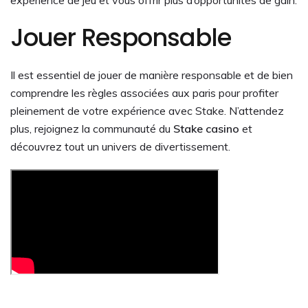
Jouer Responsable
Il est essentiel de jouer de manière responsable et de bien
comprendre les règles associées aux paris pour profiter
pleinement de votre expérience avec Stake. N’attendez
plus, rejoignez la communauté du
Stake casino
et
découvrez tout un univers de divertissement.