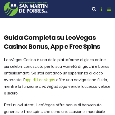
Guida Completa su LeoVegas
Casino: Bonus, App e Free Spins
LeoVegas Casino è una delle piattaforme di gioco online
più celebri, conosciuta per la sua
varietà di giochi
e bonus
entusiasmanti. Se stai cercando un’esperienza di gioco
avanzata, l’
app di LeoVegas
offre una navigazione fluida,
mentre la funzione
LeoVegas login
rende l’accesso veloce
e sicuro.
Per i nuovi utenti, LeoVegas offre
bonus di benvenuto
generosi e
free spins
che sono un’occasione imperdibile