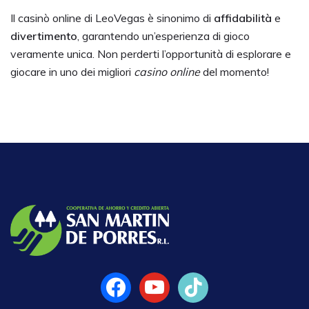
Il casinò online di LeoVegas è sinonimo di
affidabilità
e
divertimento
, garantendo un’esperienza di gioco
veramente unica. Non perderti l’opportunità di esplorare e
giocare in uno dei migliori
casino online
del momento!