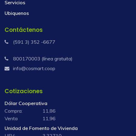
Servicios
Ubiquenos
Contáctenos
(591 3) 352 -6677
800170003 (línea gratuita)
info@cosmart.coop
Cotizaciones
Dólar Cooperativa
Compra:
11,86
Venta
11,96
Unidad de Fomento de Vivienda
UFV:
3,32710