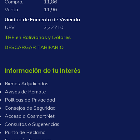
Compra:
11,86
Venta
11,96
Unidad de Fomento de Vivienda
UFV:
3,32710
TRE en Bolivianos y Dólares
DESCARGAR TARIFARIO
Información de tu Interés
Bienes Adjudicados
Avisos de Remate
Políticas de Privacidad
Consejos de Seguridad
Acceso a CosmartNet
Consultas o Sugerencias
Punto de Reclamo