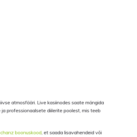
tiivse atmosfääri. Live kasiinodes saate mängida
ja professionaalsete diilerite poolest, mis teeb
a
chanz boonuskood
, et saada lisavahendeid või