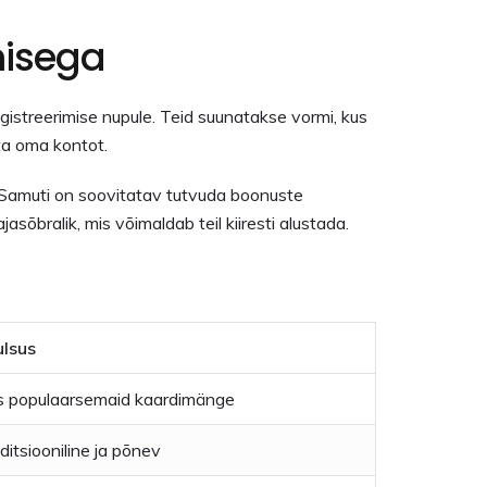
misega
egistreerimise nupule. Teid suunatakse vormi, kus
sta oma kontot.
. Samuti on soovitatav tutvuda boonuste
sõbralik, mis võimaldab teil kiiresti alustada.
ulsus
 populaarsemaid kaardimänge
ditsiooniline ja põnev