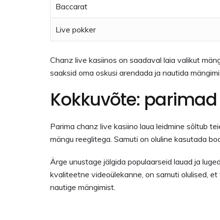
Baccarat
Live pokker
Chanz live kasiinos on saadaval laia valikut mänge
saaksid oma oskusi arendada ja nautida mängimis
Kokkuvõte: parimad
Parima chanz live kasiino laua leidmine sõltub tei
mängu reeglitega. Samuti on oluline kasutada b
Ärge unustage jälgida populaarseid lauad ja lugeda
kvaliteetne videoülekanne, on samuti olulised, et
nautige mängimist.