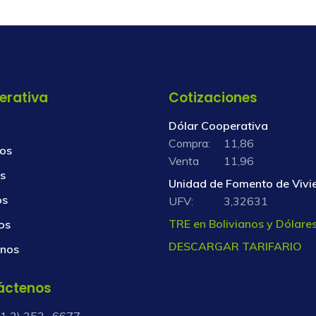
erativa
Cotizaciones
Dólar Cooperativa
Compra:
11,86
os
Venta
11,96
s
Unidad de Fomento de Vivi
os
UFV:
3,32631
TRE en Bolivianos y Dólare
os
DESCARGAR TARIFARIO
nos
áctenos