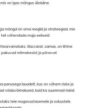
is on igas mängus ülioluline.
Iga mängul on oma reeglid ja strateegiad, mis
 teil vähendada maja eeliseid.
ettearvamatuks. Baccarat, samas, on lihtne
d pakuvad mitmekesist ja põnevat
alama panusega lauadelt, kus on vähem riske ja
d võiduvõimalused, kuid ka suuremad riskid.
vastaks teie mugavustasemele ja oskustele.
ängukeskkonda.