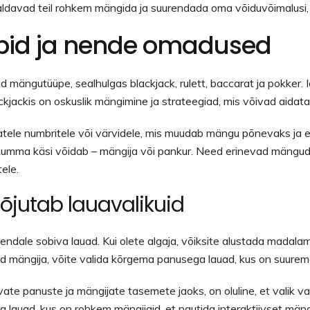
davad teil rohkem mängida ja suurendada oma võiduvõimalusi, m
bid ja nende omadused
 mängutüüpe, sealhulgas blackjack, rulett, baccarat ja pokker. 
kjackis on oskuslik mängimine ja strateegiad, mis võivad aidata
atele numbritele või värvidele, mis muudab mängu põnevaks ja 
kumma käsi võidab – mängija või pankur. Need erinevad mängu
ele.
õjutab lauavalikuid
alite endale sobiva lauad. Kui olete algaja, võiksite alustada mad
d mängija, võite valida kõrgema panusega lauad, kus on suurema
vate panuste ja mängijate tasemete jaoks, on oluline, et valik 
lida lauad, kus on rohkem mängijaid, et nautida interaktiivset m