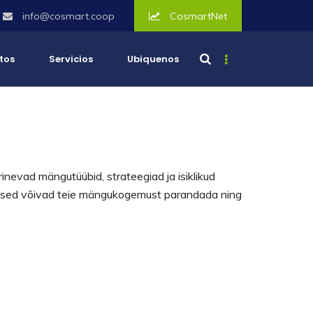
info@cosmart.coop
CosmartNet
tos
Servicios
Ubiquenos
erinevad mängutüübid, strateegiad ja isiklikud
onused võivad teie mängukogemust parandada ning