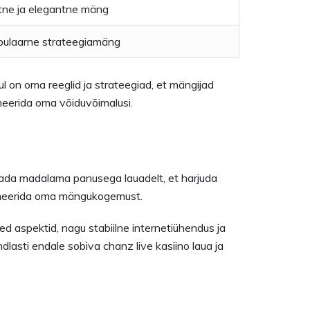
tne ja elegantne mäng
ulaarne strateegiamäng
ul on oma reeglid ja strateegiad, et mängijad
meerida oma võiduvõimalusi.
lustada madalama panusega lauadelt, et harjuda
simeerida oma mängukogemust.
sed aspektid, nagu stabiilne internetiühendus ja
lasti endale sobiva chanz live kasiino laua ja