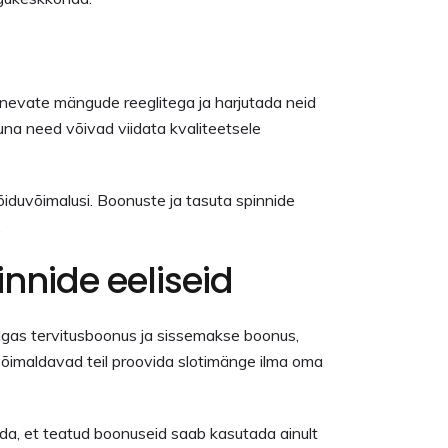
rinevate mängude reeglitega ja harjutada neid
kuna need võivad viidata kvaliteetsele
õiduvõimalusi. Boonuste ja tasuta spinnide
.
nnide eeliseid
gas tervitusboonus ja sissemakse boonus,
õimaldavad teil proovida slotimänge ilma oma
ada, et teatud boonuseid saab kasutada ainult