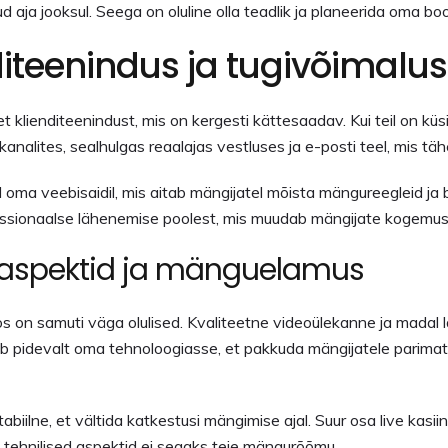
 aja jooksul. Seega on oluline olla teadlik ja planeerida oma bo
diteenindus ja tugivõimalu
 klienditeenindust, mis on kergesti kättesaadav. Kui teil on kü
nalites, sealhulgas reaalajas vestluses ja e-posti teel, mis tähe
 oma veebisaidil, mis aitab mängijatel mõista mängureegleid ja 
ofessionaalse lähenemise poolest, mis muudab mängijate kogemu
ed aspektid ja mänguelamus
os on samuti väga olulised. Kvaliteetne videoülekanne ja madal l
pidevalt oma tehnoloogiasse, et pakkuda mängijatele parimat v
stabiilne, et vältida katkestusi mängimise ajal. Suur osa live ka
 et tehnilised aspektid ei segaks teie mängurõõmu.