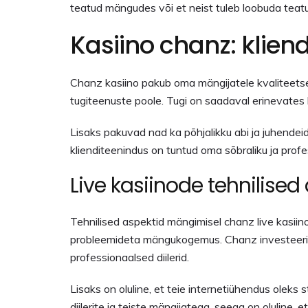
teatud mängudes või et neist tuleb loobuda teatud
Kasiino chanz: klien
Chanz kasiino pakub oma mängijatele kvaliteetset
tugiteenuste poole. Tugi on saadaval erinevates ka
Lisaks pakuvad nad ka põhjalikku abi ja juhendeid
klienditeenindus on tuntud oma sõbraliku ja pr
Live kasiinode tehnilis
Tehnilised aspektid mängimisel chanz live kasiin
probleemideta mängukogemus. Chanz investeerib 
professionaalsed diilerid.
Lisaks on oluline, et teie internetiühendus oleks 
diilerite ja teiste mängijatega, seega on oluline,