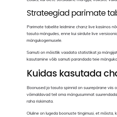
Strateegiad parimate tab
Parimate tabelite leidmine chanz live kasiinos n
tasuta mängudes, enne kui siirdute live versiooni
mängukogemusele.
Samuti on mõistlik vaadata statistikat ja mängija
kasutamine võib samuti parandada teie mängukoge
Kuidas kasutada cha
Boonused ja tasuta spinnid on suurepärane vii
võimaldavad teil oma mängusummat suurendada, m
raha riskimata.
Oluline on lugeda boonuste tingimusi, et mõista,