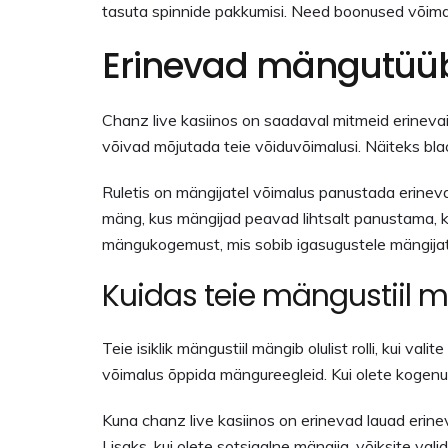
tasuta spinnide pakkumisi. Need boonused võimal
Erinevad mängutüü
Chanz live kasiinos on saadaval mitmeid erinevaid
võivad mõjutada teie võiduvõimalusi. Näiteks blac
Ruletis on mängijatel võimalus panustada erinev
mäng, kus mängijad peavad lihtsalt panustama, 
mängukogemust, mis sobib igasugustele mängijat
Kuidas teie mängustiil m
Teie isiklik mängustiil mängib olulist rolli, kui v
võimalus õppida mängureegleid. Kui olete kogenu
Kuna chanz live kasiinos on erinevad lauad erine
Lisaks, kui olete sotsiaalne mängija, võiksite va