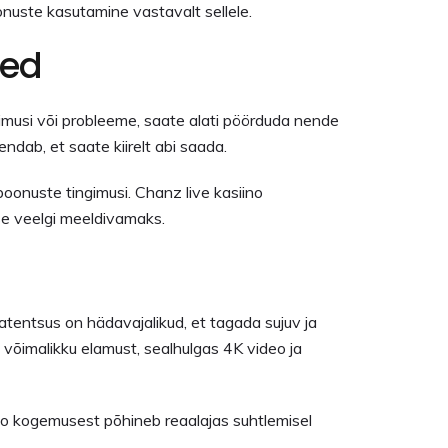
onuste kasutamine vastavalt sellele.
sed
simusi või probleeme, saate alati pöörduda nende
ndab, et saate kiirelt abi saada.
boonuste tingimusi. Chanz live kasiino
se veelgi meeldivamaks.
atentsus on hädavajalikud, et tagada sujuv ja
õimalikku elamust, sealhulgas 4K video ja
siino kogemusest põhineb reaalajas suhtlemisel