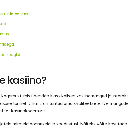
innide eeliseid
used
lamus
omisega
de reeglid
e kasiino?
t kogemust, mis ühendab klassikalised kasiinomängud ja interak
tõelisuse tunnet. Chanz on tuntud oma kvaliteetsete live mängude 
entset kasiinokogemust.
ijatele mitmeid boonuseid ja soodustusi. Näiteks võite kasutad