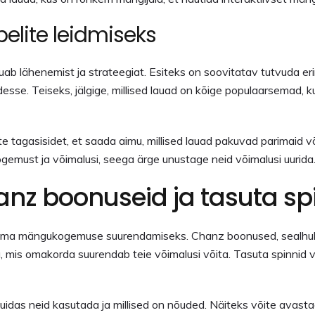
elite leidmiseks
õuab lähenemist ja strateegiat. Esiteks on soovitatav tutvuda e
desse. Teiseks, jälgige, millised lauad on kõige populaarsemad, 
te tagasisidet, et saada aimu, millised lauad pakuvad parimaid v
must ja võimalusi, seega ärge unustage neid võimalusi uurida
nz boonuseid ja tasuta spi
s oma mängukogemuse suurendamiseks. Chanz boonused, sealhul
is omakorda suurendab teie võimalusi võita. Tasuta spinnid v
 kuidas neid kasutada ja millised on nõuded. Näiteks võite avast