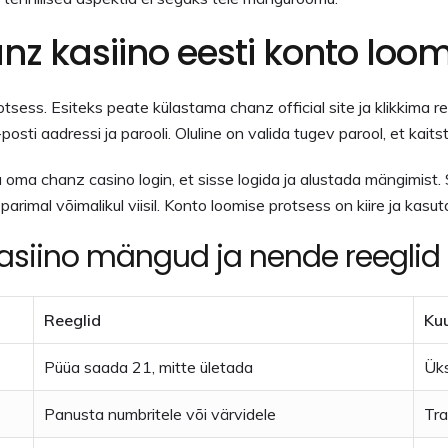
nz kasiino eesti konto loo
otsess. Esiteks peate külastama chanz official site ja klikkima r
ti aadressi ja parooli. Oluline on valida tugev parool, et kait
 oma chanz casino login, et sisse logida ja alustada mängimist
al võimalikul viisil. Konto loomise protsess on kiire ja kasutaja
kasiino mängud ja nende reeglid
Reeglid
Ku
Püüa saada 21, mitte ületada
Üks
Panusta numbritele või värvidele
Tra