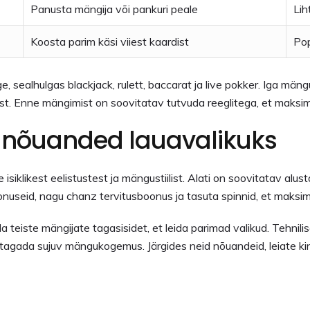
Panusta mängija või pankuri peale
Lih
Koosta parim käsi viiest kaardist
Pop
, sealhulgas blackjack, rulett, baccarat ja live pokker. Iga mäng
t. Enne mängimist on soovitatav tutvuda reeglitega, et maksi
 nõuanded lauavalikuks
e isiklikest eelistustest ja mängustiilist. Alati on soovitatav a
oonuseid, nagu chanz tervitusboonus ja tasuta spinnid, et mak
 teiste mängijate tagasisidet, et leida parimad valikud. Tehnili
 tagada sujuv mängukogemus. Järgides neid nõuandeid, leiate kind