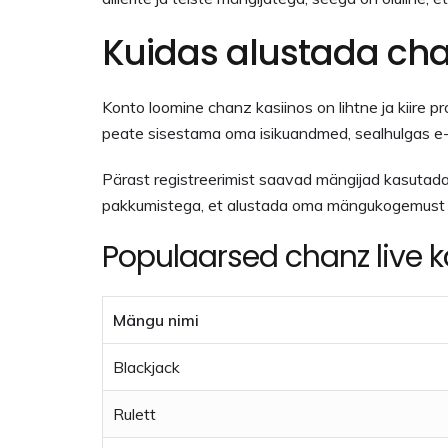
Kuidas alustada cha
Konto loomine chanz kasiinos on lihtne ja kiire pr
peate sisestama oma isikuandmed, sealhulgas e-pos
Pärast registreerimist saavad mängijad kasutada
pakkumistega, et alustada oma mängukogemust parim
Populaarsed chanz live 
Mängu nimi
Blackjack
Rulett