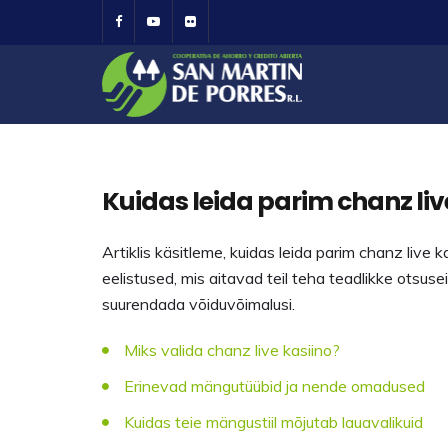
Kuidas leida parim chanz liv
Artiklis käsitleme, kuidas leida parim chanz live k
eelistused, mis aitavad teil teha teadlikke ot
suurendada võiduvõimalusi.
Miks valida chanz live kasiino?
Erinevad mängutüübid ja nende omadused
Kuidas teie mängustiil mõjutab lauavalikuid