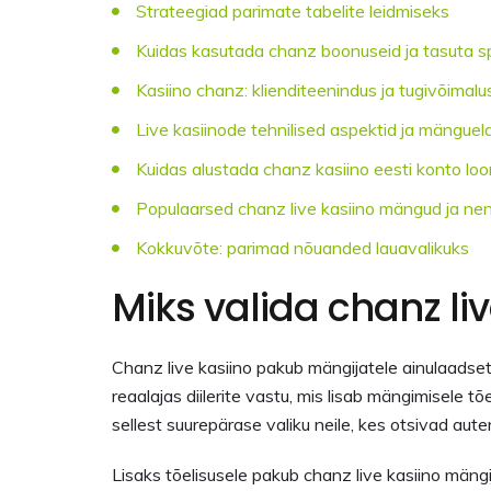
Strateegiad parimate tabelite leidmiseks
Kuidas kasutada chanz boonuseid ja tasuta sp
Kasiino chanz: klienditeenindus ja tugivõimal
Live kasiinode tehnilised aspektid ja mängue
Kuidas alustada chanz kasiino eesti konto lo
Populaarsed chanz live kasiino mängud ja nen
Kokkuvõte: parimad nõuanded lauavalikuks
Miks valida chanz liv
Chanz live kasiino pakub mängijatele ainulaadse
reaalajas diilerite vastu, mis lisab mängimisele 
sellest suurepärase valiku neile, kes otsivad aut
Lisaks tõelisusele pakub chanz live kasiino mäng