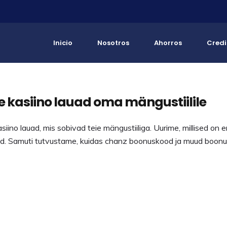
Inicio
Nosotros
Ahorros
Credi
e kasiino lauad oma mängustiilile
asiino lauad, mis sobivad teie mängustiiliga. Uurime, millised on 
suseid. Samuti tutvustame, kuidas chanz boonuskood ja muud bo