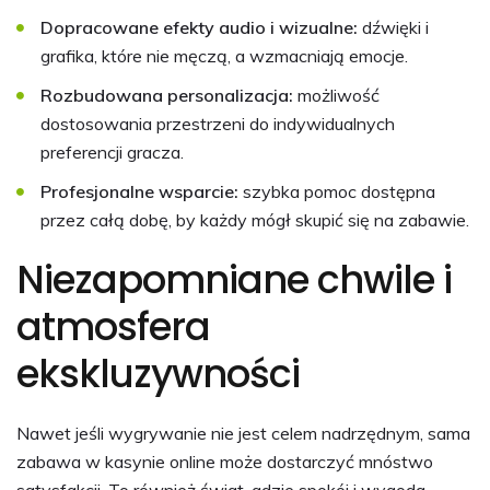
Dopracowane efekty audio i wizualne:
dźwięki i
grafika, które nie męczą, a wzmacniają emocje.
Rozbudowana personalizacja:
możliwość
dostosowania przestrzeni do indywidualnych
preferencji gracza.
Profesjonalne wsparcie:
szybka pomoc dostępna
przez całą dobę, by każdy mógł skupić się na zabawie.
Niezapomniane chwile i
atmosfera
ekskluzywności
Nawet jeśli wygrywanie nie jest celem nadrzędnym, sama
zabawa w kasynie online może dostarczyć mnóstwo
satysfakcji. To również świat, gdzie spokój i wygoda