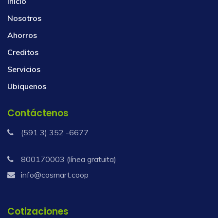
Inicio
Nosotros
Ahorros
Creditos
Servicios
Ubiquenos
Contáctenos
(591 3) 352 -6677
800170003 (línea gratuita)
info@cosmart.coop
Cotizaciones