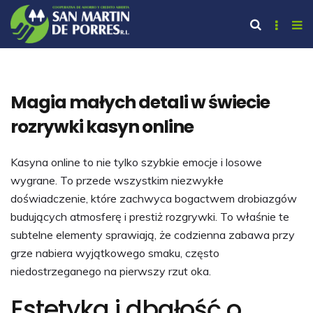
Magia małych detali w świecie
rozrywki kasyn online
Kasyna online to nie tylko szybkie emocje i losowe
wygrane. To przede wszystkim niezwykłe
doświadczenie, które zachwyca bogactwem drobiazgów
budujących atmosferę i prestiż rozgrywki. To właśnie te
subtelne elementy sprawiają, że codzienna zabawa przy
grze nabiera wyjątkowego smaku, często
niedostrzeganego na pierwszy rzut oka.
Estetyka i dbałość o