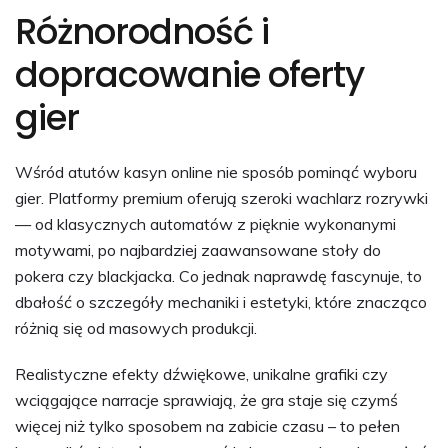
Różnorodność i
dopracowanie oferty
gier
Wśród atutów kasyn online nie sposób pominąć wyboru
gier. Platformy premium oferują szeroki wachlarz rozrywki
— od klasycznych automatów z pięknie wykonanymi
motywami, po najbardziej zaawansowane stoły do
pokera czy blackjacka. Co jednak naprawdę fascynuje, to
dbałość o szczegóły mechaniki i estetyki, które znacząco
różnią się od masowych produkcji.
Realistyczne efekty dźwiękowe, unikalne grafiki czy
wciągające narracje sprawiają, że gra staje się czymś
więcej niż tylko sposobem na zabicie czasu – to pełen