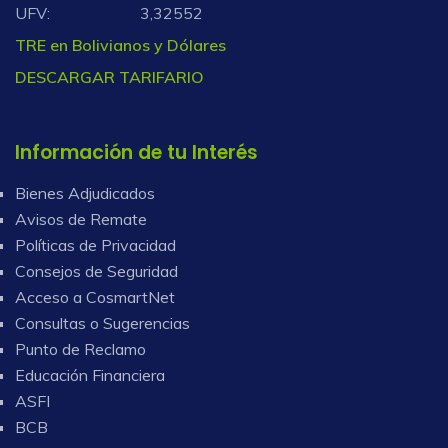
UFV:
3,32552
TRE en Bolivianos y Dólares
DESCARGAR TARIFARIO
Información de tu Interés
Bienes Adjudicados
Avisos de Remate
Políticas de Privacidad
Consejos de Seguridad
Acceso a CosmartNet
Consultas o Sugerencias
Punto de Reclamo
Educación Financiera
ASFI
BCB