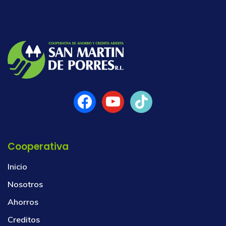
Cooperativa
Inicio
Nosotros
Ahorros
Creditos