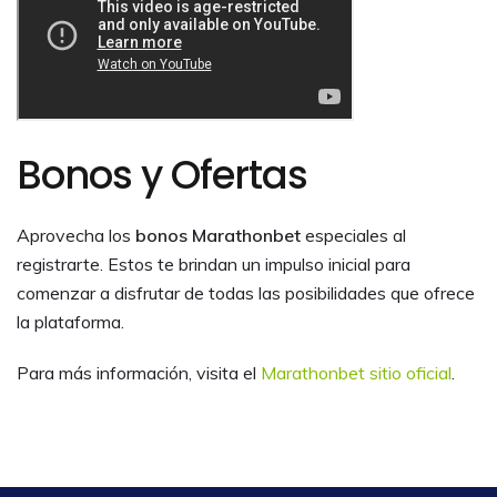
Bonos y Ofertas
Aprovecha los
bonos Marathonbet
especiales al
registrarte. Estos te brindan un impulso inicial para
comenzar a disfrutar de todas las posibilidades que ofrece
la plataforma.
Para más información, visita el
Marathonbet sitio oficial
.