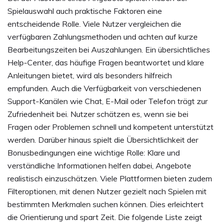
Spielauswahl auch praktische Faktoren eine
entscheidende Rolle. Viele Nutzer vergleichen die
verfügbaren Zahlungsmethoden und achten auf kurze
Bearbeitungszeiten bei Auszahlungen. Ein übersichtliches
Help-Center, das häufige Fragen beantwortet und klare
Anleitungen bietet, wird als besonders hilfreich
empfunden. Auch die Verfügbarkeit von verschiedenen
Support-Kanälen wie Chat, E-Mail oder Telefon trägt zur
Zufriedenheit bei. Nutzer schätzen es, wenn sie bei
Fragen oder Problemen schnell und kompetent unterstützt
werden. Darüber hinaus spielt die Übersichtlichkeit der
Bonusbedingungen eine wichtige Rolle: Klare und
verständliche Informationen helfen dabei, Angebote
realistisch einzuschätzen. Viele Plattformen bieten zudem
Filteroptionen, mit denen Nutzer gezielt nach Spielen mit
bestimmten Merkmalen suchen können. Dies erleichtert
die Orientierung und spart Zeit. Die folgende Liste zeigt