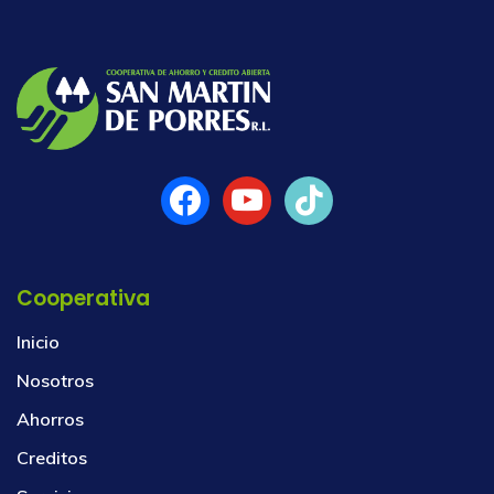
Cooperativa
Inicio
Nosotros
Ahorros
Creditos