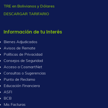
TRE en Bolivianos y Dólares
DESCARGAR TARIFARIO
Información de tu Interés
Bienes Adjudicados
Avisos de Remate
Políticas de Privacidad
Consejos de Seguridad
Acceso a CosmartNet
Consultas o Sugerencias
Punto de Reclamo
Educación Financiera
ASFI
BCB
Mis Facturas