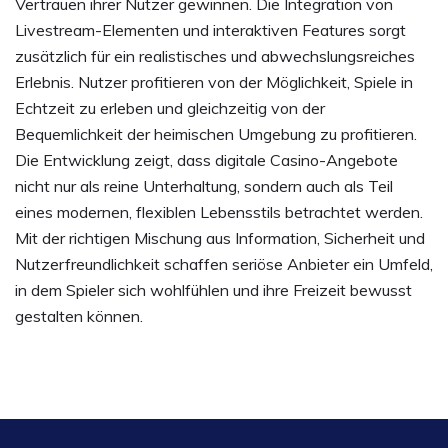
Vertrauen ihrer Nutzer gewinnen. Die Integration von
Livestream-Elementen und interaktiven Features sorgt
zusätzlich für ein realistisches und abwechslungsreiches
Erlebnis. Nutzer profitieren von der Möglichkeit, Spiele in
Echtzeit zu erleben und gleichzeitig von der
Bequemlichkeit der heimischen Umgebung zu profitieren.
Die Entwicklung zeigt, dass digitale Casino-Angebote
nicht nur als reine Unterhaltung, sondern auch als Teil
eines modernen, flexiblen Lebensstils betrachtet werden.
Mit der richtigen Mischung aus Information, Sicherheit und
Nutzerfreundlichkeit schaffen seriöse Anbieter ein Umfeld,
in dem Spieler sich wohlfühlen und ihre Freizeit bewusst
gestalten können.