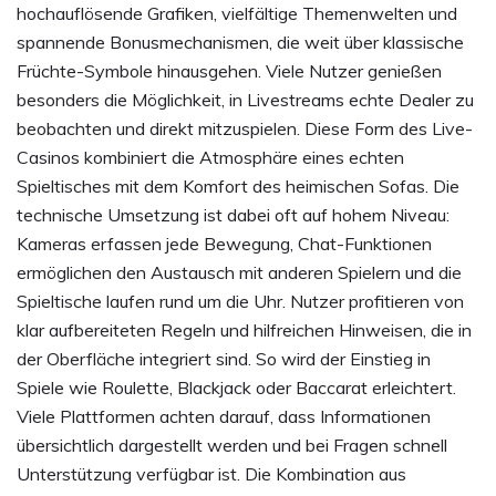
hochauflösende Grafiken, vielfältige Themenwelten und
spannende Bonusmechanismen, die weit über klassische
Früchte-Symbole hinausgehen. Viele Nutzer genießen
besonders die Möglichkeit, in Livestreams echte Dealer zu
beobachten und direkt mitzuspielen. Diese Form des Live-
Casinos kombiniert die Atmosphäre eines echten
Spieltisches mit dem Komfort des heimischen Sofas. Die
technische Umsetzung ist dabei oft auf hohem Niveau:
Kameras erfassen jede Bewegung, Chat-Funktionen
ermöglichen den Austausch mit anderen Spielern und die
Spieltische laufen rund um die Uhr. Nutzer profitieren von
klar aufbereiteten Regeln und hilfreichen Hinweisen, die in
der Oberfläche integriert sind. So wird der Einstieg in
Spiele wie Roulette, Blackjack oder Baccarat erleichtert.
Viele Plattformen achten darauf, dass Informationen
übersichtlich dargestellt werden und bei Fragen schnell
Unterstützung verfügbar ist. Die Kombination aus