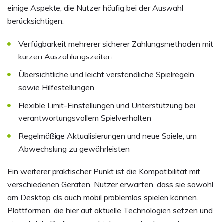
einige Aspekte, die Nutzer häufig bei der Auswahl
berücksichtigen:
Verfügbarkeit mehrerer sicherer Zahlungsmethoden mit
kurzen Auszahlungszeiten
Übersichtliche und leicht verständliche Spielregeln
sowie Hilfestellungen
Flexible Limit-Einstellungen und Unterstützung bei
verantwortungsvollem Spielverhalten
Regelmäßige Aktualisierungen und neue Spiele, um
Abwechslung zu gewährleisten
Ein weiterer praktischer Punkt ist die Kompatibilität mit
verschiedenen Geräten. Nutzer erwarten, dass sie sowohl
am Desktop als auch mobil problemlos spielen können.
Plattformen, die hier auf aktuelle Technologien setzen und