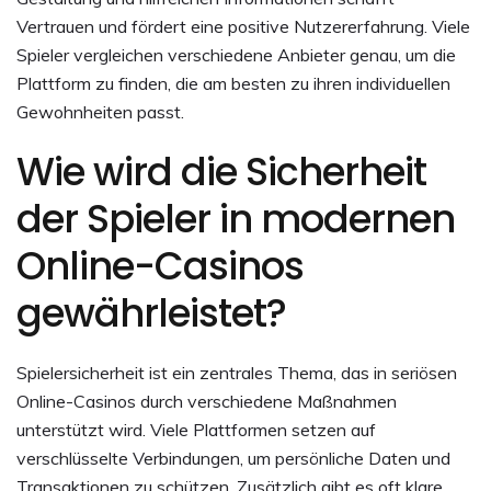
Vertrauen und fördert eine positive Nutzererfahrung. Viele
Spieler vergleichen verschiedene Anbieter genau, um die
Plattform zu finden, die am besten zu ihren individuellen
Gewohnheiten passt.
Wie wird die Sicherheit
der Spieler in modernen
Online-Casinos
gewährleistet?
Spielersicherheit ist ein zentrales Thema, das in seriösen
Online-Casinos durch verschiedene Maßnahmen
unterstützt wird. Viele Plattformen setzen auf
verschlüsselte Verbindungen, um persönliche Daten und
Transaktionen zu schützen. Zusätzlich gibt es oft klare