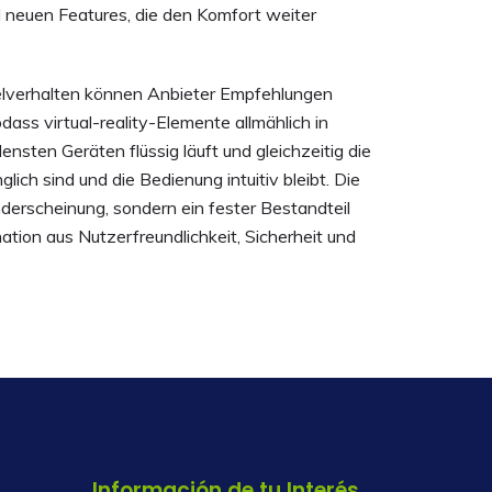
 neuen Features, die den Komfort weiter
pielverhalten können Anbieter Empfehlungen
dass virtual-reality-Elemente allmählich in
ensten Geräten flüssig läuft und gleichzeitig die
ich sind und die Bedienung intuitiv bleibt. Die
nderscheinung, sondern ein fester Bestandteil
tion aus Nutzerfreundlichkeit, Sicherheit und
Información de tu Interés