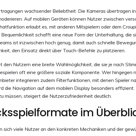
tragungen wachsender Beliebtheit. Die Kameras übertragen in E
 moderieren. Auf mobilen Geräten können Nutzer zwischen ve
hatfunktion erlaubt es, mit anderen Mitspielern oder dem Croup
equemlichkeit schafft eine neue Form der Unterhaltung, die si
treams ist inzwischen hoch genug, damit auch schnelle Bewegun
keit, den Einsatz direkt über Touch-Befehle zu platzieren.
t den Nutzern eine breite Wahlmöglichkeit, die sie je nach St
vespielen oft eine größere soziale Komponente. Wer hingegen n
Anbieter integrieren zudem Filterfunktionen, mit denen Spieler 
ie Navigation auf dem mobilen Display besonders effizient. D
 müssen, steigert die Nutzerzufriedenheit deutlich.
cksspielformate im Überbli
en sich viele Nutzer an den konkreten Mechaniken und der gew