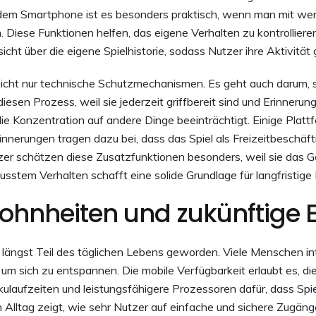
dem Smartphone ist es besonders praktisch, wenn man mit wenig
Diese Funktionen helfen, das eigene Verhalten zu kontrollieren
ht über die eigene Spielhistorie, sodass Nutzer ihre Aktivität
icht nur technische Schutzmechanismen. Es geht auch darum, si
iesen Prozess, weil sie jederzeit griffbereit sind und Erinner
t die Konzentration auf andere Dinge beeinträchtigt. Einige Pla
innerungen tragen dazu bei, dass das Spiel als Freizeitbeschäft
r schätzen diese Zusatzfunktionen besonders, weil sie das Gefü
sstem Verhalten schafft eine solide Grundlage für langfristige
ohnheiten und zukünftige 
 längst Teil des täglichen Lebens geworden. Viele Menschen int
 um sich zu entspannen. Die mobile Verfügbarkeit erlaubt es, di
kulaufzeiten und leistungsfähigere Prozessoren dafür, dass Sp
n Alltag zeigt, wie sehr Nutzer auf einfache und sichere Zugäng