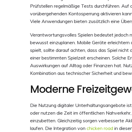
Prüfstellen regelmäßige Tests durchführen. Auf 
vorübergehenden Kontosperrung aktivieren kann. 
Viele Anwendungen bieten zusätzlich eine Übersic
Verantwortungsvolles Spielen bedeutet jedoch n
bewusst einzuplanen. Mobile Geräte erleichtern d
spielt, sollte darauf achten, dass das Spiel nich
einer bestimmten Spielzeit erscheinen. Solche Er
Auswirkungen auf Alltag oder Finanzen hat. Nutze
Kombination aus technischer Sicherheit und bewu
Moderne Freizeitgew
Die Nutzung digitaler Unterhaltungsangebote ist
oder nutzen die Zeit im öffentlichen Nahverkehr,
einzubetten. Gleichzeitig sorgen verbesserte Ak
laufen. Die Integration von
chicken road
in diese