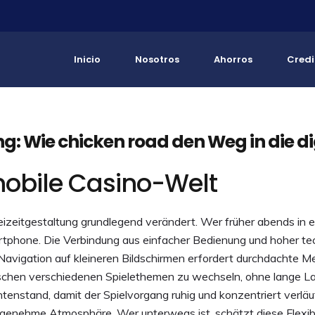
Inicio
Nosotros
Ahorros
Credi
: Wie chicken road den Weg in die di
 mobile Casino-Welt
reizeitgestaltung grundlegend verändert. Wer früher abends in e
rtphone. Die Verbindung aus einfacher Bedienung und hoher tec
Navigation auf kleineren Bildschirmen erfordert durchdachte Me
schen verschiedenen Spielethemen zu wechseln, ohne lange La
ontenstand, damit der Spielvorgang ruhig und konzentriert verlä
enehme Atmosphäre. Wer unterwegs ist, schätzt diese Flexibil