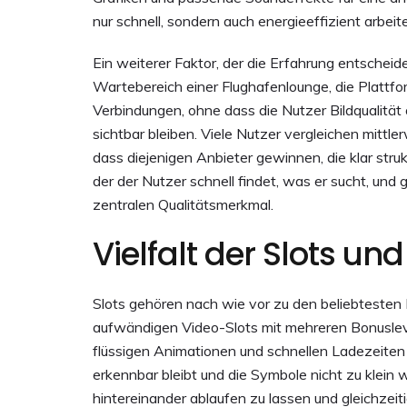
nur schnell, sondern auch energieeffizient arbeit
Ein weiterer Faktor, der die Erfahrung entschei
Wartebereich einer Flughafenlounge, die Plattfo
Verbindungen, ohne dass die Nutzer Bildqualität 
sichtbar bleiben. Viele Nutzer vergleichen mitt
dass diejenigen Anbieter gewinnen, die klar stru
der der Nutzer schnell findet, was er sucht, und 
zentralen Qualitätsmerkmal.
Vielfalt der Slots u
Slots gehören nach wie vor zu den beliebtesten F
aufwändigen Video-Slots mit mehreren Bonuslevel
flüssigen Animationen und schnellen Ladezeiten 
erkennbar bleibt und die Symbole nicht zu klein w
hintereinander ablaufen zu lassen und gleichzeit