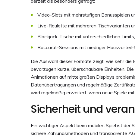
derzeit als besonders gefragt:
Video-Slots mit mehrstufigen Bonusspielen und
Live-Roulette mit mehreren Tischvarianten u
Blackjack-Tische mit unterschiedlichen Limi
Baccarat-Sessions mit niedriger Hausvorteil-St
Die Auswahl dieser Formate zeigt, wie sehr die 
bevorzugen kurze, überschaubare Einheiten. Die 
Animationen auf mittelgroßen Displays problemlos 
Datenübertragungen und regelmäßige Zertifikatsp
wird regelmäßig erweitert, wenn neue Spiele mit
Sicherheit und veran
Ein wichtiger Aspekt beim mobilen Spiel ist der 
sichere Zahlungsmethoden und transparente AGBs