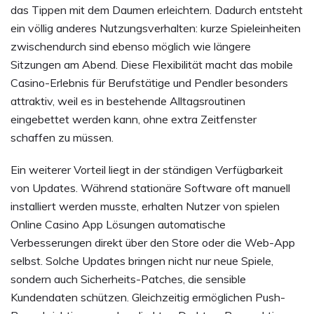
das Tippen mit dem Daumen erleichtern. Dadurch entsteht
ein völlig anderes Nutzungsverhalten: kurze Spieleinheiten
zwischendurch sind ebenso möglich wie längere
Sitzungen am Abend. Diese Flexibilität macht das mobile
Casino-Erlebnis für Berufstätige und Pendler besonders
attraktiv, weil es in bestehende Alltagsroutinen
eingebettet werden kann, ohne extra Zeitfenster
schaffen zu müssen.
Ein weiterer Vorteil liegt in der ständigen Verfügbarkeit
von Updates. Während stationäre Software oft manuell
installiert werden musste, erhalten Nutzer von spielen
Online Casino App Lösungen automatische
Verbesserungen direkt über den Store oder die Web-App
selbst. Solche Updates bringen nicht nur neue Spiele,
sondern auch Sicherheits-Patches, die sensible
Kundendaten schützen. Gleichzeitig ermöglichen Push-