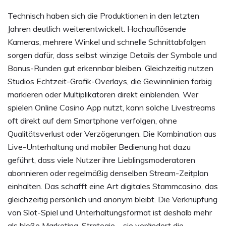
Technisch haben sich die Produktionen in den letzten
Jahren deutlich weiterentwickelt. Hochauflösende
Kameras, mehrere Winkel und schnelle Schnittabfolgen
sorgen dafür, dass selbst winzige Details der Symbole und
Bonus-Runden gut erkennbar bleiben. Gleichzeitig nutzen
Studios Echtzeit-Grafik-Overlays, die Gewinnlinien farbig
markieren oder Multiplikatoren direkt einblenden. Wer
spielen Online Casino App nutzt, kann solche Livestreams
oft direkt auf dem Smartphone verfolgen, ohne
Qualitätsverlust oder Verzögerungen. Die Kombination aus
Live-Unterhaltung und mobiler Bedienung hat dazu
geführt, dass viele Nutzer ihre Lieblingsmoderatoren
abonnieren oder regelmäßig denselben Stream-Zeitplan
einhalten. Das schafft eine Art digitales Stammcasino, das
gleichzeitig persönlich und anonym bleibt. Die Verknüpfung
von Slot-Spiel und Unterhaltungsformat ist deshalb mehr
als bloße Marketing-Strategie – sie verändert die