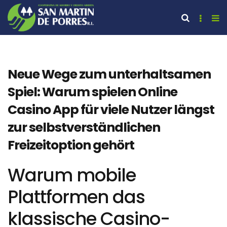
Neue Wege zum unterhaltsamen
Spiel: Warum spielen Online
Casino App für viele Nutzer längst
zur selbstverständlichen
Freizeitoption gehört
Warum mobile
Plattformen das
klassische Casino-