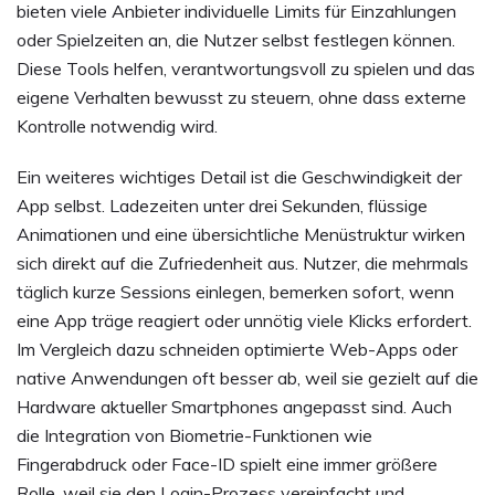
bieten viele Anbieter individuelle Limits für Einzahlungen
oder Spielzeiten an, die Nutzer selbst festlegen können.
Diese Tools helfen, verantwortungsvoll zu spielen und das
eigene Verhalten bewusst zu steuern, ohne dass externe
Kontrolle notwendig wird.
Ein weiteres wichtiges Detail ist die Geschwindigkeit der
App selbst. Ladezeiten unter drei Sekunden, flüssige
Animationen und eine übersichtliche Menüstruktur wirken
sich direkt auf die Zufriedenheit aus. Nutzer, die mehrmals
täglich kurze Sessions einlegen, bemerken sofort, wenn
eine App träge reagiert oder unnötig viele Klicks erfordert.
Im Vergleich dazu schneiden optimierte Web-Apps oder
native Anwendungen oft besser ab, weil sie gezielt auf die
Hardware aktueller Smartphones angepasst sind. Auch
die Integration von Biometrie-Funktionen wie
Fingerabdruck oder Face-ID spielt eine immer größere
Rolle, weil sie den Login-Prozess vereinfacht und