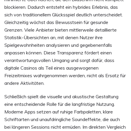
blockieren. Dadurch entsteht ein hybrides Erlebnis, das
sich von traditionellem Glücksspiel deutlich unterscheidet.
Gleichzeitig wächst das Bewusstsein für gesunde
Grenzen. Viele Anbieter bieten mittlerweile detaillierte
Statistik-Übersichten an, mit denen Nutzer ihre
Spielgewohnheiten analysieren und gegebenenfalls
anpassen können. Diese Transparenz fördert einen
verantwortungsvollen Umgang und sorgt dafür, dass
digitale Casinos als Teil eines ausgewogenen
Freizeitmixes wahrgenommen werden, nicht als Ersatz für
andere Aktivitäten.
Schließlich spielt die visuelle und akustische Gestaltung
eine entscheidende Rolle für die langfristige Nutzung.
Moderne Apps setzen auf ruhige Farbpaletten, klare
Schriftarten und unaufdringliche Soundeffekte, die auch
bei längeren Sessions nicht ermüden. Im direkten Vergleich