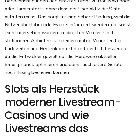
Benachrichtigungen den direkten Draht zu Bonusaktionen
oder Turnierstarts, ohne dass der User aktiv die Seite
aufrufen muss. Das sorgt für eine höhere Bindung, weil die
Nutzer über lohnende Events informiert werden, die sonst
leicht übersehen würden. Im direkten Vergleich mit
stationären Anbietern schneiden mobile Varianten bei
Ladezeiten und Bedienkomfort meist deutlich besser ab,
da die Entwickler gezielt auf die Hardware aktueller
Smartphones optimieren und damit auch ältere Geräte
noch flüssig bedienen können.
Slots als Herzstück
moderner Livestream-
Casinos und wie
Livestreams das