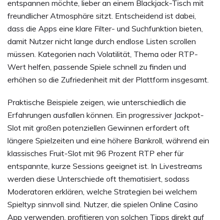
entspannen möchte, lieber an einem Blackjack-Tisch mit
freundlicher Atmosphäre sitzt. Entscheidend ist dabei,
dass die Apps eine klare Filter- und Suchfunktion bieten,
damit Nutzer nicht lange durch endlose Listen scrollen
müssen. Kategorien nach Volatilität, Thema oder RTP-
Wert helfen, passende Spiele schnell zu finden und
erhöhen so die Zufriedenheit mit der Plattform insgesamt.
Praktische Beispiele zeigen, wie unterschiedlich die
Erfahrungen ausfallen können. Ein progressiver Jackpot-
Slot mit großen potenziellen Gewinnen erfordert oft
längere Spielzeiten und eine höhere Bankroll, während ein
klassisches Fruit-Slot mit 96 Prozent RTP eher für
entspannte, kurze Sessions geeignet ist. In Livestreams
werden diese Unterschiede oft thematisiert, sodass
Moderatoren erklären, welche Strategien bei welchem
Spieltyp sinnvoll sind. Nutzer, die spielen Online Casino
App verwenden, profitieren von solchen Tipps direkt auf