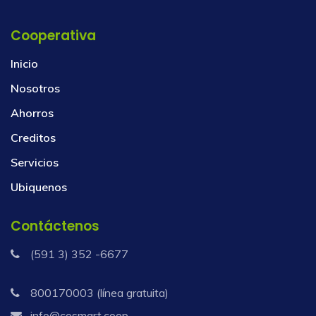
Cooperativa
Inicio
Nosotros
Ahorros
Creditos
Servicios
Ubiquenos
Contáctenos
(591 3) 352 -6677
800170003 (línea gratuita)
info@cosmart.coop