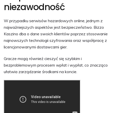
niezawodność
W przypadku serwisów hazardowych online, jednym z
najważniejszych aspektów jest bezpieczeństwo. Bizzo
Kaszino dba o dane swoich klientów poprzez stosowanie
najnowszych technologii szyfrowania oraz współpracę z
licencjonowanymi dostawcami gier.
Gracze mogą również cieszyć się szybkim i
bezproblemowym procesem wpłat i wypłat, co znacząco
ułatwia zarządzanie środkami na koncie.