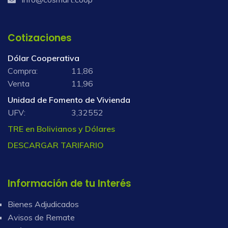
Cotizaciones
Dólar Cooperativa
Compra:
11,86
Venta
11,96
Unidad de Fomento de Vivienda
UFV:
3,32552
TRE en Bolivianos y Dólares
DESCARGAR TARIFARIO
Información de tu Interés
Bienes Adjudicados
Avisos de Remate