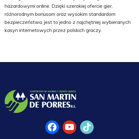
hazardowymi online. Dzięki szerokiej ofercie gier,
różnorodnym bonusom oraz wysokim standardom
bezpieczeństwa, jest to jedno z najchętniej wybieranych
kasyn internetowych przez polskich graczy.