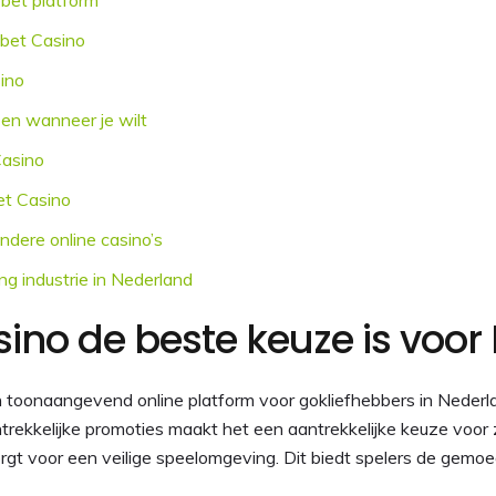
obet platform
obet Casino
ino
 en wanneer je wilt
Casino
et Casino
dere online casino’s
g industrie in Nederland
o de beste keuze is voor 
n toonaangevend online platform voor gokliefhebbers in Nederl
antrekkelijke promoties maakt het een aantrekkelijke keuze voor
orgt voor een veilige speelomgeving. Dit biedt spelers de gem