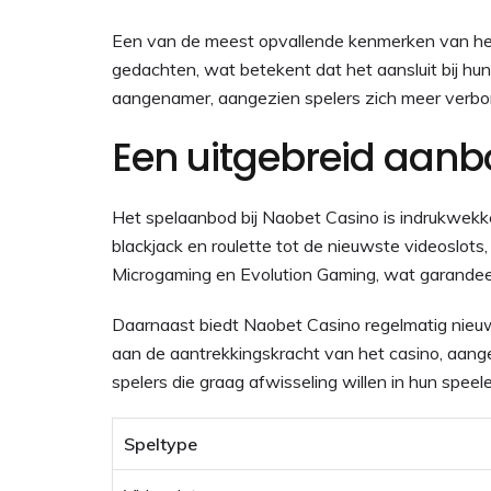
Een van de meest opvallende kenmerken van h
gedachten, wat betekent dat het aansluit bij hu
aangenamer, aangezien spelers zich meer verb
Een uitgebreid aanb
Het spelaanbod bij Naobet Casino is indrukwekke
blackjack en roulette tot de nieuwste videoslot
Microgaming en Evolution Gaming, wat garandeer
Daarnaast biedt Naobet Casino regelmatig nieuwe 
aan de aantrekkingskracht van het casino, aangezi
spelers die graag afwisseling willen in hun speele
Speltype