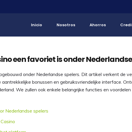
Inicio
Nosotros
Ahorros
Credi
o een favoriet is onder Nederlandse
pgebouwd onder Nederlandse spelers. Dit artikel verkent de v
 de aantrekkelijke bonussen en gebruiksvriendelijke interface.
erland. We zullen ook enkele belangrijke functies en voordelen 
or Nederlandse spelers
 Casino