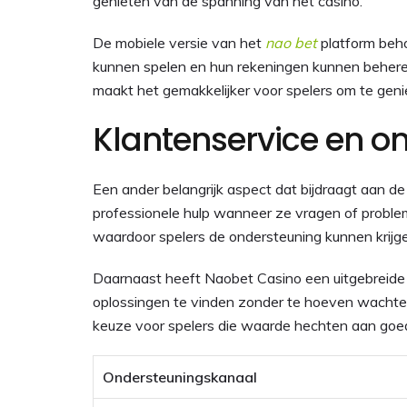
genieten van de spanning van het casino.
De mobiele versie van het
nao bet
platform beho
kunnen spelen en hun rekeningen kunnen beheren.
maakt het gemakkelijker voor spelers om te genie
Klantenservice en o
Een ander belangrijk aspect dat bijdraagt aan de
professionele hulp wanneer ze vragen of problem
waardoor spelers de ondersteuning kunnen krijg
Daarnaast heeft Naobet Casino een uitgebreide 
oplossingen te vinden zonder te hoeven wachten
keuze voor spelers die waarde hechten aan goe
Ondersteuningskanaal