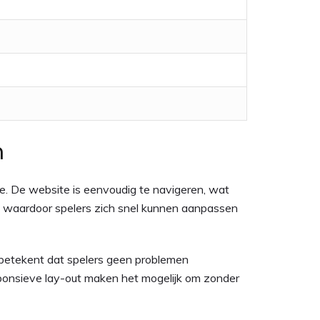
m
ce. De website is eenvoudig te navigeren, wat
k, waardoor spelers zich snel kunnen aanpassen
t betekent dat spelers geen problemen
sponsieve lay-out maken het mogelijk om zonder