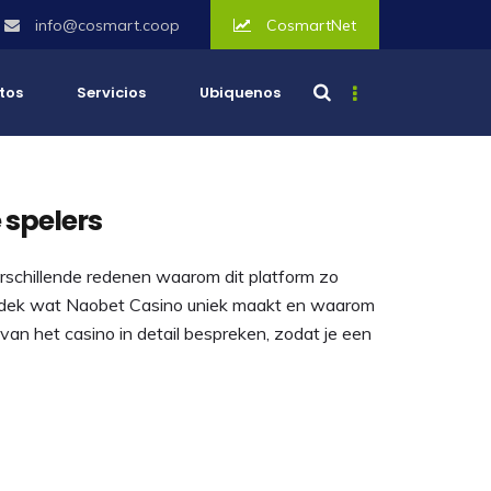
info@cosmart.coop
CosmartNet
tos
Servicios
Ubiquenos
 spelers
erschillende redenen waarom dit platform zo
 Ontdek wat Naobet Casino uniek maakt en waarom
van het casino in detail bespreken, zodat je een