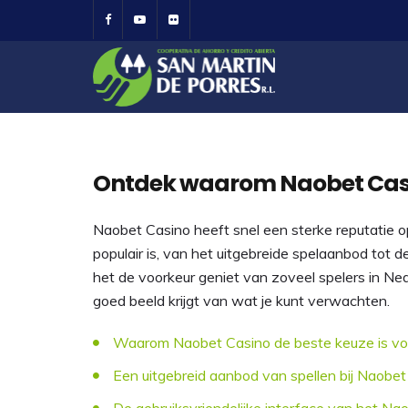
Ontdek waarom Naobet Casin
Naobet Casino heeft snel een sterke reputatie o
populair is, van het uitgebreide spelaanbod tot
het de voorkeur geniet van zoveel spelers in Ned
goed beeld krijgt van wat je kunt verwachten.
Waarom Naobet Casino de beste keuze is vo
Een uitgebreid aanbod van spellen bij Naobet