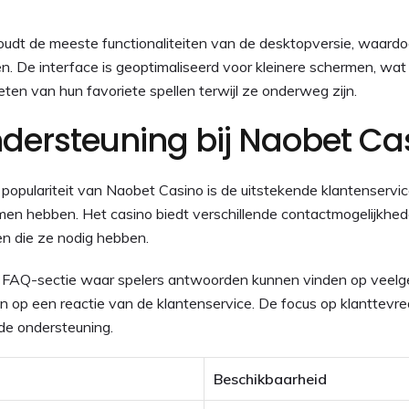
udt de meeste functionaliteiten van de desktopversie, waardoo
 De interface is geoptimaliseerd voor kleinere schermen, wat z
ten van hun favoriete spellen terwijl ze onderweg zijn.
ndersteuning bij Naobet Ca
 populariteit van Naobet Casino is de uitstekende klantenservi
en hebben. Het casino biedt verschillende contactmogelijkhede
en die ze nodig hebben.
FAQ-sectie waar spelers antwoorden kunnen vinden op veelgeste
 op een reactie van de klantenservice. De focus op klanttevre
de ondersteuning.
Beschikbaarheid