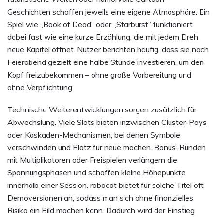
Geschichten schaffen jeweils eine eigene Atmosphäre. Ein
Spiel wie „Book of Dead“ oder „Starburst“ funktioniert
dabei fast wie eine kurze Erzählung, die mit jedem Dreh
neue Kapitel öffnet. Nutzer berichten häufig, dass sie nach
Feierabend gezielt eine halbe Stunde investieren, um den
Kopf freizubekommen – ohne große Vorbereitung und
ohne Verpflichtung.
Technische Weiterentwicklungen sorgen zusätzlich für
Abwechslung. Viele Slots bieten inzwischen Cluster-Pays
oder Kaskaden-Mechanismen, bei denen Symbole
verschwinden und Platz für neue machen. Bonus-Runden
mit Multiplikatoren oder Freispielen verlängern die
Spannungsphasen und schaffen kleine Höhepunkte
innerhalb einer Session. robocat bietet für solche Titel oft
Demoversionen an, sodass man sich ohne finanzielles
Risiko ein Bild machen kann. Dadurch wird der Einstieg