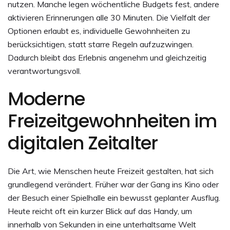
nutzen. Manche legen wöchentliche Budgets fest, andere
aktivieren Erinnerungen alle 30 Minuten. Die Vielfalt der
Optionen erlaubt es, individuelle Gewohnheiten zu
berücksichtigen, statt starre Regeln aufzuzwingen.
Dadurch bleibt das Erlebnis angenehm und gleichzeitig
verantwortungsvoll.
Moderne
Freizeitgewohnheiten im
digitalen Zeitalter
Die Art, wie Menschen heute Freizeit gestalten, hat sich
grundlegend verändert. Früher war der Gang ins Kino oder
der Besuch einer Spielhalle ein bewusst geplanter Ausflug.
Heute reicht oft ein kurzer Blick auf das Handy, um
innerhalb von Sekunden in eine unterhaltsame Welt