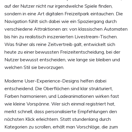
auf der Nutzer nicht nur irgendwelche Spiele finden,
sondern in eine Art digitalen Freizeitpark eintauchen. Die
Navigation fühlt sich dabei wie ein Spaziergang durch
verschiedene Attraktionen an: von klassischen Automaten
bis hin zu realistisch inszenierten Livestream-Tischen.
Was früher als reine Zeitvertreib galt, entwickelt sich
heute zu einer bewussten Freizeitentscheidung, bei der
Nutzer bewusst entscheiden, wie lange sie bleiben und
welchen Stil sie bevorzugen.
Moderne User-Experience-Designs helfen dabei
entscheidend. Die Oberflächen sind klar strukturiert,
Farben harmonieren, und Ladeanimationen wirken fast
wie kleine Vorspänne. Wer sich einmal registriert hat,
merkt schnell, dass personalisierte Empfehlungen den
nächsten Klick erleichtern. Statt stundenlang durch
Kategorien zu scrollen, erhält man Vorschläge, die zum