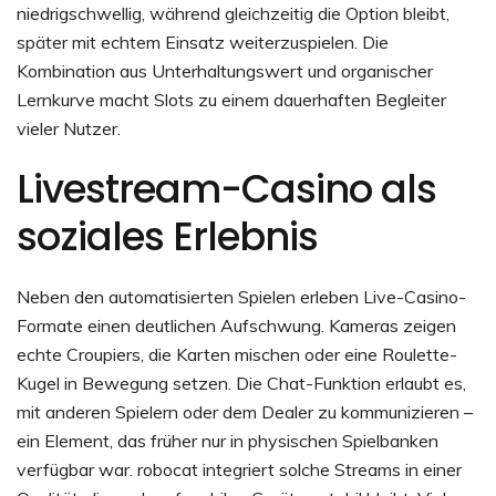
niedrigschwellig, während gleichzeitig die Option bleibt,
später mit echtem Einsatz weiterzuspielen. Die
Kombination aus Unterhaltungswert und organischer
Lernkurve macht Slots zu einem dauerhaften Begleiter
vieler Nutzer.
Livestream-Casino als
soziales Erlebnis
Neben den automatisierten Spielen erleben Live-Casino-
Formate einen deutlichen Aufschwung. Kameras zeigen
echte Croupiers, die Karten mischen oder eine Roulette-
Kugel in Bewegung setzen. Die Chat-Funktion erlaubt es,
mit anderen Spielern oder dem Dealer zu kommunizieren –
ein Element, das früher nur in physischen Spielbanken
verfügbar war. robocat integriert solche Streams in einer