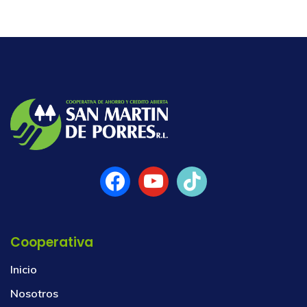
Cooperativa
Inicio
Nosotros