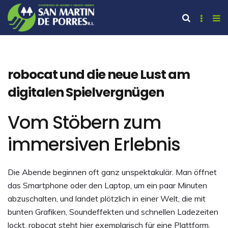
robocat und die neue Lust am
digitalen Spielvergnügen
Vom Stöbern zum
immersiven Erlebnis
Die Abende beginnen oft ganz unspektakulär. Man öffnet
das Smartphone oder den Laptop, um ein paar Minuten
abzuschalten, und landet plötzlich in einer Welt, die mit
bunten Grafiken, Soundeffekten und schnellen Ladezeiten
lockt. robocat steht hier exemplarisch für eine Plattform,