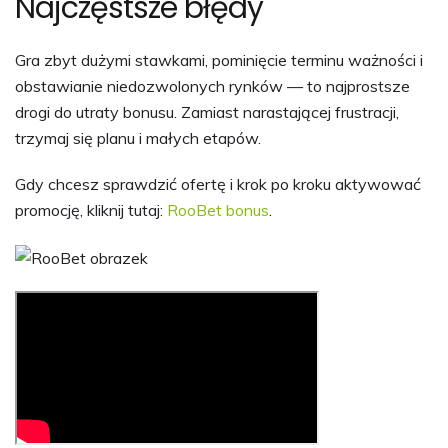
Najczęstsze błędy
Gra zbyt dużymi stawkami, pominięcie terminu ważności i
obstawianie niedozwolonych rynków — to najprostsze
drogi do utraty bonusu. Zamiast narastającej frustracji,
trzymaj się planu i małych etapów.
Gdy chcesz sprawdzić ofertę i krok po kroku aktywować
promocję, kliknij tutaj:
RooBet bonus
.