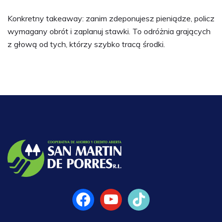
Konkretny takeaway: zanim zdeponujesz pieniądze, policz
wymagany obrót i zaplanuj stawki. To odróżnia grających
z głową od tych, którzy szybko tracą środki.