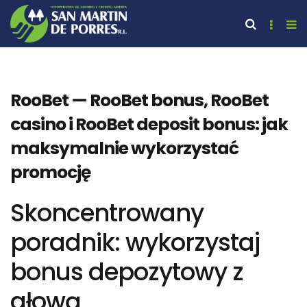
RooBet — RooBet bonus, RooBet
casino i RooBet deposit bonus: jak
maksymalnie wykorzystać
promocję
Skoncentrowany
poradnik: wykorzystaj
bonus depozytowy z
głową