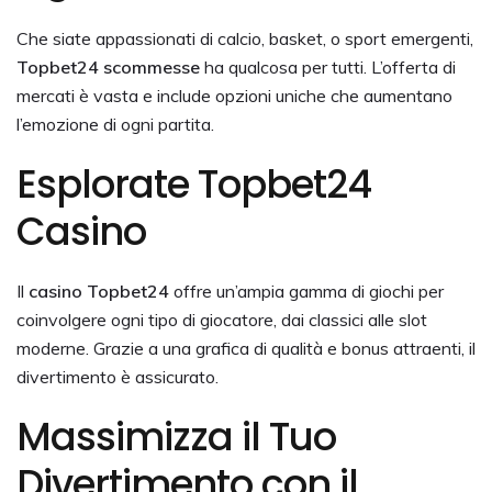
Che siate appassionati di calcio, basket, o sport emergenti,
Topbet24 scommesse
ha qualcosa per tutti. L’offerta di
mercati è vasta e include opzioni uniche che aumentano
l’emozione di ogni partita.
Esplorate Topbet24
Casino
Il
casino Topbet24
offre un’ampia gamma di giochi per
coinvolgere ogni tipo di giocatore, dai classici alle slot
moderne. Grazie a una grafica di qualità e bonus attraenti, il
divertimento è assicurato.
Massimizza il Tuo
Divertimento con il