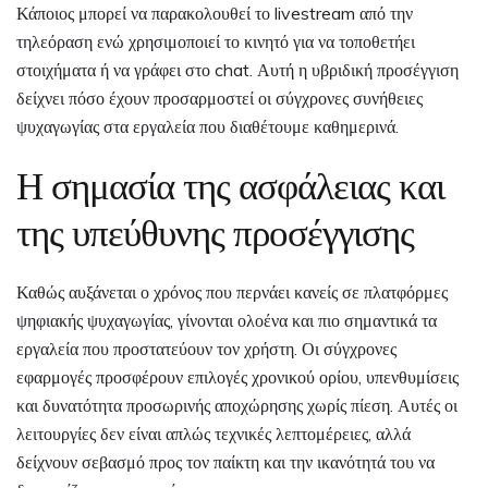
Κάποιος μπορεί να παρακολουθεί το livestream από την
τηλεόραση ενώ χρησιμοποιεί το κινητό για να τοποθετήει
στοιχήματα ή να γράφει στο chat. Αυτή η υβριδική προσέγγιση
δείχνει πόσο έχουν προσαρμοστεί οι σύγχρονες συνήθειες
ψυχαγωγίας στα εργαλεία που διαθέτουμε καθημερινά.
Η σημασία της ασφάλειας και
της υπεύθυνης προσέγγισης
Καθώς αυξάνεται ο χρόνος που περνάει κανείς σε πλατφόρμες
ψηφιακής ψυχαγωγίας, γίνονται ολοένα και πιο σημαντικά τα
εργαλεία που προστατεύουν τον χρήστη. Οι σύγχρονες
εφαρμογές προσφέρουν επιλογές χρονικού ορίου, υπενθυμίσεις
και δυνατότητα προσωρινής αποχώρησης χωρίς πίεση. Αυτές οι
λειτουργίες δεν είναι απλώς τεχνικές λεπτομέρειες, αλλά
δείχνουν σεβασμό προς τον παίκτη και την ικανότητά του να