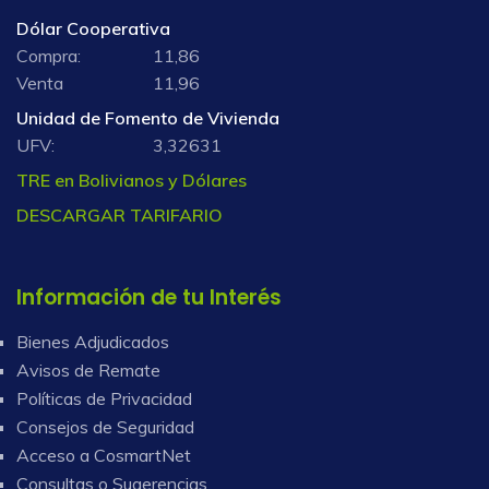
Dólar Cooperativa
Compra:
11,86
Venta
11,96
Unidad de Fomento de Vivienda
UFV:
3,32631
TRE en Bolivianos y Dólares
DESCARGAR TARIFARIO
Información de tu Interés
Bienes Adjudicados
Avisos de Remate
Políticas de Privacidad
Consejos de Seguridad
Acceso a CosmartNet
Consultas o Sugerencias