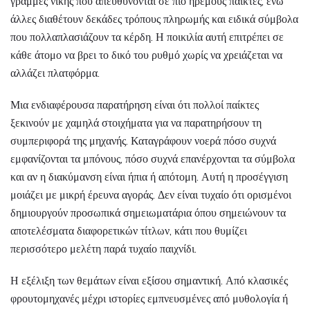
γραμμές νίκης που απευθύνονται σε πιο ήρεμους παίκτες, ενώ
άλλες διαθέτουν δεκάδες τρόπους πληρωμής και ειδικά σύμβολα
που πολλαπλασιάζουν τα κέρδη. Η ποικιλία αυτή επιτρέπει σε
κάθε άτομο να βρει το δικό του ρυθμό χωρίς να χρειάζεται να
αλλάζει πλατφόρμα.
Μια ενδιαφέρουσα παρατήρηση είναι ότι πολλοί παίκτες
ξεκινούν με χαμηλά στοιχήματα για να παρατηρήσουν τη
συμπεριφορά της μηχανής. Καταγράφουν νοερά πόσο συχνά
εμφανίζονται τα μπόνους, πόσο συχνά επανέρχονται τα σύμβολα
και αν η διακύμανση είναι ήπια ή απότομη. Αυτή η προσέγγιση
μοιάζει με μικρή έρευνα αγοράς. Δεν είναι τυχαίο ότι ορισμένοι
δημιουργούν προσωπικά σημειωματάρια όπου σημειώνουν τα
αποτελέσματα διαφορετικών τίτλων, κάτι που θυμίζει
περισσότερο μελέτη παρά τυχαίο παιχνίδι.
Η εξέλιξη των θεμάτων είναι εξίσου σημαντική. Από κλασικές
φρουτομηχανές μέχρι ιστορίες εμπνευσμένες από μυθολογία ή