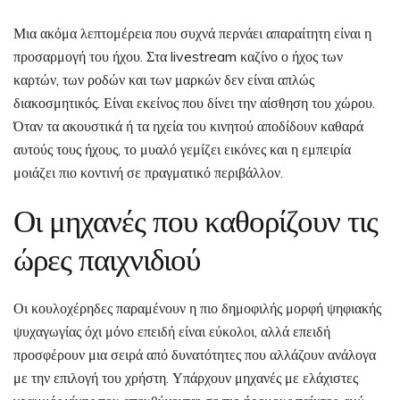
Μια ακόμα λεπτομέρεια που συχνά περνάει απαραίτητη είναι η
προσαρμογή του ήχου. Στα livestream καζίνο ο ήχος των
καρτών, των ροδών και των μαρκών δεν είναι απλώς
διακοσμητικός. Είναι εκείνος που δίνει την αίσθηση του χώρου.
Όταν τα ακουστικά ή τα ηχεία του κινητού αποδίδουν καθαρά
αυτούς τους ήχους, το μυαλό γεμίζει εικόνες και η εμπειρία
μοιάζει πιο κοντινή σε πραγματικό περιβάλλον.
Οι μηχανές που καθορίζουν τις
ώρες παιχνιδιού
Οι κουλοχέρηδες παραμένουν η πιο δημοφιλής μορφή ψηφιακής
ψυχαγωγίας όχι μόνο επειδή είναι εύκολοι, αλλά επειδή
προσφέρουν μια σειρά από δυνατότητες που αλλάζουν ανάλογα
με την επιλογή του χρήστη. Υπάρχουν μηχανές με ελάχιστες