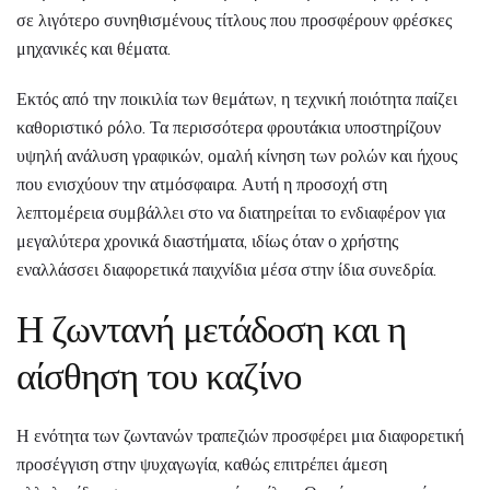
σε λιγότερο συνηθισμένους τίτλους που προσφέρουν φρέσκες
μηχανικές και θέματα.
Εκτός από την ποικιλία των θεμάτων, η τεχνική ποιότητα παίζει
καθοριστικό ρόλο. Τα περισσότερα φρουτάκια υποστηρίζουν
υψηλή ανάλυση γραφικών, ομαλή κίνηση των ρολών και ήχους
που ενισχύουν την ατμόσφαιρα. Αυτή η προσοχή στη
λεπτομέρεια συμβάλλει στο να διατηρείται το ενδιαφέρον για
μεγαλύτερα χρονικά διαστήματα, ιδίως όταν ο χρήστης
εναλλάσσει διαφορετικά παιχνίδια μέσα στην ίδια συνεδρία.
Η ζωντανή μετάδοση και η
αίσθηση του καζίνο
Η ενότητα των ζωντανών τραπεζιών προσφέρει μια διαφορετική
προσέγγιση στην ψυχαγωγία, καθώς επιτρέπει άμεση