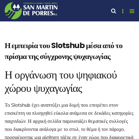
Η εμπειρία του Slotshub μέσα από το
πρίσμα της σύγχρονης ψυχαγωγίας
Η οργάνωση του ψηφιακού
χώρου ψυχαγωγίας
Το Slotshub έχει αναπτύξει μια δομή που επιτρέπει στον
επισκέπτη να πλοηγηθεί εύκολα ανάμεσα σε δεκάδες κατηγορίες
παιχνιδιών. Η αρχική σελίδα παρουσιάζει θεματικές συλλογές
που διακρίνονται ανάλογα με το στυλ, το θέμα ή τον πάροχο,
προσφέροντας μια αίσθηση τάξης σε έναν χώρο που διαφορετικά