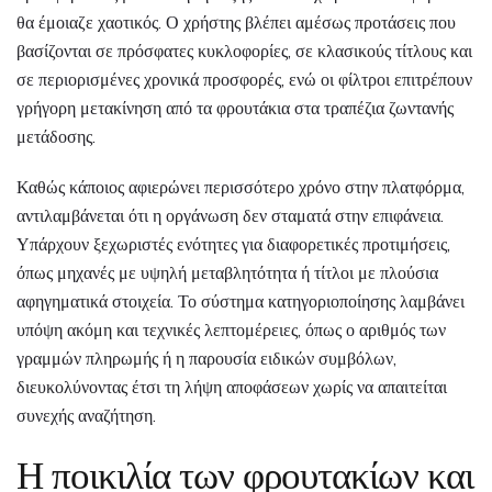
θα έμοιαζε χαοτικός. Ο χρήστης βλέπει αμέσως προτάσεις που
βασίζονται σε πρόσφατες κυκλοφορίες, σε κλασικούς τίτλους και
σε περιορισμένες χρονικά προσφορές, ενώ οι φίλτροι επιτρέπουν
γρήγορη μετακίνηση από τα φρουτάκια στα τραπέζια ζωντανής
μετάδοσης.
Καθώς κάποιος αφιερώνει περισσότερο χρόνο στην πλατφόρμα,
αντιλαμβάνεται ότι η οργάνωση δεν σταματά στην επιφάνεια.
Υπάρχουν ξεχωριστές ενότητες για διαφορετικές προτιμήσεις,
όπως μηχανές με υψηλή μεταβλητότητα ή τίτλοι με πλούσια
αφηγηματικά στοιχεία. Το σύστημα κατηγοριοποίησης λαμβάνει
υπόψη ακόμη και τεχνικές λεπτομέρειες, όπως ο αριθμός των
γραμμών πληρωμής ή η παρουσία ειδικών συμβόλων,
διευκολύνοντας έτσι τη λήψη αποφάσεων χωρίς να απαιτείται
συνεχής αναζήτηση.
Η ποικιλία των φρουτακίων και