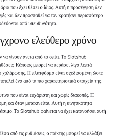
όρια που έχει θέσει ο ίδιος. Αυτή η προσέγγιση δεν
ογές και δεν προσπαθεί να τον κρατήσει περισσότερο
νοδεύονται από υπευθυνότητα.
ύγχρονο ελεύθερο χρόνο
 να γίνουν άνετα από το σπίτι. Το Slotshub
θέσεις. Κάποιος μπορεί να περάσει λίγα λεπτά
ού χαλάρωσης. Η πλατφόρμα είναι σχεδιασμένη ώστε
ποτελεί ένα από τα πιο χαρακτηριστικά στοιχεία της.
ίνα που είναι ευχάριστη και χωρίς διακοπές. Η
μη και όταν μετακινείται. Αυτή η κινητικότητα
άσιμο. Το Slotshub φαίνεται να έχει κατανοήσει αυτή
σα από τις ρυθμίσεις, ο παίκτης μπορεί να αλλάξει