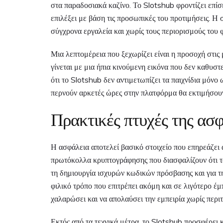
στα παραδοσιακά καζίνο. Το Slotshub φροντίζει επίσ
επιλέξει με βάση τις προσωπικές του προτιμήσεις. Η
σύγχρονα εργαλεία και χωρίς τους περιορισμούς του
Μια λεπτομέρεια που ξεχωρίζει είναι η προσοχή στις μ
γίνεται με μια ήπια κινούμενη εικόνα που δεν καθυστ
ότι το Slotshub δεν αντιμετωπίζει τα παιχνίδια μόνο
περνούν αρκετές ώρες στην πλατφόρμα θα εκτιμήσουν
Πρακτικές πτυχές της ασφ
Η ασφάλεια αποτελεί βασικό στοιχείο που επηρεάζει
πρωτόκολλα κρυπτογράφησης που διασφαλίζουν ότι τα
τη δημιουργία ισχυρών κωδικών πρόσβασης και για τη
φιλικό τρόπο που επιτρέπει ακόμη και σε λιγότερο έ
χαλαρώσει και να απολαύσει την εμπειρία χωρίς περιτ
Εκτός από τα τεχνικά μέτρα, το Slotshub προσφέρει 