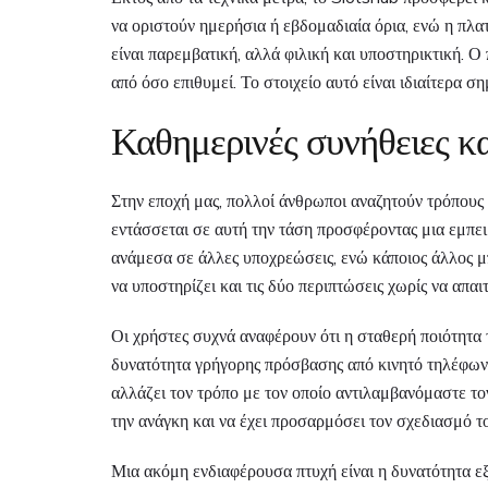
να οριστούν ημερήσια ή εβδομαδιαία όρια, ενώ η πλατ
είναι παρεμβατική, αλλά φιλική και υποστηρικτική. Ο
από όσο επιθυμεί. Το στοιχείο αυτό είναι ιδιαίτερα 
Καθημερινές συνήθειες κ
Στην εποχή μας, πολλοί άνθρωποι αναζητούν τρόπους 
εντάσσεται σε αυτή την τάση προσφέροντας μια εμπει
ανάμεσα σε άλλες υποχρεώσεις, ενώ κάποιος άλλος μ
να υποστηρίζει και τις δύο περιπτώσεις χωρίς να απαι
Οι χρήστες συχνά αναφέρουν ότι η σταθερή ποιότητα τ
δυνατότητα γρήγορης πρόσβασης από κινητό τηλέφωνο ή
αλλάζει τον τρόπο με τον οποίο αντιλαμβανόμαστε το
την ανάγκη και να έχει προσαρμόσει τον σχεδιασμό τ
Μια ακόμη ενδιαφέρουσα πτυχή είναι η δυνατότητα εξα