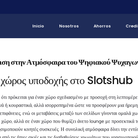
Inicio
Nosotros
Ahorros
Credi
ιση στην Ατμόσφαιρα του Ψηφιακού Ψυχαγω
ο χώρος υποδοχής στο Slotshub
ότι πρόκειται για έναν χώρο σχεδιασμένο με προσοχή στη λεπτομέρει
νά ή κουραστικά, αλλά ισορροπημένα ώστε να προσφέρουν μια ήρεμη 
πιφάνειες, ενώ οι μεταβάσεις μεταξύ των σελίδων γίνονται ομαλά χωρ
ό χώρο, αλλά σε έναν χώρο που θυμίζει άνετο lounge με προσεκτικά τ
ησιμοποιούν κινητές συσκευές. Η συνολική ατμόσφαιρα δίνει την εντύ
ι από τις ήπιες σκιές και τις διαβαθμίσεις χρωμάτων που χρησιμοποιού