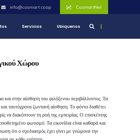
info@cosmart.coop
CosmartNet
tos
Servicios
Ubiquenos
γικού Χώρου
α και στην αίσθηση του φιλόξενου περιβάλλοντος. Τα
και ταυτόχρονα ζωντανή αίσθηση. Το φόντο διαθέτει
ίς να διακόπτουν τη ροή της εμπειρίας. Ο επισκέπτης
οποθετημένο φωτισμό. Τα εικονίδια είναι καθαρά και
πωση ότι ο σχεδιασμός έχει γίνει με γνώμονα την
νται σε κάθε ενότητα.