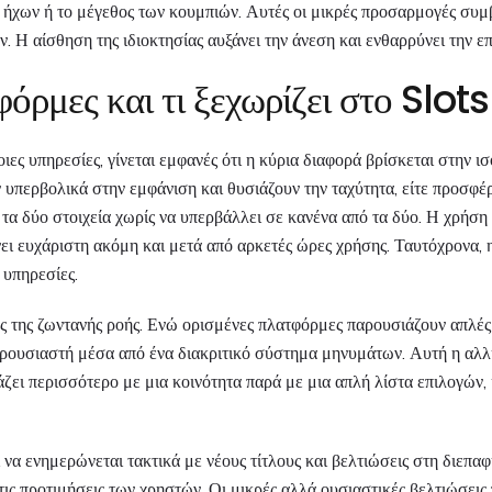
ν ήχων ή το μέγεθος των κουμπιών. Αυτές οι μικρές προσαρμογές συμ
ον. Η αίσθηση της ιδιοκτησίας αυξάνει την άνεση και ενθαρρύνει την
φόρμες και τι ξεχωρίζει στο Slo
ες υπηρεσίες, γίνεται εμφανές ότι η κύρια διαφορά βρίσκεται στην ισ
 υπερβολικά στην εμφάνιση και θυσιάζουν την ταχύτητα, είτε προσφέ
 τα δύο στοιχεία χωρίς να υπερβάλλει σε κανένα από τα δύο. Η χρήσ
 ευχάριστη ακόμη και μετά από αρκετές ώρες χρήσης. Ταυτόχρονα, η
 υπηρεσίες.
ες της ζωντανής ροής. Ενώ ορισμένες πλατφόρμες παρουσιάζουν απλέ
παρουσιαστή μέσα από ένα διακριτικό σύστημα μηνυμάτων. Αυτή η αλ
άζει περισσότερο με μια κοινότητα παρά με μια απλή λίστα επιλογών, 
 να ενημερώνεται τακτικά με νέους τίτλους και βελτιώσεις στη διεπαφ
τις προτιμήσεις των χρηστών. Οι μικρές αλλά ουσιαστικές βελτιώσεις