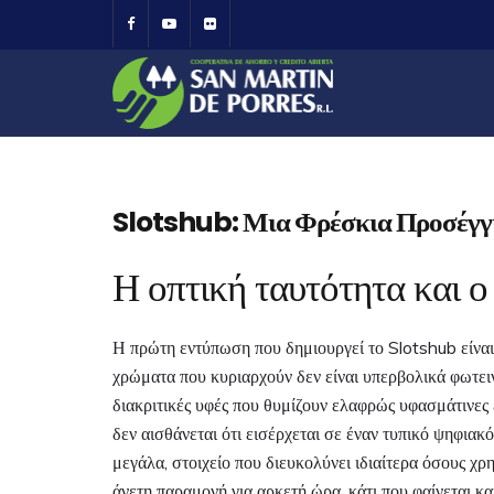
Slotshub: Μια Φρέσκια Προσέγγ
Η οπτική ταυτότητα και 
Η πρώτη εντύπωση που δημιουργεί το Slotshub είναι 
χρώματα που κυριαρχούν δεν είναι υπερβολικά φωτει
διακριτικές υφές που θυμίζουν ελαφρώς υφασμάτινες ε
δεν αισθάνεται ότι εισέρχεται σε έναν τυπικό ψηφιακ
μεγάλα, στοιχείο που διευκολύνει ιδιαίτερα όσους χρ
άνετη παραμονή για αρκετή ώρα, κάτι που φαίνεται κα