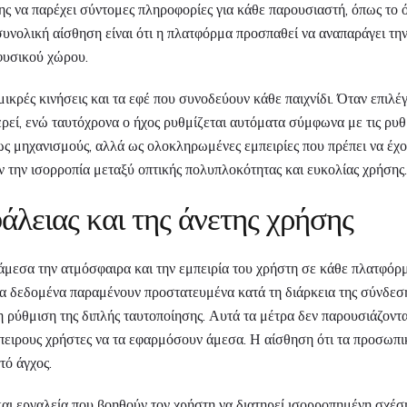
ης να παρέχει σύντομες πληροφορίες για κάθε παρουσιαστή, όπως το ό
 συνολική αίσθηση είναι ότι η πλατφόρμα προσπαθεί να αναπαράγει τη
 φυσικού χώρου.
ικρές κινήσεις και τα εφέ που συνοδεύουν κάθε παιχνίδι. Όταν επιλέγ
ερεί, ενώ ταυτόχρονα ο ήχος ρυθμίζεται αυτόματα σύμφωνα με τις ρυθ
 ως μηχανισμούς, αλλά ως ολοκληρωμένες εμπειρίες που πρέπει να έχου
 την ισορροπία μεταξύ οπτικής πολυπλοκότητας και ευκολίας χρήσης.
άλειας και της άνετης χρήσης
 άμεσα την ατμόσφαιρα και την εμπειρία του χρήστη σε κάθε πλατφό
 δεδομένα παραμένουν προστατευμένα κατά τη διάρκεια της σύνδεσης
 ρύθμιση της διπλής ταυτοποίησης. Αυτά τα μέτρα δεν παρουσιάζοντα
μπειρους χρήστες να τα εφαρμόσουν άμεσα. Η αίσθηση ότι τα προσωπικ
τό άγχος.
και εργαλεία που βοηθούν τον χρήστη να διατηρεί ισορροπημένη σχέσ