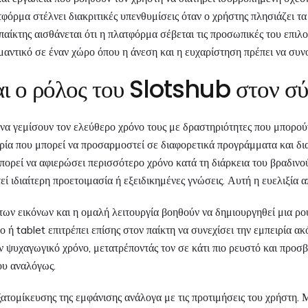
φόρμα στέλνει διακριτικές υπενθυμίσεις όταν ο χρήστης πλησιάζει τα 
 παίκτης αισθάνεται ότι η πλατφόρμα σέβεται τις προσωπικές του επιλ
σημαντικό σε έναν χώρο όπου η άνεση και η ευχαρίστηση πρέπει να συ
αι ο ρόλος του Slotshub στον σ
να γεμίσουν τον ελεύθερο χρόνο τους με δραστηριότητες που μπορούν
ρία που μπορεί να προσαρμοστεί σε διαφορετικά προγράμματα και δια
πορεί να αφιερώσει περισσότερο χρόνο κατά τη διάρκεια του βραδιν
τεί ιδιαίτερη προετοιμασία ή εξειδικημένες γνώσεις. Αυτή η ευελιξία α
ων εικόνων και η ομαλή λειτουργία βοηθούν να δημιουργηθεί μια ρουτ
 tablet επιτρέπει επίσης στον παίκτη να συνεχίσει την εμπειρία ακό
ν ψυχαγωγικό χρόνο, μετατρέποντάς τον σε κάτι πιο ρευστό και προσβ
ου αναλόγως.
τομίκευσης της εμφάνισης ανάλογα με τις προτιμήσεις του χρήστη. Μέ