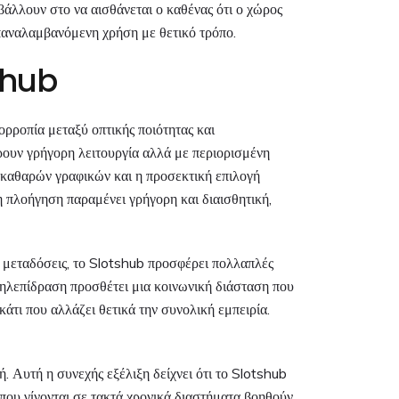
βάλλουν στο να αισθάνεται ο καθένας ότι ο χώρος
 επαναλαμβανόμενη χρήση με θετικό τρόπο.
tshub
ορροπία μεταξύ οπτικής ποιότητας και
ρουν γρήγορη λειτουργία αλλά με περιορισμένη
η καθαρών γραφικών και η προσεκτική επιλογή
 πλοήγηση παραμένει γρήγορη και διαισθητική,
ς μεταδόσεις, το Slotshub προσφέρει πολλαπλές
ληλεπίδραση προσθέτει μια κοινωνική διάσταση που
κάτι που αλλάζει θετικά την συνολική εμπειρία.
ή. Αυτή η συνεχής εξέλιξη δείχνει ότι το Slotshub
 που γίνονται σε τακτά χρονικά διαστήματα βοηθούν