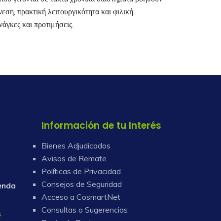
νεση, πρακτική λειτουργικότητα και φιλική
άγκες και προτιμήσεις.
Información de tu Interés
Bienes Adjudicados
Avisos de Remate
Políticas de Privacidad
Consejos de Seguridad
enda
Acceso a CosmartNet
Consultas o Sugerencias
s