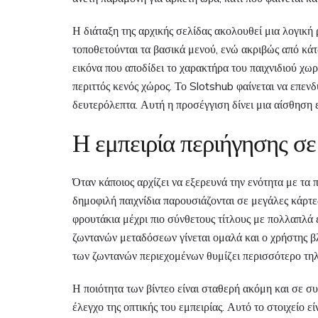
Η διάταξη της αρχικής σελίδας ακολουθεί μια λογική
τοποθετούνται τα βασικά μενού, ενώ ακριβώς από κάτ
εικόνα που αποδίδει το χαρακτήρα του παιχνιδιού χω
περιττός κενός χώρος. Το Slotshub φαίνεται να επενδ
δευτερόλεπτα. Αυτή η προσέγγιση δίνει μια αίσθηση 
Η εμπειρία περιήγησης σε
Όταν κάποιος αρχίζει να εξερευνά την ενότητα με τα π
δημοφιλή παιχνίδια παρουσιάζονται σε μεγάλες κάρτε
φρουτάκια μέχρι πιο σύνθετους τίτλους με πολλαπλά 
ζωντανών μεταδόσεων γίνεται ομαλά και ο χρήστης βλ
των ζωντανών περιεχομένων θυμίζει περισσότερο τηλε
Η ποιότητα των βίντεο είναι σταθερή ακόμη και σε σ
έλεγχο της οπτικής του εμπειρίας. Αυτό το στοιχείο 