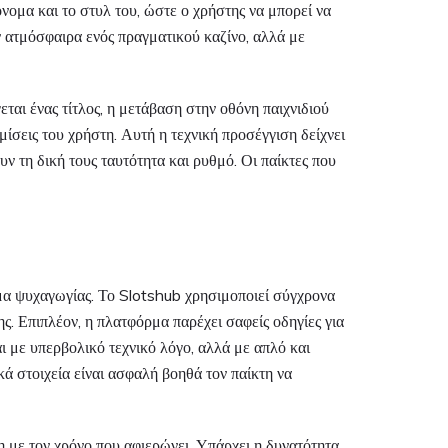
νομα και το στυλ του, ώστε ο χρήστης να μπορεί να
ν ατμόσφαιρα ενός πραγματικού καζίνο, αλλά με
εται ένας τίτλος, η μετάβαση στην οθόνη παιχνιδιού
μίσεις του χρήστη. Αυτή η τεχνική προσέγγιση δείχνει
ν τη δική τους ταυτότητα και ρυθμό. Οι παίκτες που
ρμα ψυχαγωγίας. Το Slotshub χρησιμοποιεί σύγχρονα
. Επιπλέον, η πλατφόρμα παρέχει σαφείς οδηγίες για
ι με υπερβολικό τεχνικό λόγο, αλλά με απλό και
ά στοιχεία είναι ασφαλή βοηθά τον παίκτη να
η με τον χρόνο που αφιερώνει. Υπάρχει η δυνατότητα