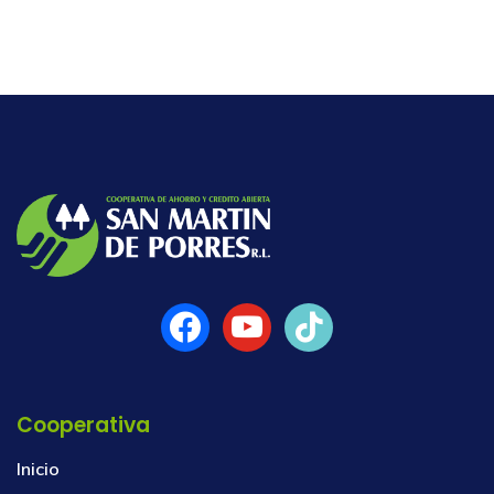
Cooperativa
Inicio