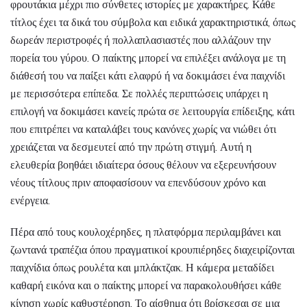
φρουτάκια μέχρι πιο σύνθετες ιστορίες με χαρακτήρες. Κάθε
τίτλος έχει τα δικά του σύμβολα και ειδικά χαρακτηριστικά, όπως
δωρεάν περιστροφές ή πολλαπλασιαστές που αλλάζουν την
πορεία του γύρου. Ο παίκτης μπορεί να επιλέξει ανάλογα με τη
διάθεσή του να παίξει κάτι ελαφρύ ή να δοκιμάσει ένα παιχνίδι
με περισσότερα επίπεδα. Σε πολλές περιπτώσεις υπάρχει η
επιλογή να δοκιμάσει κανείς πρώτα σε λειτουργία επίδειξης, κάτι
που επιτρέπει να καταλάβει τους κανόνες χωρίς να νιώθει ότι
χρειάζεται να δεσμευτεί από την πρώτη στιγμή. Αυτή η
ελευθερία βοηθάει ιδιαίτερα όσους θέλουν να εξερευνήσουν
νέους τίτλους πριν αποφασίσουν να επενδύσουν χρόνο και
ενέργεια.
Πέρα από τους κουλοχέρηδες, η πλατφόρμα περιλαμβάνει και
ζωντανά τραπέζια όπου πραγματικοί κρουπιέρηδες διαχειρίζονται
παιχνίδια όπως ρουλέτα και μπλάκτζακ. Η κάμερα μεταδίδει
καθαρή εικόνα και ο παίκτης μπορεί να παρακολουθήσει κάθε
κίνηση χωρίς καθυστέρηση. Το αίσθημα ότι βρίσκεσαι σε μια