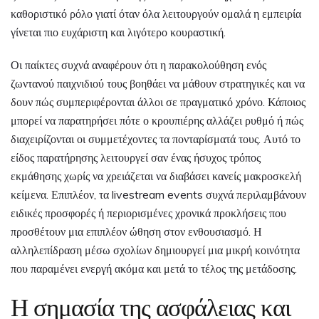
καθοριστικό ρόλο γιατί όταν όλα λειτουργούν ομαλά η εμπειρία
γίνεται πιο ευχάριστη και λιγότερο κουραστική.
Οι παίκτες συχνά αναφέρουν ότι η παρακολούθηση ενός
ζωντανού παιχνιδιού τους βοηθάει να μάθουν στρατηγικές και να
δουν πώς συμπεριφέρονται άλλοι σε πραγματικό χρόνο. Κάποιος
μπορεί να παρατηρήσει πότε ο κρουπιέρης αλλάζει ρυθμό ή πώς
διαχειρίζονται οι συμμετέχοντες τα πονταρίσματά τους. Αυτό το
είδος παρατήρησης λειτουργεί σαν ένας ήσυχος τρόπος
εκμάθησης χωρίς να χρειάζεται να διαβάσει κανείς μακροσκελή
κείμενα. Επιπλέον, τα livestream events συχνά περιλαμβάνουν
ειδικές προσφορές ή περιορισμένες χρονικά προκλήσεις που
προσθέτουν μια επιπλέον ώθηση στον ενθουσιασμό. Η
αλληλεπίδραση μέσω σχολίων δημιουργεί μια μικρή κοινότητα
που παραμένει ενεργή ακόμα και μετά το τέλος της μετάδοσης.
Η σημασία της ασφάλειας και