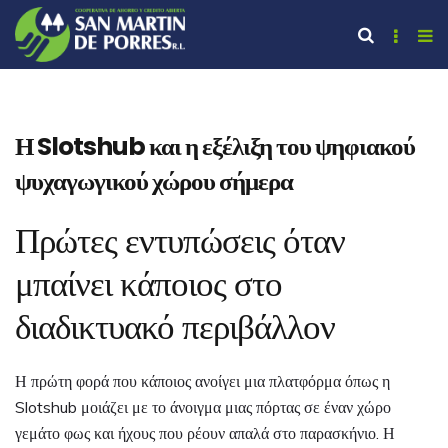
Η Slotshub και η εξέλιξη του ψηφιακού
ψυχαγωγικού χώρου σήμερα
Πρώτες εντυπώσεις όταν
μπαίνει κάποιος στο
διαδικτυακό περιβάλλον
Η πρώτη φορά που κάποιος ανοίγει μια πλατφόρμα όπως η
Slotshub μοιάζει με το άνοιγμα μιας πόρτας σε έναν χώρο
γεμάτο φως και ήχους που ρέουν απαλά στο παρασκήνιο. Η