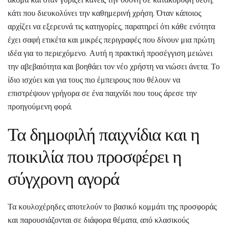
κάτι που διευκολύνει την καθημερινή χρήση. Όταν κάποιος
αρχίζει να εξερευνά τις κατηγορίες, παρατηρεί ότι κάθε ενότητα
έχει σαφή ετικέτα και μικρές περιγραφές που δίνουν μια πρώτη
ιδέα για το περιεχόμενο. Αυτή η πρακτική προσέγγιση μειώνει
την αβεβαιότητα και βοηθάει τον νέο χρήστη να νιώσει άνετα. Το
ίδιο ισχύει και για τους πιο έμπειρους που θέλουν να
επιστρέψουν γρήγορα σε ένα παιχνίδι που τους άρεσε την
προηγούμενη φορά.
Τα δημοφιλή παιχνίδια και η
ποικιλία που προσφέρει η
σύγχρονη αγορά
Τα κουλοχέρηδες αποτελούν το βασικό κομμάτι της προσφοράς
και παρουσιάζονται σε διάφορα θέματα, από κλασικούς