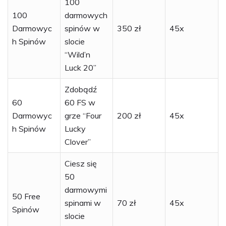
100
100
darmowych
Darmowyc
spinów w
350 zł
45x
h Spinów
slocie
“Wild’n
Luck 20”
Zdobądź
60
60 FS w
Darmowyc
grze “Four
200 zł
45x
h Spinów
Lucky
Clover”
Ciesz się
50
darmowymi
50 Free
spinami w
70 zł
45x
Spinów
slocie