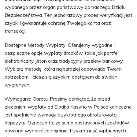
wydanego przez organ państwowy do naszego Działu
Bezpieczeństwa. Ten jednorazowy proces weryfikacji jest
szybki i gwarantuje ochronę Twojego konta oraz
transakcji.
Dostępne Metody Wypłaty: Oferujemy wygodne i
bezpieczne opcje wypłaty środków, takie jak portfel
elektroniczny Jeton oraz tradycyjny przelew bankowy.
Wybierz metodę, która najbardziej odpowiada Twoim
potrzebom, i ciesz się szybkim dostępem do swoich
wygranych.
Wymagania Obrotu: Prosimy pamiętać, że przed
zleceniem wypłaty od Slotika Kasyno w Polsce konieczne
jest spełnienie wymogu trzykrotnego obrotu kwotą
depozytu. Oznacza to, że suma postawionych zakładów
powinna wynosić co najmniej trzykrotność wpłaconych