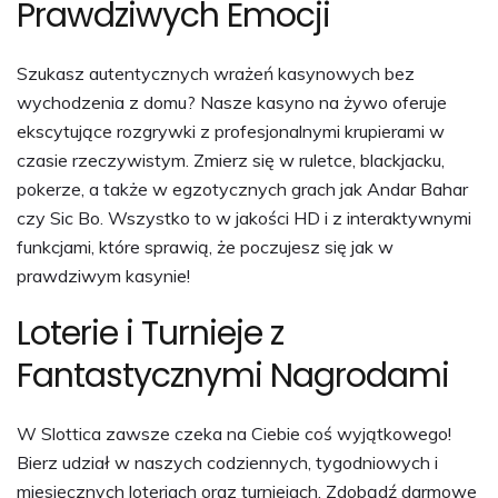
Prawdziwych Emocji
Szukasz autentycznych wrażeń kasynowych bez
wychodzenia z domu? Nasze kasyno na żywo oferuje
ekscytujące rozgrywki z profesjonalnymi krupierami w
czasie rzeczywistym. Zmierz się w ruletce, blackjacku,
pokerze, a także w egzotycznych grach jak Andar Bahar
czy Sic Bo. Wszystko to w jakości HD i z interaktywnymi
funkcjami, które sprawią, że poczujesz się jak w
prawdziwym kasynie!
Loterie i Turnieje z
Fantastycznymi Nagrodami
W Slottica zawsze czeka na Ciebie coś wyjątkowego!
Bierz udział w naszych codziennych, tygodniowych i
miesięcznych loteriach oraz turniejach. Zdobądź darmowe