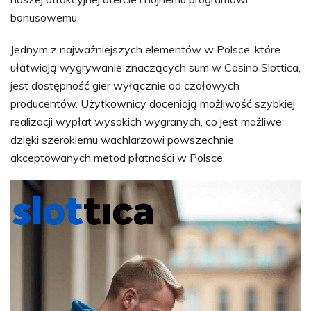
bonusowemu.
Jednym z najważniejszych elementów w Polsce, które
ułatwiają wygrywanie znaczących sum w Casino Slottica,
jest dostępność gier wyłącznie od czołowych
producentów. Użytkownicy doceniają możliwość szybkiej
realizacji wypłat wysokich wygranych, co jest możliwe
dzięki szerokiemu wachlarzowi powszechnie
akceptowanych metod płatności w Polsce.