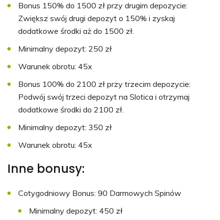
Bonus 150% do 1500 zł przy drugim depozycie:
Zwiększ swój drugi depozyt o 150% i zyskaj
dodatkowe środki aż do 1500 zł.
Minimalny depozyt: 250 zł
Warunek obrotu: 45x
Bonus 100% do 2100 zł przy trzecim depozycie:
Podwój swój trzeci depozyt na Slotica i otrzymaj
dodatkowe środki do 2100 zł.
Minimalny depozyt: 350 zł
Warunek obrotu: 45x
Inne bonusy:
Cotygodniowy Bonus: 90 Darmowych Spinów
Minimalny depozyt: 450 zł