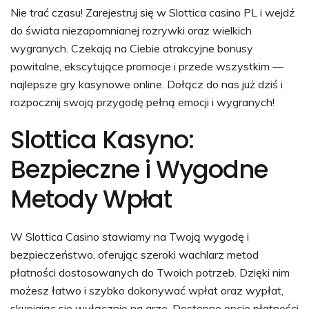
Nie trać czasu! Zarejestruj się w Slottica casino PL i wejdź
do świata niezapomnianej rozrywki oraz wielkich
wygranych. Czekają na Ciebie atrakcyjne bonusy
powitalne, ekscytujące promocje i przede wszystkim —
najlepsze gry kasynowe online. Dołącz do nas już dziś i
rozpocznij swoją przygodę pełną emocji i wygranych!
Slottica Kasyno:
Bezpieczne i Wygodne
Metody Wpłat
W Slottica Casino stawiamy na Twoją wygodę i
bezpieczeństwo, oferując szeroki wachlarz metod
płatności dostosowanych do Twoich potrzeb. Dzięki nim
możesz łatwo i szybko dokonywać wpłat oraz wypłat,
skupiając się wyłącznie na grze. Dostępne opcje płatności