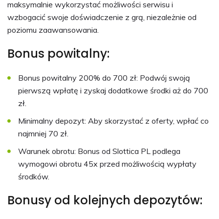
maksymalnie wykorzystać możliwości serwisu i
wzbogacić swoje doświadczenie z grą, niezależnie od
poziomu zaawansowania.
Bonus powitalny:
Bonus powitalny 200% do 700 zł: Podwój swoją
pierwszą wpłatę i zyskaj dodatkowe środki aż do 700
zł.
Minimalny depozyt: Aby skorzystać z oferty, wpłać co
najmniej 70 zł.
Warunek obrotu: Bonus od Slottica PL podlega
wymogowi obrotu 45x przed możliwością wypłaty
środków.
Bonusy od kolejnych depozytów: