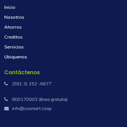
Inicio
Nosotros
Ahorros
Creditos
Servicios
Ubiquenos
Contáctenos
(591 3) 352 -6677
800170003 (línea gratuita)
info@cosmart.coop