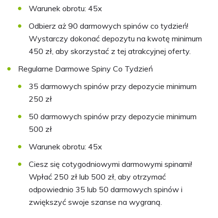
Warunek obrotu: 45x
Odbierz aż 90 darmowych spinów co tydzień!
Wystarczy dokonać depozytu na kwotę minimum
450 zł, aby skorzystać z tej atrakcyjnej oferty.
Regularne Darmowe Spiny Co Tydzień
35 darmowych spinów przy depozycie minimum
250 zł
50 darmowych spinów przy depozycie minimum
500 zł
Warunek obrotu: 45x
Ciesz się cotygodniowymi darmowymi spinami!
Wpłać 250 zł lub 500 zł, aby otrzymać
odpowiednio 35 lub 50 darmowych spinów i
zwiększyć swoje szanse na wygraną.