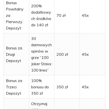
Bonus
200%
Powitalny
dodatkowy
za
70 zł
45x
ch środków
Pierwszy
do 140 zł
Depozyt
30
darmowych
Bonus za
spinów w
Drugi
200 zł
45x
grze “100
Depozyt
Joker Staxx:
100 lines”
Bonus za
100%
Trzeci
bonusu do
350 zł
45x
Depozyt
350 zł
Otrzymaj