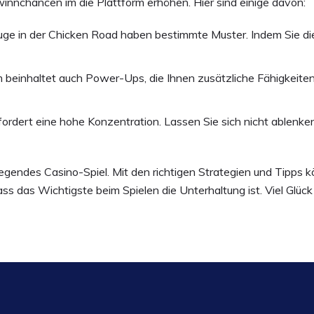
winnchancen im die Plattform erhöhen. Hier sind einige davon:
uge in der Chicken Road haben bestimmte Muster. Indem Sie d
einhaltet auch Power-Ups, die Ihnen zusätzliche Fähigkeiten od
erfordert eine hohe Konzentration. Lassen Sie sich nicht ablen
fregendes Casino-Spiel. Mit den richtigen Strategien und Tipp
s das Wichtigste beim Spielen die Unterhaltung ist. Viel Glück