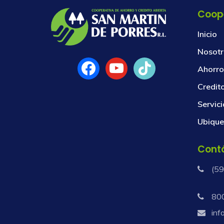
Coop
Inicio
Nosotr
Ahorro
Credit
Servici
Ubique
Cont
(59
800
inf