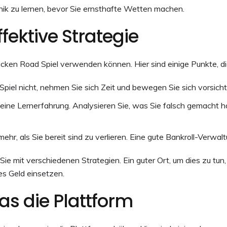
anik zu lernen, bevor Sie ernsthafte Wetten machen.
ffektive Strategie
icken Road Spiel verwenden können. Hier sind einige Punkte, die
Spiel nicht, nehmen Sie sich Zeit und bewegen Sie sich vorsicht
st eine Lernerfahrung. Analysieren Sie, was Sie falsch gemacht
ehr, als Sie bereit sind zu verlieren. Eine gute Bankroll-Verwaltu
ie mit verschiedenen Strategien. Ein guter Ort, um dies zu tun,
es Geld einsetzen.
as die Plattform