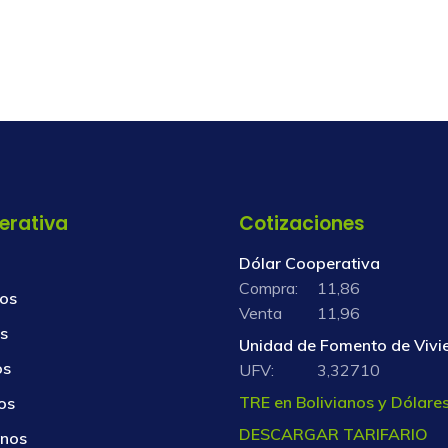
erativa
Cotizaciones
Dólar Cooperativa
Compra:
11,86
os
Venta
11,96
s
Unidad de Fomento de Vivi
os
UFV:
3,32710
TRE en Bolivianos y Dólare
os
DESCARGAR TARIFARIO
nos