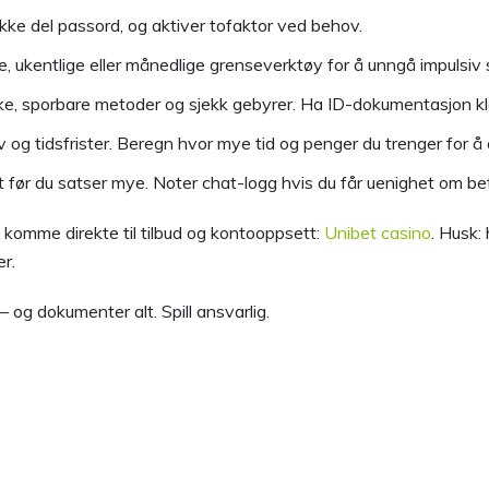
 ikke del passord, og aktiver tofaktor ved behov.
e, ukentlige eller månedlige grenseverktøy for å unngå impulsiv sp
ke, sporbare metoder og sjekk gebyrer. Ha ID-dokumentasjon klar
og tidsfrister. Beregn hvor mye tid og penger du trenger for å o
t før du satser mye. Noter chat-logg hvis du får uenighet om bet
å komme direkte til tilbud og kontooppsett:
Unibet casino
. Husk:
r.
— og dokumenter alt. Spill ansvarlig.