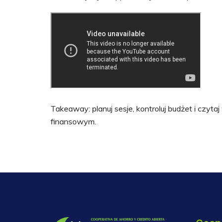
Takeaway: planuj sesje, kontroluj budżet i czyt
finansowym.