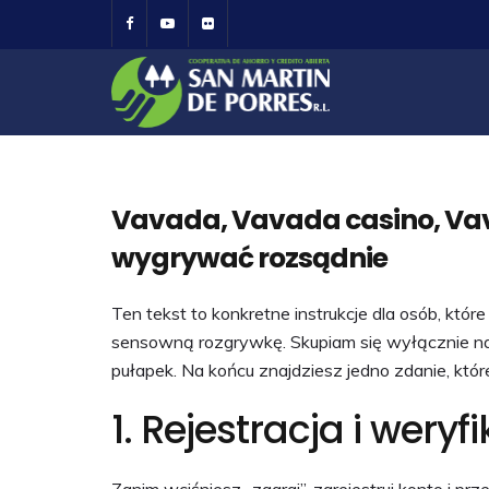
Vavada, Vavada casino, Vava
wygrywać rozsądnie
Ten tekst to konkretne instrukcje dla osób, kt
sensowną rozgrywkę. Skupiam się wyłącznie na p
pułapek. Na końcu znajdziesz jedno zdanie, kt
1. Rejestracja i wery