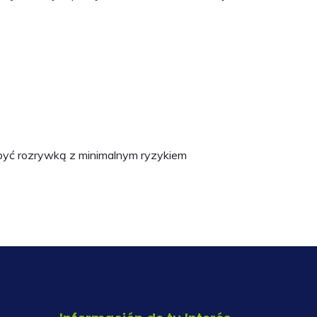
że być rozrywką z minimalnym ryzykiem