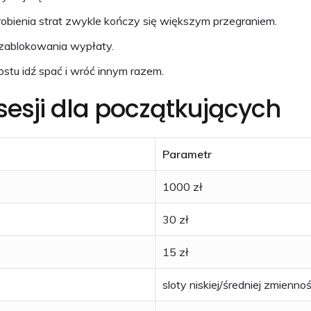
obienia strat zwykle kończy się większym przegraniem.
 zablokowania wypłaty.
rostu idź spać i wróć innym razem.
sesji dla początkujących
Parametr
1000 zł
30 zł
15 zł
sloty niskiej/średniej zmiennoś