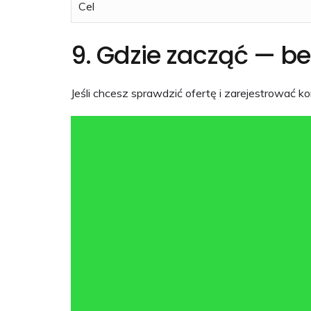
Cel
9. Gdzie zacząć — be
Jeśli chcesz sprawdzić ofertę i zarejestrować ko