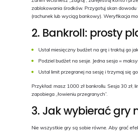
Zanim wciśniesz „zagraj”, zarejestruj konto i p
zablokowania środków. Przygotuj skan dowodu to
(rachunek lub wyciąg bankowy). Weryfikacja może
2. Bankroll: prosty pl
Ustal miesięczny budżet na grę i traktuj go 
Podziel budżet na sesje. Jedna sesja = maks
Ustal limit przegranej na sesję i trzymaj się 
Przykład: masz 1000 zł bankrollu. Sesja 30 zł, li
zapobiega „łowieniu przegranych”.
3. Jak wybierać gry 
Nie wszystkie gry są sobie równe. Aby grać ef