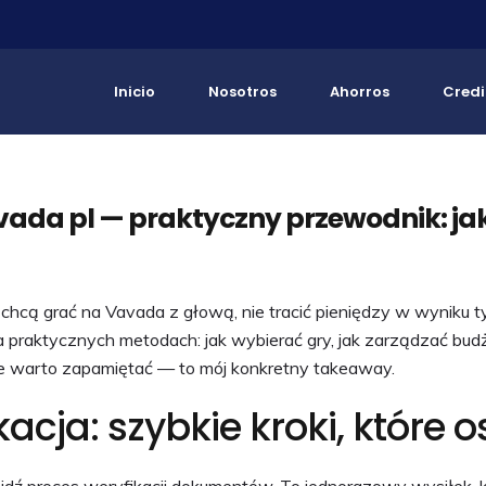
Inicio
Nosotros
Ahorros
Credi
da pl — praktyczny przewodnik: jak 
óre chcą grać na Vavada z głową, nie tracić pieniędzy w wynik
raktycznych metodach: jak wybierać gry, jak zarządzać budżet
óre warto zapamiętać — to mój konkretny takeaway.
fikacja: szybkie kroki, któr