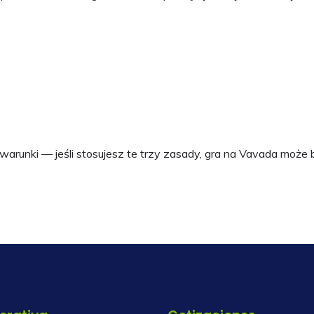
aj warunki — jeśli stosujesz te trzy zasady, gra na Vavada mo