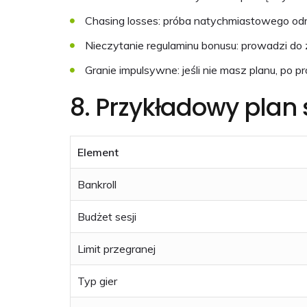
Chasing losses: próba natychmiastowego odr
Nieczytanie regulaminu bonusu: prowadzi do
Granie impulsywne: jeśli nie masz planu, po p
8. Przykładowy plan 
Element
Bankroll
Budżet sesji
Limit przegranej
Typ gier