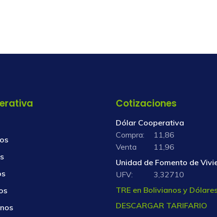
erativa
Cotizaciones
Dólar Cooperativa
Compra:
11,86
os
Venta
11,96
s
Unidad de Fomento de Vivi
os
UFV:
3,32710
TRE en Bolivianos y Dólare
os
DESCARGAR TARIFARIO
nos