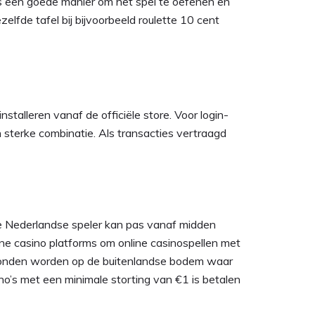
t is een goede manier om het spel te oefenen en
lfde tafel bij bijvoorbeeld roulette 10 cent
stalleren vanaf de officiële store. Voor login-
 sterke combinatie. Als transacties vertraagd
De Nederlandse speler kan pas vanaf midden
ne casino platforms om online casinospellen met
gevonden worden op de buitenlandse bodem waar
ino’s met een minimale storting van €1 is betalen