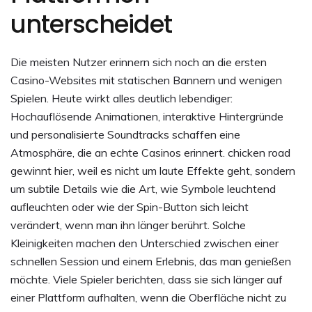
unterscheidet
Die meisten Nutzer erinnern sich noch an die ersten
Casino-Websites mit statischen Bannern und wenigen
Spielen. Heute wirkt alles deutlich lebendiger:
Hochauflösende Animationen, interaktive Hintergründe
und personalisierte Soundtracks schaffen eine
Atmosphäre, die an echte Casinos erinnert. chicken road
gewinnt hier, weil es nicht um laute Effekte geht, sondern
um subtile Details wie die Art, wie Symbole leuchtend
aufleuchten oder wie der Spin-Button sich leicht
verändert, wenn man ihn länger berührt. Solche
Kleinigkeiten machen den Unterschied zwischen einer
schnellen Session und einem Erlebnis, das man genießen
möchte. Viele Spieler berichten, dass sie sich länger auf
einer Plattform aufhalten, wenn die Oberfläche nicht zu