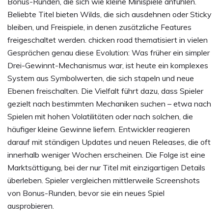
Bonus-Runden, die sich wie kleine Minispiele anfühlen.
Beliebte Titel bieten Wilds, die sich ausdehnen oder Sticky
bleiben, und Freispiele, in denen zusätzliche Features
freigeschaltet werden. chicken road thematisiert in vielen
Gesprächen genau diese Evolution: Was früher ein simpler
Drei-Gewinnt-Mechanismus war, ist heute ein komplexes
System aus Symbolwerten, die sich stapeln und neue
Ebenen freischalten. Die Vielfalt führt dazu, dass Spieler
gezielt nach bestimmten Mechaniken suchen – etwa nach
Spielen mit hohen Volatilitäten oder nach solchen, die
häufiger kleine Gewinne liefern. Entwickler reagieren
darauf mit ständigen Updates und neuen Releases, die oft
innerhalb weniger Wochen erscheinen. Die Folge ist eine
Marktsättigung, bei der nur Titel mit einzigartigen Details
überleben. Spieler vergleichen mittlerweile Screenshots
von Bonus-Runden, bevor sie ein neues Spiel
ausprobieren.