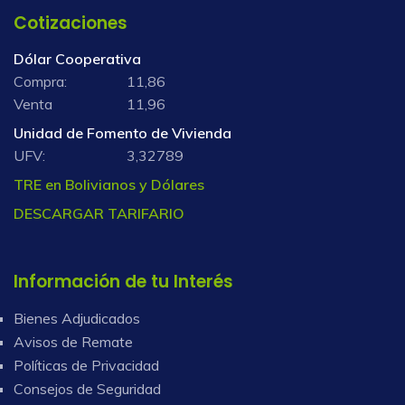
Cotizaciones
Dólar Cooperativa
Compra:
11,86
Venta
11,96
Unidad de Fomento de Vivienda
UFV:
3,32789
TRE en Bolivianos y Dólares
DESCARGAR TARIFARIO
Información de tu Interés
Bienes Adjudicados
Avisos de Remate
Políticas de Privacidad
Consejos de Seguridad