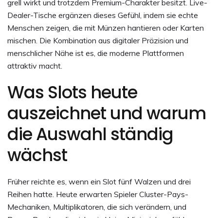
grell wirkt und trotzdem Premium-Charakter besitzt. Live-
Dealer-Tische ergänzen dieses Gefühl, indem sie echte
Menschen zeigen, die mit Münzen hantieren oder Karten
mischen. Die Kombination aus digitaler Präzision und
menschlicher Nähe ist es, die moderne Plattformen
attraktiv macht.
Was Slots heute
auszeichnet und warum
die Auswahl ständig
wächst
Früher reichte es, wenn ein Slot fünf Walzen und drei
Reihen hatte. Heute erwarten Spieler Cluster-Pays-
Mechaniken, Multiplikatoren, die sich verändern, und