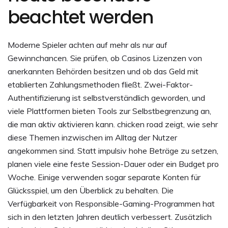
beachtet werden
Moderne Spieler achten auf mehr als nur auf
Gewinnchancen. Sie prüfen, ob Casinos Lizenzen von
anerkannten Behörden besitzen und ob das Geld mit
etablierten Zahlungsmethoden fließt. Zwei-Faktor-
Authentifizierung ist selbstverständlich geworden, und
viele Plattformen bieten Tools zur Selbstbegrenzung an,
die man aktiv aktivieren kann. chicken road zeigt, wie sehr
diese Themen inzwischen im Alltag der Nutzer
angekommen sind. Statt impulsiv hohe Beträge zu setzen,
planen viele eine feste Session-Dauer oder ein Budget pro
Woche. Einige verwenden sogar separate Konten für
Glücksspiel, um den Überblick zu behalten. Die
Verfügbarkeit von Responsible-Gaming-Programmen hat
sich in den letzten Jahren deutlich verbessert. Zusätzlich