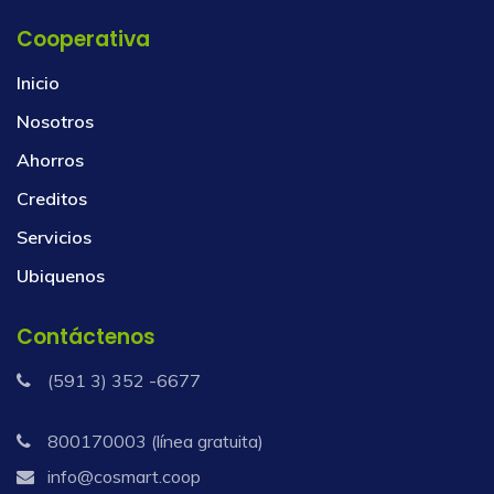
Cooperativa
Inicio
Nosotros
Ahorros
Creditos
Servicios
Ubiquenos
Contáctenos
(591 3) 352 -6677
800170003 (línea gratuita)
info@cosmart.coop