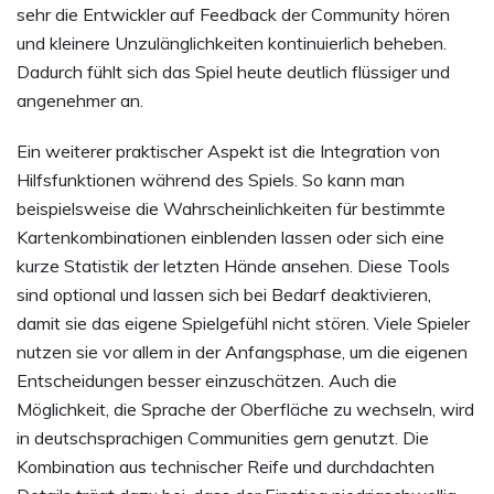
sehr die Entwickler auf Feedback der Community hören
und kleinere Unzulänglichkeiten kontinuierlich beheben.
Dadurch fühlt sich das Spiel heute deutlich flüssiger und
angenehmer an.
Ein weiterer praktischer Aspekt ist die Integration von
Hilfsfunktionen während des Spiels. So kann man
beispielsweise die Wahrscheinlichkeiten für bestimmte
Kartenkombinationen einblenden lassen oder sich eine
kurze Statistik der letzten Hände ansehen. Diese Tools
sind optional und lassen sich bei Bedarf deaktivieren,
damit sie das eigene Spielgefühl nicht stören. Viele Spieler
nutzen sie vor allem in der Anfangsphase, um die eigenen
Entscheidungen besser einzuschätzen. Auch die
Möglichkeit, die Sprache der Oberfläche zu wechseln, wird
in deutschsprachigen Communities gern genutzt. Die
Kombination aus technischer Reife und durchdachten