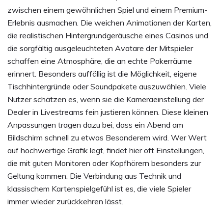
zwischen einem gewöhnlichen Spiel und einem Premium-
Erlebnis ausmachen. Die weichen Animationen der Karten,
die realistischen Hintergrundgeräusche eines Casinos und
die sorgfältig ausgeleuchteten Avatare der Mitspieler
schaffen eine Atmosphäre, die an echte Pokerräume
erinnert. Besonders auffällig ist die Möglichkeit, eigene
Tischhintergründe oder Soundpakete auszuwählen. Viele
Nutzer schätzen es, wenn sie die Kameraeinstellung der
Dealer in Livestreams fein justieren können. Diese kleinen
Anpassungen tragen dazu bei, dass ein Abend am
Bildschirm schnell zu etwas Besonderem wird. Wer Wert
auf hochwertige Grafik legt, findet hier oft Einstellungen,
die mit guten Monitoren oder Kopfhörern besonders zur
Geltung kommen. Die Verbindung aus Technik und
klassischem Kartenspielgefühl ist es, die viele Spieler
immer wieder zurückkehren lässt.