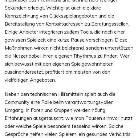
Sekunden erledigt. Wichtig ist auch die klare
Kennzeichnung von Glücksspielangeboten und die
Bereitstellung von Kontaktadressen zu Beratungsstellen.
Einige Anbieter integrieren zudem Tools, die nach einer
gewissen Spielzeit eine kurze Pause vorschlagen. Diese
Maßnahmen wirken nicht belehrend, sondern unterstützen
die Nutzer dabei, ihren eigenen Rhythmus zu finden. Wer
sich bewusst mit den eigenen Spielgewohnheiten
auseinandersetzt, profitiert am meisten von den
vielfältigen Angeboten.
Neben den technischen Hilfsmitteln spielt auch die
Community eine Rolle beim verantwortungsvollen
Umgang. In Foren und Gruppen werden häufig
Erfahrungen ausgetauscht, wie man Pausen sinnvoll nutzt
oder welche Spiele besonders fesselnd wirken. Solche
Gespräche helfen vielen Spielern, ein gesundes Verhältnis