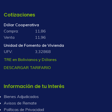
Cotizaciones
Dólar Cooperativa
Compra:
11,86
Venta
11,96
Unidad de Fomento de Vivienda
UFV:
3,32868
TRE en Bolivianos y Dólares
DESCARGAR TARIFARIO
Información de tu Interés
Bienes Adjudicados
Avisos de Remate
Políticas de Privacidad