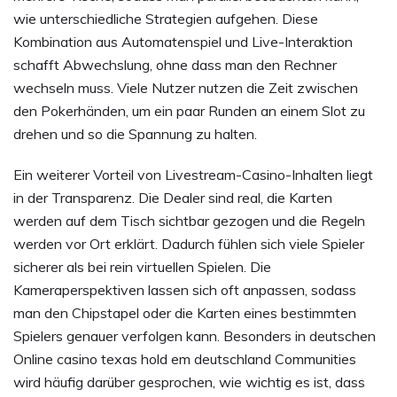
wie unterschiedliche Strategien aufgehen. Diese
Kombination aus Automatenspiel und Live-Interaktion
schafft Abwechslung, ohne dass man den Rechner
wechseln muss. Viele Nutzer nutzen die Zeit zwischen
den Pokerhänden, um ein paar Runden an einem Slot zu
drehen und so die Spannung zu halten.
Ein weiterer Vorteil von Livestream-Casino-Inhalten liegt
in der Transparenz. Die Dealer sind real, die Karten
werden auf dem Tisch sichtbar gezogen und die Regeln
werden vor Ort erklärt. Dadurch fühlen sich viele Spieler
sicherer als bei rein virtuellen Spielen. Die
Kameraperspektiven lassen sich oft anpassen, sodass
man den Chipstapel oder die Karten eines bestimmten
Spielers genauer verfolgen kann. Besonders in deutschen
Online casino texas hold em deutschland Communities
wird häufig darüber gesprochen, wie wichtig es ist, dass